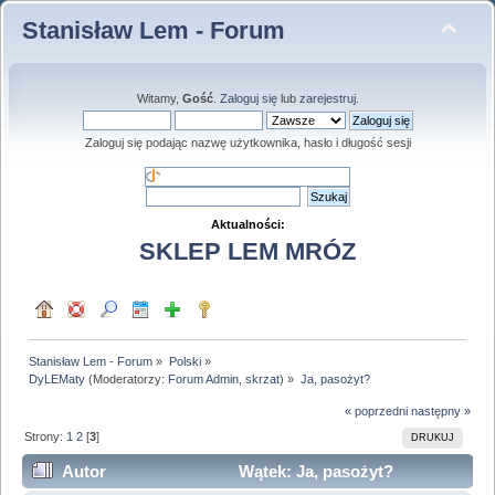
Stanisław Lem - Forum
Witamy,
Gość
.
Zaloguj się
lub
zarejestruj
.
Zaloguj się podając nazwę użytkownika, hasło i długość sesji
Aktualności:
SKLEP LEM MRÓZ
Stanisław Lem - Forum
»
Polski
»
DyLEMaty
(Moderatorzy:
Forum Admin
,
skrzat
) »
Ja, pasożyt?
« poprzedni
następny »
Strony:
1
2
[
3
]
DRUKUJ
Autor
Wątek: Ja, pasożyt?