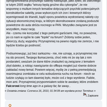
oprogramowania przyszłego satelity nawiązuje, jako żywo, do zdechłego
w lutym 2005 wątku "wirusy będą groźne dla cyborgów", że nie
wspomnę o multum innych tematów dotyczących psychiki potencjalnych
konstruktorów satelity, praw wyborczych ich żon i krewnych którzy
wyemigrowali do Irlandii, bądź oporu powietrza wystrzelanej rakiety czy
sytuacji ekonomicznej kraju, w którym skonstruowane zostaną poduszki
powietrzne do auta stróża nocnego w PAN. Wszystko związane jest ze
wszystkim, masz rację.
Ale - czemu nie korzystać z tego pełnymi garściami. Hej, no poważnie,
po co nam w ogóle te całe "topiki" na forum? Zróbmy sobie jeden,
zbiorczy, duży, wygodny. Przynajmniej na pewno nigdy nie zemrze, i nie
będzie trzeba go podnosić.
Podsumowując, już bez sarkazmu - nie, nie uznaję, a przynajmniej nie
na sto procent, Twojego tłumaczenia, choć miło mi że się tak z nim
postarałeś; uważam że dane które znalazłeś są związane z tematem
zbyt daleko, a robiąc nawiązanie do offtopa mogłeś już równie dobrze
zakładać nowy temat. Powiem więcej, myślę że z pełną premedytacją
reanimujesz zombiaka w celu wzbudzenia ruchu na forum - niech se
ludzie czytają co tam dawniej było, może coś z tego wyniknie. Faible,
mon ami. Przynajmniej przypomniałem sobie te awatary, które zrobiłem
Falcorowi
long time ago in a galaxy far, far away...
«
Ostatnia zmiana: Czerwca 16, 2010, 01:34:09 am wysłana przez Terminus
»
Zapisane
Q