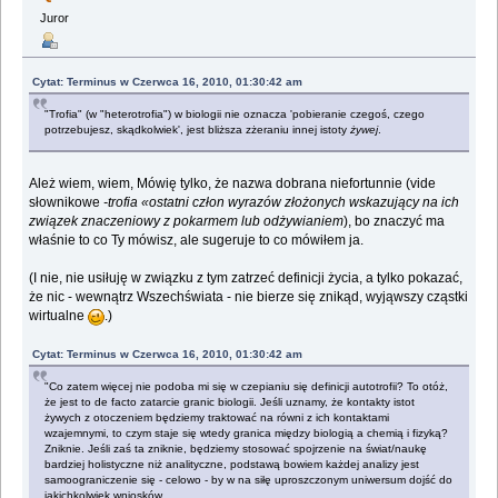
Juror
Cytat: Terminus w Czerwca 16, 2010, 01:30:42 am
"Trofia" (w "heterotrofia") w biologii nie oznacza 'pobieranie czegoś, czego
potrzebujesz, skądkolwiek', jest bliższa zżeraniu innej istoty
żywej
.
Ależ wiem, wiem, Mówię tylko, że nazwa dobrana niefortunnie (vide
słownikowe
-trofia «ostatni człon wyrazów złożonych wskazujący na ich
związek znaczeniowy z pokarmem lub odżywianiem
), bo znaczyć ma
właśnie to co Ty mówisz, ale sugeruje to co mówiłem ja.
(I nie, nie usiłuję w związku z tym zatrzeć definicji życia, a tylko pokazać,
że nic - wewnątrz Wszechświata - nie bierze się znikąd, wyjąwszy cząstki
wirtualne
.)
Cytat: Terminus w Czerwca 16, 2010, 01:30:42 am
"Co zatem więcej nie podoba mi się w czepianiu się definicji autotrofii? To otóż,
że jest to de facto zatarcie granic biologii. Jeśli uznamy, że kontakty istot
żywych z otoczeniem będziemy traktować na równi z ich kontaktami
wzajemnymi, to czym staje się wtedy granica między biologią a chemią i fizyką?
Zniknie. Jeśli zaś ta zniknie, będziemy stosować spojrzenie na świat/naukę
bardziej holistyczne niż analityczne, podstawą bowiem każdej analizy jest
samoograniczenie się - celowo - by w na siłę uproszczonym uniwersum dojść do
jakichkolwiek wniosków.