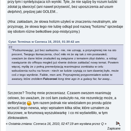
przy tym i syntetyzujaca ich wyniki. Tyle, że nie sądzę by rozum ludzki
zdołał ją stworzyć (ani nawet przyswoić, bez uposzczenia
ad usum
delphini
), prędzej jaki GOLEM...
(Aha: zakładam, że słowa holizm użyłeś w znaczeniu neutralnym, ale
przyznaję, że słowa tego nie lubię odkąd pod nazwą "holizmu" sprzedaje
się idiotom różne bełkotliwe pop-mistycyzmy.)
Cytat: Terminus w Czerwca 16, 2010, 01:30:42 am
"Podsumowując, już bez sarkazmu - nie, nie uznaję, a przynajmniej nie na sto
procent, Twojego tłumaczenia, choć miło mi że się tak z nim postarałeś;
uważam że dane które znalazłeś są związane z tematem zbyt daleko, a robiąc
nawiązanie do offtopa mogłeś już równie dobrze zakładać nowy temat. Powiem
więcej, myślę że z pełną premedytacją reanimujesz zombiaka w celu
wzbudzenia ruchu na forum - niech se ludzie czytają co tam dawniej było, może
coś z tego wyniknie. Faible, mon ami. Przynajmniej przypomniałem sobie te
awatary, które zrobiłem
Falcorowi
long time ago in a galaxy far, far away...
Szczerze? Trochę mnie przeceniasz. Czasem owszem reanimuję
celowo, bo uważam, że coś tam zasłużyło na, nie rezurekcję może, a
defibrylację
, tym razem jednak nie wiedziałem po prostu gdzie
wrzucić tego newsa, więc wpisałem kilka słów, które uznałem za
kluczowe, w forumową wyszukiwarkę i co mi wyświetliło, w tym
zlinkowałem.
«
Ostatnia zmiana: Czerwca 16, 2010, 02:47:19 am wysłana przez Q
»
Zapisane