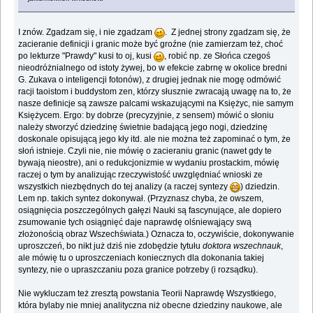
I znów. Zgadzam się, i nie zgadzam
. Z jednej strony zgadzam się, że
zacieranie definicji i granic może być groźne (nie zamierzam też, choć
po lekturze "Prawdy" kusi to oj, kusi
, robić np. ze Słońca czegoś
nieodróżnialnego od istoty żywej, bo w efekcie zabrnę w okolice bredni
G. Zukava o inteligencji fotonów), z drugiej jednak nie mogę odmówić
racji taoistom i buddystom zen, którzy słusznie zwracają uwagę na to, że
nasze definicje są zawsze palcami wskazującymi na Księżyc, nie samym
Księżycem. Ergo: by dobrze (precyzyjnie, z sensem) mówić o słoniu
należy stworzyć dziedzinę świetnie badającą jego nogi, dziedzinę
doskonale opisującą jego kły itd. ale nie można też zapominać o tym, że
słoń istnieje. Czyli nie, nie mówię o zacieraniu granic (nawet gdy te
bywają nieostre), ani o redukcjonizmie w wydaniu prostackim, mówię
raczej o tym by analizując rzeczywistość uwzględniać wnioski ze
wszystkich niezbędnych do tej analizy (a raczej syntezy
) dziedzin.
Lem np. takich syntez dokonywał. (Przyznasz chyba, że owszem,
osiągnięcia poszczególnych gałęzi Nauki są fascynujące, ale dopiero
zsumowanie tych osiągnięć daje naprawdę olśniewąjący swą
złożonością obraz Wszechświata.) Oznacza to, oczywiście, dokonywanie
uproszczeń, bo nikt już dziś nie zdobędzie tytułu
doktora wszechnauk
,
ale mówię tu o uproszczeniach koniecznych dla dokonania takiej
syntezy, nie o upraszczaniu poza granice potrzeby (i rozsądku).
Nie wykluczam też zresztą powstania Teorii Naprawdę Wszystkiego,
która bylaby nie mniej analityczna niż obecne dziedziny naukowe, ale