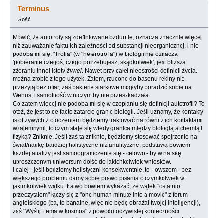
(Przeczytany 76610 razy)
Terminus
Gość
Mówić, że autotrofy są zdefiniowane bzdurnie, oznacza znacznie więcej
niż zauważanie faktu ich zależności od substancji nieorganicznej, i nie
podoba mi się. "Trofia" (w "heterotrofia") w biologii nie oznacza
'pobieranie czegoś, czego potrzebujesz, skądkolwiek', jest bliższa
zżeraniu innej istoty
żywej
. Nawet przy całej nieostrości definicji życia,
można zrobić z tego użytek. Zatem, rzucone do basenu rekiny nie
przeżyją bez ofiar, zaś bakterie siarkowe mogłyby poradzić sobie na
Wenus, i samotność w niczym by nie przeszkadzała.
Co zatem więcej nie podoba mi się w czepianiu się definicji autotrofii? To
otóż, że jest to de facto zatarcie granic biologii. Jeśli uznamy, że kontakty
istot żywych z otoczeniem będziemy traktować na równi z ich kontaktami
wzajemnymi, to czym staje się wtedy granica między biologią a chemią i
fizyką? Zniknie. Jeśli zaś ta zniknie, będziemy stosować spojrzenie na
świat/naukę bardziej holistyczne niż analityczne, podstawą bowiem
każdej analizy jest samoograniczenie się - celowo - by w na siłę
uproszczonym uniwersum dojść do jakichkolwiek wniosków.
I dalej - jeśli będziemy holistyczni konsekwentnie, to - owszem - bez
większego problemu damy sobie prawo pisania o czymkolwiek w
jakimkolwiek wątku. Łatwo bowiem wykazać, że wątek "ostatnio
przeczytałem" łączy się z "one human minute into a movie" z forum
angielskiego (ba, to banalne, więc nie będę obrażał twojej inteligencji),
zaś "Wyślij Lema w kosmos" z powodu oczywistej konieczności