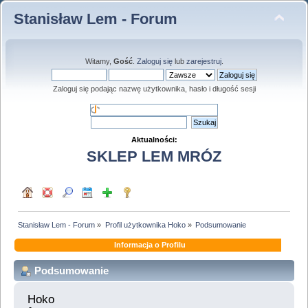
Stanisław Lem - Forum
Witamy,
Gość
.
Zaloguj się
lub
zarejestruj
.
Zaloguj się podając nazwę użytkownika, hasło i długość sesji
Aktualności:
SKLEP LEM MRÓZ
Stanisław Lem - Forum
»
Profil użytkownika Hoko
»
Podsumowanie
Informacja o Profilu
Podsumowanie
Hoko 