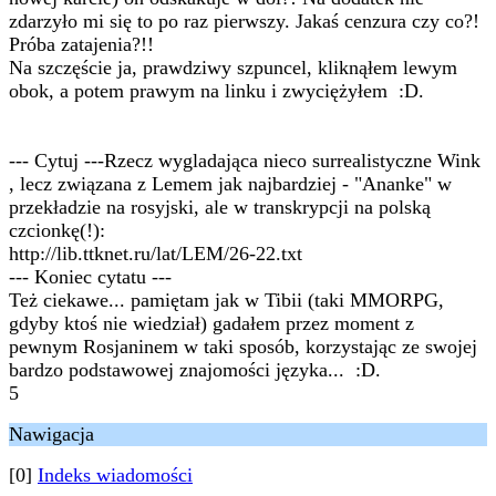
zdarzyło mi się to po raz pierwszy. Jakaś cenzura czy co?!
Próba zatajenia?!!
Na szczęście ja, prawdziwy szpuncel, kliknąłem lewym
obok, a potem prawym na linku i zwyciężyłem :D.
--- Cytuj ---Rzecz wygladająca nieco surrealistyczne Wink
, lecz związana z Lemem jak najbardziej - "Ananke" w
przekładzie na rosyjski, ale w transkrypcji na polską
czcionkę(!):
http://lib.ttknet.ru/lat/LEM/26-22.txt
--- Koniec cytatu ---
Też ciekawe... pamiętam jak w Tibii (taki MMORPG,
gdyby ktoś nie wiedział) gadałem przez moment z
pewnym Rosjaninem w taki sposób, korzystając ze swojej
bardzo podstawowej znajomości języka... :D.
5
Nawigacja
[0]
Indeks wiadomości