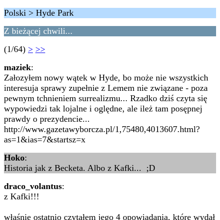
Polski > Hyde Park
Z bieżącej chwili...
(1/64)
>
>>
maziek
:
Załozyłem nowy wątek w Hyde, bo może nie wszystkich
interesuja sprawy zupełnie z Lemem nie związane - poza
pewnym tchnieniem surrealizmu... Rzadko dziś czyta się
wypowiedzi tak lojalne i oględne, ale ileż tam posępnej
prawdy o prezydencie...
http://www.gazetawyborcza.pl/1,75480,4013607.html?
as=1&ias=7&startsz=x
Hoko
:
Historia jak z Becketa. Albo z Kafki... ;D
draco_volantus
:
z Kafki!!!
właśnie ostatnio czytałem jego 4 opowiadania, które wydał