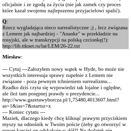
oficjalnie i ze zgodą za życia (nie jak zamek czy proces
które kazał swojemu najlepszemu przyjacielowi spalić).
Q
:
Rzecz wygladająca nieco surrealistyczne ;) , lecz związana
z Lemem jak najbardziej - "Ananke" w przekładzie na
rosyjski, ale w transkrypcji na polską czcionkę(!):
http://lib.ttknet.ru/lat/LEM/26-22.txt
Miesław
:
--- Cytuj ---Załozyłem nowy wątek w Hyde, bo może nie
wszystkich interesuja sprawy zupełnie z Lemem nie
związane - poza pewnym tchnieniem surrealizmu...
Rzadko dziś czyta się wypowiedzi tak lojalne i oględne,
ale ileż tam posępnej prawdy o prezydencie...
http://www.gazetawyborcza.pl/1,75480,4013607.html?
as=1&ias=7&startsz=x
--- Koniec cytatu ---
Maziek, dlaczego kiedy chcę kliknąć prawym przyciskiem
myszy na odnośnik w Twoim poście (żeby go otworzyć w
nowej karcie) on odskakuje w dół?! Na dodatek nie