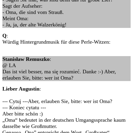
Sagt der Aufseher:
- Oma, die sind vom Strauß.
Meint Oma:
- Ja, ja, der alte Walzerkönig!
Q
:
Würdig Hintergrundmusik für diese Perle-Witzen:
Stanisław Remuszko
:
@ LA
Das ist viel besser, ma się rozumieć. Danke :-) Aber,
erlauben Sie, bitte: wer ist Oma?
Lieber Augustin
:
--- Cytuj ---Aber, erlauben Sie, bitte: wer ist Oma?
--- Koniec cytatu ---
Aber bitte schön :)
„Oma“ bedeutet in der deutschen Umgangssprache kaum
dasselbe wie Großmutter.
Genauso „Opa” entspricht dem Wort „Großvater“.