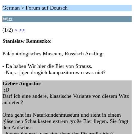
German > Forum auf Deutsch
Witz
(1/2)
>
>>
Stanisław Remuszko
:
Paläontologisches Museum, Russisch Ausflug:
- Da haben Wir hier die Eier von Strauss.
- Nu, a jajec drugich kampazitorow u was niet?
Lieber Augustin
:
;D
Darf ich eine andere, klassische Variante von diesem Witz
anbieten?
Oma geht ins Naturkundenmuseum und sieht in einem
gläsernen Schaukasten extrem große Eier liegen. Sie fragt
den Aufseher:
- Sagen Sie mal, was sind denn das für große Eier?