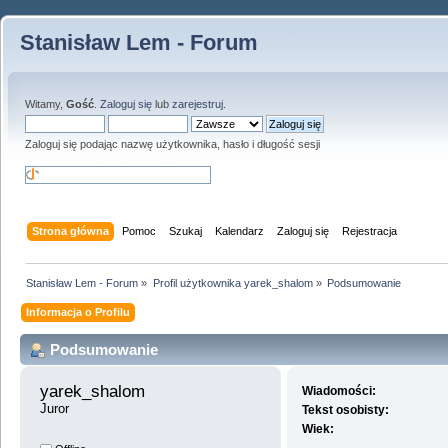
Stanisław Lem - Forum
Witamy,
Gość
.
Zaloguj się
lub
zarejestruj
.
Zaloguj się podając nazwę użytkownika, hasło i długość sesji
Strona główna
Pomoc
Szukaj
Kalendarz
Zaloguj się
Rejestracja
Stanisław Lem - Forum
»
Profil użytkownika yarek_shalom
»
Podsumowanie
Informacja o Profilu
Podsumowanie
yarek_shalom 
Wiadomości:
Juror
Tekst osobisty:
Wiek: