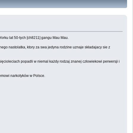
orku lat 50-tych [ch8211] gangu Mau Mau.
go nastolatka, ktory za swa jedyna rodzine uznaje składajacy sie z
esięcioleciach popadli w niemal każdy rodzaj znanej człowiekowi perwersji i
lemowi narkotyków w Polsce.