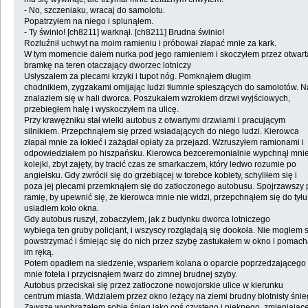
- No, szczeniaku, wracaj do samolotu.
Popatrzyłem na niego i splunąłem.
- Ty świnio! [ch8211] warknął. [ch8211] Brudna świnio!
Rozluźnił uchwyt na moim ramieniu i próbował złapać mnie za kark.
W tym momencie dałem nurka pod jego ramieniem i skoczyłem przez otwart
bramkę na teren otaczający dworzec lotniczy
Usłyszałem za plecami krzyki i tupot nóg. Pomknąłem długim
chodnikiem, zygzakami omijając ludzi tłumnie spieszących do samolotów. N
znalazłem się w hali dworca. Poszukałem wzrokiem drzwi wyjściowych,
przebiegłem halę i wyskoczyłem na ulicę.
Przy krawężniku stał wielki autobus z otwartymi drzwiami i pracującym
silnikiem. Przepchnąłem się przed wsiadających do niego ludzi. Kierowca
złapał mnie za łokieć i zażądał opłaty za przejazd. Wzruszyłem ramionami i
odpowiedziałem po hiszpańsku. Kierowca bezceremonialnie wypchnął mnie
kolejki, zbyt zajęty, by tracić czas ze smarkaczem, który ledwo rozumie po
angielsku. Gdy zwrócił się do grzebiącej w torebce kobiety, schyliłem się i
poza jej plecami przemknąłem się do zatłoczonego autobusu. Spojrzawszy 
ramię, by upewnić się, że kierowca mnie nie widzi, przepchnąłem się do tyłu 
usiadłem koło okna.
Gdy autobus ruszył, zobaczyłem, jak z budynku dworca lotniczego
wybiega ten gruby policjant, i wszyscy rozglądają się dookoła. Nie mogłem s
powstrzymać i śmiejąc się do nich przez szybę zastukałem w okno i pomac
im ręką.
Potem opadłem na siedzenie, wsparłem kolana o oparcie poprzedzającego
mnie fotela i przycisnąłem twarz do zimnej brudnej szyby.
Autobus przeciskał się przez zatłoczone nowojorskie ulice w kierunku
centrum miasta. Widziałem przez okno leżący na ziemi brudny błotnisty śnie
Zawsze wyobrażałem sobie śnieg jako coś czystego i pięknego, zmieniając