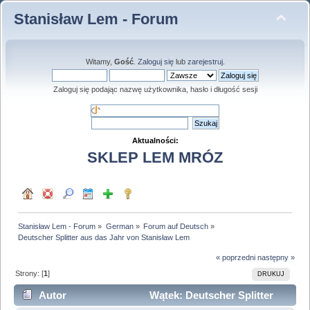
Stanisław Lem - Forum
Witamy,
Gość
.
Zaloguj się
lub
zarejestruj
.
Zaloguj się podając nazwę użytkownika, hasło i długość sesji
Aktualności:
SKLEP LEM MRÓZ
Stanisław Lem - Forum
»
German
»
Forum auf Deutsch
»
Deutscher Splitter aus das Jahr von Stanisław Lem
« poprzedni
następny »
Strony: [
1
]
DRUKUJ
Autor
Wątek: Deutscher Splitter