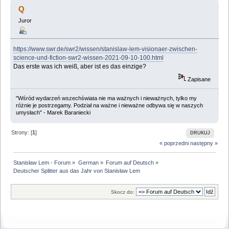
aus das Jahr von Stanisław Lem (Przeczytany 85538
Q
razy)
Juror
https://www.swr.de/swr2/wissen/stanislaw-lem-visionaer-zwischen-
science-und-fiction-swr2-wissen-2021-09-10-100.html
Das erste was ich weiß, aber ist es das einzige?
Zapisane
"Wśród wydarzeń wszechświata nie ma ważnych i nieważnych, tylko my
różnie je postrzegamy. Podział na ważne i nieważne odbywa się w naszych
umysłach" - Marek Baraniecki
Strony: [
1
]
DRUKUJ
« poprzedni
następny »
Stanisław Lem - Forum
»
German
»
Forum auf Deutsch
»
Deutscher Splitter aus das Jahr von Stanisław Lem
Skocz do: