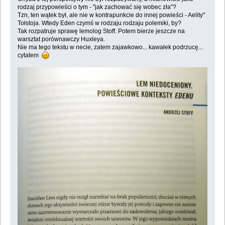
rodzaj przypowieści o tym - "jak zachować się wobec zła"?
Tzn, ten wątek był, ale nie w kontrapunkcie do innej powieści - Aelity"
Tołstoja. Wtedy Eden czymś w rodzaju rodzaju polemiki, by?
Tak rozpatruje sprawę lemolog Stoff. Potem bierze jeszcze na
warsztat porównawczy Huxleya.
Nie ma tego tekstu w necie, zatem zajawkowo... kawałek podrzucę...
cytatem