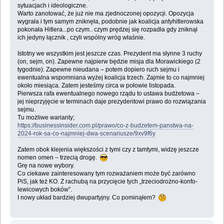
sytuacjach i ideologiczne.
Warto zanotować, że już nie ma zjednoczonej opozycji. Opozycja
wygrała i tym samym zniknęła, podobnie jak koalicja antyhitlerowska
pokonała Hitlera...po czym.. czym prędzej się rozpadła gdy zniknął
ich jedyny łącznik , czyli wspólny wróg właśnie.
Istotny we wszystkim jest jeszcze czas. Prezydent ma słynne 3 ruchy
(on, sejm, on). Zapewne najpierw będzie misja dla Morawickiego (2
tygodnie). Zapewne nieudana – potem dopiero ruch sejmu i
ewentualna wspomniana wyżej koalicja trzech. Zajmie to co najmniej
około miesiąca. Zatem jesteśmy circa w połowie listopada.
Pierwsza rafa ewentualnego nowego rządu to ustawa budżetowa –
jej nieprzyjęcie w terminach daje prezydentowi prawo do rozwiązania
sejmu.
Tu możliwe warianty;
https://businessinsider.com.pl/prawo/co-z-budzetem-panstwa-na-
2024-rok-sa-co-najmniej-dwa-scenariusze/9xv9f6y
Zatem obok klejenia większości z tymi czy z tamtymi, widzę jeszcze
nomen omen – trzecią drogę.
Grę na nowe wybory.
Co ciekawe zainteresowany tym rozważaniem może być zarówno
PiS, jak też KO. Z rachubą na przycięcie tych „trzeciodrożno-konfo-
lewicowych boków”.
I nowy układ bardziej dwupartyjny. Co pominąłem?