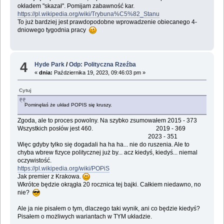
okładem "skazał". Pomijam zabawność kar.
https://pl.wikipedia.org/wiki/Trybuna%C5%82_Stanu
To już bardziej jest prawdopodobne wprowadzenie obiecanego 4-
dniowego tygodnia pracy
4
Hyde Park
/
Odp: Polityczna Rzeźba
«
dnia:
Października 19, 2023, 09:46:03 pm »
Cytuj
Pominęłaś że układ POPIS się kruszy.
Zgoda, ale to proces powolny. Na szybko zsumowałem 2015 - 373
Wszystkich posłów jest 460. 2019 - 369
2023 - 351
Więc gdyby tylko się dogadali ha ha ha... nie do ruszenia. Ale to
chyba wbrew fizyce politycznej już by... acz kiedyś, kiedyś... niemal
oczywistość.
https://pl.wikipedia.org/wiki/POPiS
Jak premier z Krakowa.
Wkrótce będzie okrągła 20 rocznica tej bajki. Całkiem niedawno, no
nie?
Ale ja nie pisałem o tym, dlaczego taki wynik, ani co będzie kiedyś?
Pisałem o możliwych wariantach w TYM układzie.