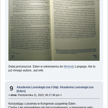
Dalej jest jeszcze Eden w odniesieniu do
Mirandy
Langego. Ale to
już innego autora...aut orki.
9
Akademia Lemologiczna
/
Odp: Akademia Lemologiczna
[Eden]
«
dnia:
Października 11, 2023, 06:17:48 pm »
Korzystając z przerwy w Kongresie uzupełnię Eden.
Chyba z tej perspektywy nie był rozpatrywany, a mianowicie jako