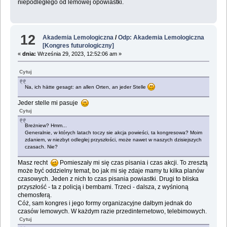
niepodległego od lemowej opowiastki.
12
Akademia Lemologiczna
/
Odp: Akademia Lemologiczna
[Kongres futurologiczny]
«
dnia:
Września 29, 2023, 12:52:06 am »
Cytuj
Na, ich hätte gesagt: an allen Orten, an jeder Stelle
Jeder stelle mi pasuje
Cytuj
Breżniew? Hmm...
Generalnie, w których latach toczy sie akcja powieści, ta kongresowa? Moim
zdaniem, w niezbyt odległej przyszłości, może nawet w naszych dzisiejszych
czasach. Nie?
Masz recht
Pomieszały mi się czas pisania i czas akcji. To zresztą
może być oddzielny temat, bo jak mi się zdaje mamy tu kilka planów
czasowych. Jeden z nich to czas pisania powiastki. Drugi to bliska
przyszłość - ta z policją i bembami. Trzeci - dalsza, z wyśnioną
chemosferą.
Cóż, sam kongres i jego formy organizacyjne dałbym jednak do
czasów lemowych. W każdym razie przedinternetowo, telebimowych.
Cytuj