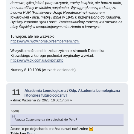
domowe, tylko jakieś parę skrzynek, trochę książek, ale bardzo mało,
bo zbieraliśmy w wielkim pośpiechu. Wyciągnął naszą rodzinę ze
Lwowa PUR (Państwowy Urząd Repatriacyjny), wagonem
towarowym - ojca, matkę i mnie w 1945 r. przywieziono do Krakowa.
Byliśmy zupełnie "goli i bosi". Zamieszkaliśmy rodziną w Krakowie na
ulicy Śląskiej w dwupokojowym mieszkaniu u krewnych.
Tu więcej, ale nie wszystko.
https://www.lwow.home.pl/semper/lem.html
Wszystko można sobie zobaczyć na e-stronach Dziennika
Kijowskiego z ktorego pochodzi oryginalny wywiad:
https://www.dk.com.ua/dkpdf.php
Numery 8-10 1996 (w trzech odsłonach)
11
Akademia Lemologiczna
/
Odp: Akademia Lemologiczna
[Kongres futurologiczny]
«
dnia:
Września 29, 2023, 10:30:17 pm »
Cytuj
A przez Castoramę da się dojechać do Peru?
Jasne, a po dojechaniu można nawet nań zalec
Takie tam
Peru