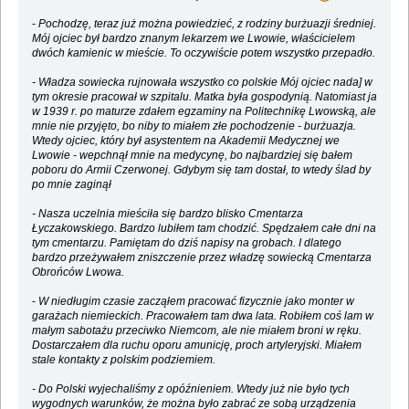
-
Pochodzę, teraz już można powiedzieć, z rodziny burżuazji średniej.
Mój ojciec był bardzo znanym lekarzem we Lwowie, właścicielem
dwóch kamienic w mieście. To oczywiście potem wszystko przepadło.
- Władza sowiecka rujnowała wszystko co polskie Mój ojciec nada] w
tym okresie pracował w szpitalu. Matka była gospodynią. Natomiast ja
w 1939 r. po maturze zdałem egzaminy na Politechnikę Lwowską, ale
mnie nie przyjęto, bo niby to miałem złe pochodzenie - burżuazja.
Wtedy ojciec, który był asystentem na Akademii Medycznej we
Lwowie - wepchnął mnie na medycynę, bo najbardziej się bałem
poboru do Armii Czerwonej. Gdybym się tam dostał, to wtedy ślad by
po mnie zaginął
- Nasza uczelnia mieściła się bardzo blisko Cmentarza
Łyczakowskiego. Bardzo lubiłem tam chodzić. Spędzałem całe dni na
tym cmentarzu. Pamiętam do dziś napisy na grobach. I dlatego
bardzo przeżywałem zniszczenie przez władzę sowiecką Cmentarza
Obrońców Lwowa.
-
W niedługim czasie zacząłem pracować fizycznie jako monter w
garażach niemieckich. Pracowałem tam dwa lata. Robiłem coś lam w
małym sabotażu przeciwko Niemcom, ale nie miałem broni w ręku.
Dostarczałem dla ruchu oporu amunicję, proch artyleryjski. Miałem
stale kontakty z polskim podziemiem.
- Do Polski wyjechaliśmy z opóźnieniem. Wtedy już nie było tych
wygodnych warunków, że można było zabrać ze sobą urządzenia