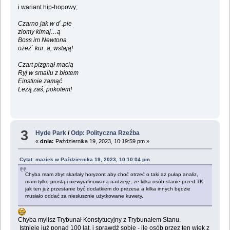
i wariant hip-hopowy;
Czarno jak w d`.pie
ziomy kimaj…ą
Boss im Newtona
ożeż` kur..a, wstają!
Czart pizgnął macią
Ryj w smailu z błotem
Einstinie zamąć
Leżą zaś, pokotem!
3
Hyde Park
/
Odp: Polityczna Rzeźba
«
dnia:
Października 19, 2023, 10:19:59 pm »
Cytat: maziek w Października 19, 2023, 10:10:04 pm
Chyba mam zbyt skarlały horyzont aby choć otrzeć o taki aż pułap analiz,
mam tylko prostą i niewyrafinowaną nadzieję, ze kilka osób stanie przed TK
jak ten już przestanie być dodatkiem do prezesa a kilka innych będzie
musiało oddać za niesłusznie użytkowane kuwety.
Chyba mylisz Trybunał Konstytucyjny z Trybunałem Stanu.
Istnieje już ponad 100 lat, i sprawdź sobie - ile osób przez ten wiek z