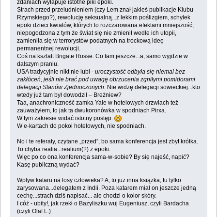
zdaniach wyłapuje istotne piki epoki.
Strach przed przeludnieniem (czy Lem znał jakieś publikacje Klubu
Rzymskiego?), rewolucję seksualną...z lekkim poślizgiem, schyłek
epoki dzieci kwiatów, których to rozczarowana efektami mniejszość,
niepogodzona z tym że świat się nie zmienił wedle ich utopii,
zamieniła się w terrorystów podatnych na trockową ideę
permanentnej rewolucji.
Coś na kształt Brigate Rosse. Co tam jeszcze...a, samo wyjdzie w
dalszym praniu.
USA tradycyjnie nikt nie lubi -
uroczystość odbyła się niemal bez
zakłóceń, jeśli nie brać pod uwagę obrzucenia zgniłymi pomidorami
delegacji Stanów Zjednoczonych.
Nie widzę delegacji sowieckiej...kto
wtedy już tam był dowodził – Breżniew?
Taa, anachroniczność zamka Yale w hotelowych drzwiach też
zauważyłem, to jak ta dwukoronówka w spodniach Pirxa.
W tym zakresie widać istotny postęp.
W e-kartach do pokoi hotelowych, nie spodniach.
No i te referaty, czytane „przed”, bo sama konferencja jest zbyt krótka.
To chyba realia...realium(?) z epoki.
Więc po co ona konferencja sama-w-sobie? By się najeść, napić?
Kasę publiczną wydać?
Wpływ kataru na losy człowieka? A, to już inna książka, tu tylko
zarysowana...delegatem z Indii. Poza katarem miał on jeszcze jedną
cechę...strach dziś napisać... ale chodzi o kolor skóry.
I cóż - ubity!, jak rzekł o Bazyliszku wuj Eugeniusz, czyli Bardacha
(czyli Olaf L.)