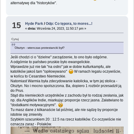
alternatywę dla "historyków".
15
Hyde Park
/
Odp: Co tępora, to mores...!
«
dnia:
Września 24, 2023, 11:50:17 pm »
Cytuj
Olsztyn - wtenczas protestancki był?
Jeśli chodzi ci o "dzielne" zarządzenie, to ono było odgórne.
A odgórnie to państwo pruskie było ewangelickie.
Wprawdzie już nie tak "na ostro" jak w dobie kulturkampfu, ale
katolików jakoś tam "opiłowywano"
W ramach legalu oczywiście,
w końcu to Cesarstwo Niemieckie.
Natomiast Warmia była zdecydowanie katolicka, w tym jej stolica -
Olsztyn. No i mocno spolszczona. Ba, dopiero 1 rozbiór przesadził ją
do Prus.
Stąd dla niemieckich urzędników z zachodu był to rodzaj zesłania, jak
np. dla Anglików Indie, miarkując proporcje rzecz jasna. Załatwiano to
"dodatkami motywacyjnymi".
Tu masz dane z kilkanaście lat później, ale nie sądzę by proporcje
istotnie się zmieniły.
Szybkim szacunkiem 20 : 12.5 na rzecz katolików. Co oczywiście nie
oznacza zaraz - Polaków.