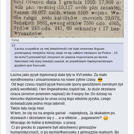
Cytuj
Łacina oczywiście za mej świadomości nie była universae linguae,
pominąwszy medyków, którzy zdaje mi się całkiem niedawno (w Polsce - 10
lat temu?) przestali być zmuszani do pisania rozpoznania po łacinie.
Natomiast mój stary (medyk) uważał, że prawdziwym międzynarodowym
językiem jest francuski.
Łacina jako język dyplomacji dała tyły w XVI wieku. Za mało
wyrafinowana i zniuansowana na nowe żytnie czasy.
Od tego czasu rządził język francuski (pony gwoździem zwrotnym był
pokój westfalski). I ten
lingwafranka
rządził tak...tu duże strzelane
ciraca (
environ
powinien napisać) do II wojny św. Do dzisiaj na
kierunku dyplomacja tu-unas uczą tego właśnie języka, czego
doświadczyła jedna moja latorośl.
Także tata rację miał.
W tem, że cię na na angola ganiał - największą. Ja skakałem po
drzewach i strzelałem się z ... a w efekcie ... pagawarim?
Wracając do listów q kołodzieju o pracę.
Ci po grecku to zapewne byli absolwenci gimnazjów
humanistycznych, ci po łacinie/francusku z gimnazjów realnych. Bo