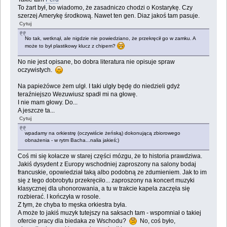
To żart był, bo wiadomo, że zasadniczo chodzi o Kostarykę. Czy
szerzej Amerykę środkową. Nawet ten gen. Diaz jakoś tam pasuje.
Cytuj
No tak, wetknął, ale nigdzie nie powiedziano, że przekręcił go w zamku. A
może to był plastikowy klucz z chipem?
No nie jest opisane, bo dobra literatura nie opisuje spraw
oczywistych.
Na papieżówce żem ulgł. I taki ulgły będę do niedzieli gdyż
teraźniejszo Wezuwiusz spadł mi na głowę.
I nie mam głowy. Do...
A jeszcze ta...
Cytuj
wpadamy na orkiestrę (oczywiście żeńską) dokonującą zbiorowego
obnażenia - w rytm Bacha...nalia jakieś;)
Coś mi się kołacze w starej części mózgu, że to historia prawdziwa.
Jakiś dysydent z Europy wschodniej zaproszony na salony bodaj
francuskie, opowiedział taką albo podobną ze zdumieniem. Jak to im
się z tego dobrobytu przekręciło... zaproszony na koncert muzyki
klasycznej dla uhonorowania, a tu w trakcie kapela zaczęła się
rozbierać. I kończyła w rosole.
Z tym, że chyba to męska orkiestra była.
A może to jakiś muzyk tutejszy na saksach tam - wspomniał o takiej
ofercie pracy dla biedaka ze Wschodu?
No, coś było,