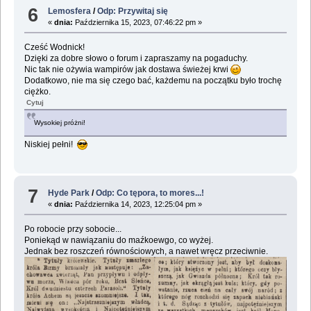
6
Lemosfera
/
Odp: Przywitaj się
«
dnia:
Października 15, 2023, 07:46:22 pm »
Cześć Wodnick!
Dzięki za dobre słowo o forum i zapraszamy na pogaduchy.
Nic tak nie ożywia wampirów jak dostawa świeżej krwi
Dodatkowo, nie ma się czego bać, każdemu na początku było trochę
ciężko.
Cytuj
Wysokiej próżni!
Niskiej pełni!
7
Hyde Park
/
Odp: Co tępora, to mores...!
«
dnia:
Października 14, 2023, 12:25:04 pm »
Po robocie przy sobocie...
Poniekąd w nawiązaniu do maźkoewgo, co wyżej.
Jednak bez roszczeń równościowych, a nawet wręcz przeciwnie.