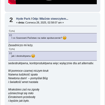
2
Hyde Park
/
Odp: Właśnie stworzyłem...
«
dnia:
Czerwca 28, 2025, 02:58:07 am »
Cytuj
I co Szanowni Państwo na takie spolszczenie?
Zasadniczo mi leży.
Cytuj
jak i destruktywna
sedestruktywna, kontrproduktywna więc wyłącznie dla art alternativ.
W pomroce czarnej niczym kruk
Naiwna ludzkość spała
Newtona dam! – pomyślał Bóg
i światłość wnet nastała
Mrakobies zaś na zgodę
uśmiechnął się miło
Einsteinem przebodę
i będzie jak było.