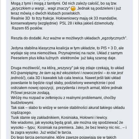
Mogą z tymi i mogą z tamtymi. Od nich zależy całość, bo są tzw.
„języczkiem u wargi... wagi znaczy”
. Jednak są podzieleni i już
teraz mówią o dwóch klubach poselskich.
Realnie 3D to trzy frakcje. Hołowniowcy mają ok 33 mandatów,
konserwatywny (względnie) PSL 28 i kilka jakieś dziwnoludy.
Razem 65 posłów.
Reszta do dodatki. Acz ważne w możliwych układach „egzotycznych”.
Jedyna stabilna klasyczna koalicja w tym układzie, to PIS + 3 D, ale
wydaje się ona niemożliwa. Przynajmniej na razie. Układ z samym
Peeselem plus kilka luźnych elektronów już taką szansę daje.
Druga możliwość, na którą „wszyscy” jak się zdaje czekają, to układ
KO
(pamiętajmy, że tam są też ekozieloni i nowocześni – to nie jest
jedność
), cała 3D i kawałek lub cała lewica. Nawet jeśli taki układ
powstanie to będzie rząd słaby, podzielony wewnętrznie i pod
ostrzałem nowej opozycji, prezydenta i innych armat, które jednak
PiSowi jeszcze zostają.
Wróżę mu rozpad w zetknięciu z realnymi problemami, choćby
budżetowymi.
Tak siak – słabo to widzę w sensie stabilności akurat takiego układu
rządzącego.
Tusk stanie się zakładnikiem, Kosiniaka, Hołowni i lewicy.
Nie wiadomo, jak wysoką będą grali, ale można się spodziewać że
wysoko – typu; Kosiniak na premiera. Jako, że bez lewicy nic nic.. – i
ta zagra wysoko. Już widać te tarcia.
Do tego tarcia personalne, które zawsze pojawiają się w takich