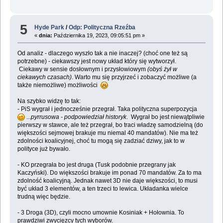
5
Hyde Park
/
Odp: Polityczna Rzeźba
«
dnia:
Października 19, 2023, 09:05:51 pm »
Od analiz - dlaczego wyszło tak a nie inaczej? (choć one też są
potrzebne) - ciekawszy jest nowy układ który się wytworzył.
Ciekawy w sensie dosłownym i przysłowiowym
(obyś żył w
ciekawych czasach)
. Warto mu się przyjrzeć i zobaczyć możliwe (a
także niemożliwe) możliwości
Na szybko widzę to tak:
- PiS wygrał i jednocześnie przegrał. Taka polityczna superpozycja
...
pyrrusowa - podpowiedział historyk
. Wygrał bo jest niewątpliwie
pierwszy w stawce, ale też przegrał, bo traci władzę samodzielną (do
większości sejmowej brakuje mu niemal 40 mandatów). Nie ma też
zdolności koalicyjnej, choć tu mogą się zadziać dziwy, jak to w
polityce już bywało.
- KO przegrała bo jest druga (Tusk podobnie przegrany jak
Kaczyński). Do większości brakuje im ponad 70 mandatów. Za to ma
zdolność koalicyjną. Jednak nawet 3D nie daje większości, to musi
być układ 3 elementów, a ten trzeci to lewica. Układanka wielce
trudną więc będzie.
- 3 Droga (3D), czyli mocno umownie Kosiniak + Hołownia. To
prawdziwi zwycięzcy tych wyborów.