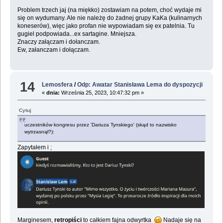
Problem trzech jaj (na miękko) zostawiam na potem, choć wydaje mi
się on wydumany. Ale nie należę do żadnej grupy KaKa (kulinarnych
koneserów), więc jako profan nie wypowiadam się ex patelnia. Tu
gugiel podpowiada...ex sartagine. Mniejsza.
Znaczy załączam i dołanczam.
Ew, załanczam i dołączam.
14
Lemosfera
/
Odp: Awatar Stanisława Lema do dyspozycji
«
dnia:
Września 25, 2023, 10:47:32 pm »
Cytuj
uczestników kongresu przez 'Dariuza Tynskiego' (skąd to nazwisko
wytrzasnął?):
Zapytałem i ;
Marginesem,
retropiści
to całkiem fajna odwyrtka
Nadaje się na