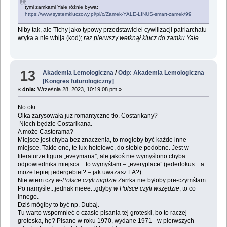
tymi zamkami Yale różnie bywa:
https://www.systemkluczowy.pl/pl/c/Zamek-YALE-LINUS-smart-zamek/99
Niby tak, ale Tichy jako typowy przedstawiciel cywilizacji patriarchatu
wtyka a nie wbija (kod);
raz pierwszy wetknął klucz do zamku Yale
13
Akademia Lemologiczna
/
Odp: Akademia Lemologiczna
[Kongres futurologiczny]
«
dnia:
Września 28, 2023, 10:19:08 pm »
No oki.
Olka zarysowała już romantyczne tło. Costarikany?
Niech będzie Costarikana.
A może Castorama?
Miejsce jest chyba bez znaczenia, to mogłoby być każde inne
miejsce. Takie one, te lux-hotelowe, do siebie podobne. Jest w
literaturze figura „eveymana”, ale jakoś nie wymyślono chyba
odpowiednika miejsca... to wymyślam – „everyplace” (jederlokus... a
może lepiej jedergebiet? – jak uważasz LA?).
Nie wiem czy
w-Polsce czyli nigdzie
Żarrka nie byłoby pre-czymśtam.
Po namyśle...jednak nieee...gdyby
w Polsce czyli wszędzie
, to co
innego.
Dziś mógłby to być np. Dubaj.
Tu warto wspomnieć o czasie pisania tej groteski, bo to raczej
groteska, hę? Pisane w roku 1970, wydane 1971 - w pierwszych