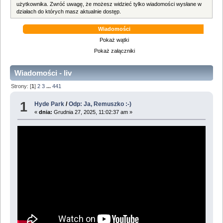
użytkownika. Zwróć uwagę, że możesz widzieć tylko wiadomości wysłane w
działach do których masz aktualnie dostęp.
Wiadomości
Pokaż wątki
Pokaż załączniki
Wiadomości - liv
Strony: [
1
]
2
3
...
441
1
Hyde Park
/
Odp: Ja, Remuszko :-)
«
dnia:
Grudnia 27, 2025, 11:02:37 am »