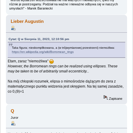
różnie je postrzegamy. Podział na ważne i nieważne odbywa się w naszych
umysłach" - Marek Baraniecki
Lieber Augustin
Cytat: Q w Sierpnia 11, 2023, 12:10:56 pm
Taka figura; nieskomplikowana, a (w trójwymiarowej przestrzeni) niemożliwa:
https://en.wikipedia.org/wiki/Borromean_rings
Etam, zaraz "niemożliwa"
However, the Borromean rings can be realized using ellipses. These
may be taken to be of arbitrarily small eccentricity...
Na mój chłopski rozumek, elipsa o mimośrodzie dążącym do zera z
matematycznego punktu widzenia jest okręgiem. Na tej samej zasadzie,
co 0,(9)=1
Zapisane
Q
Juror