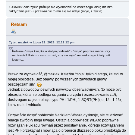
Człowiek całe życie próbuje nie wychodzić na większego idiotę niż nim
faktycznie jest - i przeważnie to mu się nie udaje (moje, z życia).
Retsam
Cytat: maziek w Lipca 22, 2023, 12:12:12 pm
Retsam - "moja książka o złotym podziale" - "moja" poprzez manie, czy
napisanie? Pytam z ostrożności, aby nie wyjść na większego idiotę, niż
jestem...
Brawo za wytrwałość, @maziek! Książka 'moja', tylko dlatego, że stoi w
mojej bibliotece. Bez obawy, po wczesnych zawrotach głowy
oszczędzam siły.
Jednak z powodów pewnych nawyków obserwacyjnych, (to może być
obsesja, która nie podlega ściganiu z urzędu i przeszukiwaniu /.../),
dostrzegam często relacje typu PHI, 1/PHI, 1-SQRT(PHI), e, 1/e, 1-1/e,
itp. w realu i wirtualu.
Oczywiście dosyć pobieżnie śledziłem Waszą dyskusję, ale te 'dziwne'
relacje zwróciły moją uwagę. Ostatnia odpowiedź @LA to poprawne
rozwiązanie układu równań przez podstawianie, którego rozwiązaniem
jest PHI (przekątna) i mówiąca o proporcji dłuższego boku prostokąta do