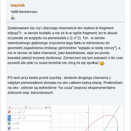
nauk ;) (Przeczytany 1967633 razy)
maziek
YaBB Administrator
Zastanawiam się czy i dlaczego mianowicie ten wykres to fragment
elipsy(?) - w sensie kształtu a nie że to w ogóle fragment, bo to akurat
oczywiste ze względu na pierwiastek z (1-x^2). Tzn. w sensie
ewentualnego głębszego znaczenia tego faktu w odniesieniu do
geometrii zagadnienia (mówiąc górnolotnie "wglądu w istotę rzeczy"), a
nie w sensie że takie równanie, jako kwadratowe, daje po prostu
kawałek jakiejś krzywej stożkowej. Zamierzam się tym pobawić o ile czas
pozwoli ale póki co szare komórki nie chcą mi się spotkać
.
PS rano przy kawie przed szychtą - dodanie drugiego równania z
odjętym pierwiastkiem domyka na oko całkiem ładną elipsę. Podkreślam
na oko - półosie są wykreślone "na czuja" poprzez eksperymentalne
dobranie wsp. kierunkowych.