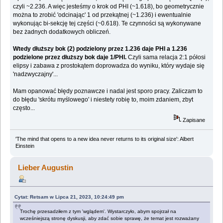
czyli ~2.236. A więc jesteśmy o krok od PHI (~1.618), bo geometrycznie
można to zrobić 'odcinając' 1 od przekątnej (~1.236) i ewentualnie
wykonując bi-sekcję tej części (~0.618). Te czynności są wykonywane
bez żadnych dodatkowych obliczeń.
Wtedy dłuższy bok (2) podzielony przez 1.236 daje PHI a 1.236
podzielone przez dłuższy bok daje 1/PHI.
Czyli sama relacja 2:1 półosi
elipsy i zabawa z prostokątem doprowadza do wyniku, który wydaje się
'nadzwyczajny'...
Mam opanować błędy poznawcze i nadal jest sporo pracy. Zaliczam to
do błędu 'skrótu myślowego' i niestety robię to, moim zdaniem, zbyt
często...
Zapisane
'The mind that opens to a new idea never returns to its original size': Albert
Einstein
Lieber Augustin
Cytat: Retsam w Lipca 21, 2023, 10:24:49 pm
Trochę przesadziłem z tym 'wglądem'. Wystarczyło, abym spojrzał na
wcześniejszą stronę dyskusji, aby zdać sobie sprawę, że temat jest rozważany