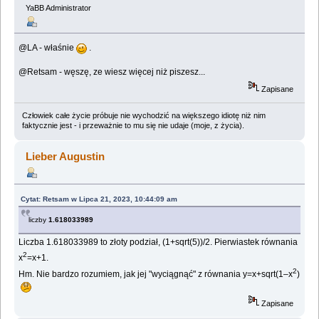
YaBB Administrator
@LA - właśnie
.
@Retsam - węszę, ze wiesz więcej niż piszesz...
Zapisane
Człowiek całe życie próbuje nie wychodzić na większego idiotę niż nim
faktycznie jest - i przeważnie to mu się nie udaje (moje, z życia).
Lieber Augustin
Cytat: Retsam w Lipca 21, 2023, 10:44:09 am
liczby
1.618033989
Liczba 1.618033989 to złoty podział, (1+sqrt(5))/2. Pierwiastek równania
2
x
=x+1.
2
Hm. Nie bardzo rozumiem, jak jej "wyciągnąć" z równania y=x+sqrt(1–x
)
Zapisane