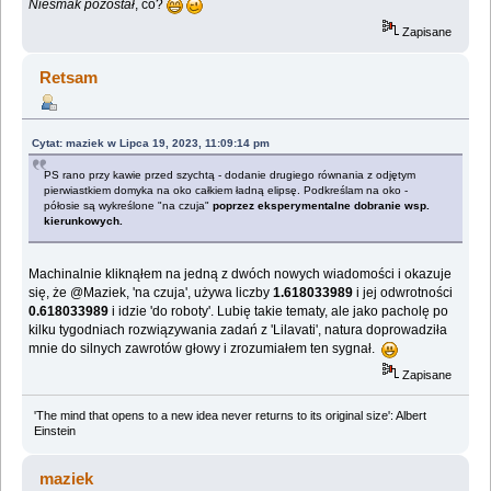
Niesmak pozostał
, co?
Zapisane
Retsam
Cytat: maziek w Lipca 19, 2023, 11:09:14 pm
PS rano przy kawie przed szychtą - dodanie drugiego równania z odjętym
pierwiastkiem domyka na oko całkiem ładną elipsę. Podkreślam na oko -
półosie są wykreślone "na czuja"
poprzez eksperymentalne dobranie wsp.
kierunkowych.
Machinalnie kliknąłem na jedną z dwóch nowych wiadomości i okazuje
się, że @Maziek, 'na czuja', używa liczby
1.618033989
i jej odwrotności
0.618033989
i idzie 'do roboty'. Lubię takie tematy, ale jako pacholę po
kilku tygodniach rozwiązywania zadań z 'Lilavati', natura doprowadziła
mnie do silnych zawrotów głowy i zrozumiałem ten sygnał.
Zapisane
'The mind that opens to a new idea never returns to its original size': Albert
Einstein
maziek