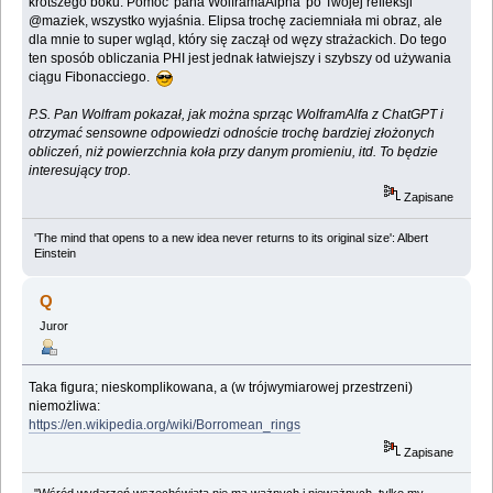
krótszego boku. Pomoc 'pana WolframaAlpha' po Twojej refleksji
@maziek, wszystko wyjaśnia. Elipsa trochę zaciemniała mi obraz, ale
dla mnie to super wgląd, który się zaczął od węzy strażackich. Do tego
ten sposób obliczania PHI jest jednak łatwiejszy i szybszy od używania
ciągu Fibonacciego.
P.S. Pan Wolfram pokazał, jak można sprząc WolframAlfa z ChatGPT i
otrzymać sensowne odpowiedzi odnoście trochę bardziej złożonych
obliczeń, niż powierzchnia koła przy danym promieniu, itd. To będzie
interesujący trop.
Zapisane
'The mind that opens to a new idea never returns to its original size': Albert
Einstein
Q
Juror
Taka figura; nieskomplikowana, a (w trójwymiarowej przestrzeni)
niemożliwa:
https://en.wikipedia.org/wiki/Borromean_rings
Zapisane
"Wśród wydarzeń wszechświata nie ma ważnych i nieważnych, tylko my