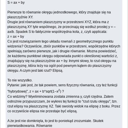
S = ax + by
Pierwsze to równanie okręgu jednostkowego, który znajduje się na
płaszczyźnie XY.
Drugie jest równaniem płaszczyzny w przestrzeni XYZ, która ma z
płaszczyzną XY tyle wspólnego, że przecinają się wzdłuż prostej y = –
ax/b. Spadek S to faktycznie współrzędna kota, z, czyli applicata:
z = ax + by
Co jest rozwiązaniem tego układu rownań z geometrycznego punktu
widzenia? Oczywiście, zbiór punktów w przestrzeni, współrzędne których
spełniają zarówno pierwsze, jak i drugie równanie. Mozna powiedzieć,
że każdemu punktowi okręgu odpowiada punkt o określonej wartości z,
znajdujący się na płaszczyźnie ax + by. Innymi słowy, to rzut okręgu na
płaszczyznę, która leży na ogół pod pewnym kątem do płaszczyzny
okręgu. A czym jest taki rzut? Elipsą.
To nie wszystko.
Pytanie: jaki jest, że tak powiem, sens fizyczny równania, czy też funkcji
2
"hybrydowej", z = ax + b*sqrt(1–x
) ?
Co widzimy? Wyeliminowana została zmienna y, czyli rzędna. Zatem
ostrożnie przypuszczam, że wykres tej funkcji to "rzut rzutu okręgu", tzn.
rzut elipsy na płaszczyznę XZ. Taki swoisty widok na elipsę z boku. Przez
co oczywiście elipsa nie przestaje być elipsą.
A że jest nie domknięta, to jest to poniekąd zrozumiałe. Skutek
pierwiastkowania. Równanie