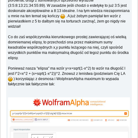
porównać drugi z sumowanych uprzednio wyrazów
(3:5:8:13:21:34:55:89). W zasadzie jeśli chodzi o estetykę to już 3:5 jest
doskonale akceptowalne a 8:13 idealne. I na tym wiedza niezapomniana
u mnie na ten temat się kończy
. A już żebym pamiętał ten wzór z
pierwiastkiem z 5 to dałbym się na torturach zarżnąć, żem go nigdy nie
widział!
Co do zaś współczynnika kierunkowego prostej zawierającej oś wielką
domniemanej elipsy, to przechodzi ona przez maksimum sumy
kwadratów współrzędnych x,y punktu leżącego na niej, czyli spośród
wszystkich punktów ma maksymalną długość od tegoż punktu do środka
elipsy.
Ponieważ nasza "elipsa" ma wzór y=x+sqrt(1-x^2) to wzór na długość l
jest l^2=x^2 + (x+sqrt(1-x^2))^2. Znowuż z lenistwa (podziwiam Cię LA
) korzystając z desmosa i WolphramAlpha maximum to wypada
faktycznie tak faktycznie tak: