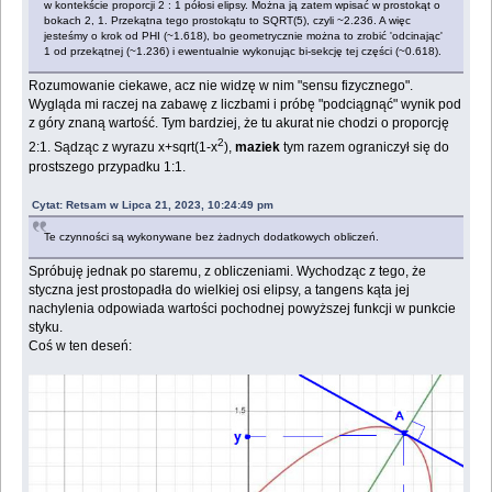
w kontekście proporcji 2 : 1 półosi elipsy. Można ją zatem wpisać w prostokąt o
bokach 2, 1. Przekątna tego prostokątu to SQRT(5), czyli ~2.236. A więc
jesteśmy o krok od PHI (~1.618), bo geometrycznie można to zrobić 'odcinając'
1 od przekątnej (~1.236) i ewentualnie wykonując bi-sekcję tej części (~0.618).
Rozumowanie ciekawe, acz nie widzę w nim "sensu fizycznego".
Wygląda mi raczej na zabawę z liczbami i próbę "podciągnąć" wynik pod
z góry znaną wartość. Tym bardziej, że tu akurat nie chodzi o proporcję
2
2:1. Sądząc z wyrazu x+sqrt(1-x
),
maziek
tym razem ograniczył się do
prostszego przypadku 1:1.
Cytat: Retsam w Lipca 21, 2023, 10:24:49 pm
Te czynności są wykonywane bez żadnych dodatkowych obliczeń.
Spróbuję jednak po staremu, z obliczeniami. Wychodząc z tego, że
styczna jest prostopadła do wielkiej osi elipsy, a tangens kąta jej
nachylenia odpowiada wartości pochodnej powyższej funkcji w punkcie
styku.
Coś w ten deseń: