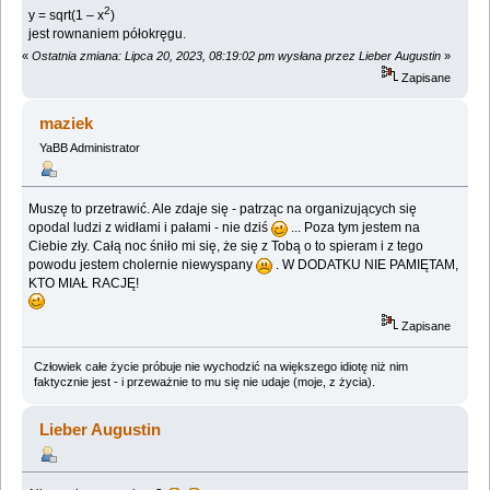
2
y = sqrt(1 – x
)
jest rownaniem półokręgu.
«
Ostatnia zmiana: Lipca 20, 2023, 08:19:02 pm wysłana przez Lieber Augustin
»
Zapisane
maziek
YaBB Administrator
Muszę to przetrawić. Ale zdaje się - patrząc na organizujących się
opodal ludzi z widłami i pałami - nie dziś
... Poza tym jestem na
Ciebie zły. Całą noc śniło mi się, że się z Tobą o to spieram i z tego
powodu jestem cholernie niewyspany
. W DODATKU NIE PAMIĘTAM,
KTO MIAŁ RACJĘ!
Zapisane
Człowiek całe życie próbuje nie wychodzić na większego idiotę niż nim
faktycznie jest - i przeważnie to mu się nie udaje (moje, z życia).
Lieber Augustin