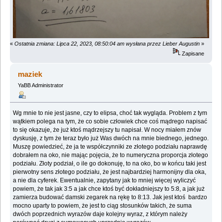
«
Ostatnia zmiana: Lipca 22, 2023, 08:50:04 am wysłana przez Lieber Augustin
»
Zapisane
maziek
YaBB Administrator
Wg mnie to nie jest jasne, czy to elipsa, choć tak wygląda. Problem z tym
wątkiem polega na tym, że co sobie człowiek chce coś mądrego napisać
to się okazuje, że już ktoś mądrzejszy tu napisał. W nocy miałem znów
dyskusję, z tym że teraz było już Was dwóch na mnie biednego, jednego.
Muszę powiedzieć, że ja te współczynniki ze złotego podziału naprawdę
dobrałem na oko, nie mając pojęcia, że to numeryczna proporcja złotego
podziału. Złoty podział, o ile go dokonuję, to na oko, bo w końcu taki jest
pierwotny sens złotego podziału, że jest najbardziej harmonijny dla oka,
a nie dla cyferek. Ewentualnie, zapytany jak to mniej więcej wyliczyć
powiem, że tak jak 3:5 a jak chce ktoś być dokładniejszy to 5:8, a jak już
zamierza budować damski zegarek na rękę to 8:13. Jak jest ktoś bardzo
mocno uparty to powiem, że jest to ciąg stosunków takich, że suma
dwóch poprzednich wyrazów daje kolejny wyraz, z którym należy