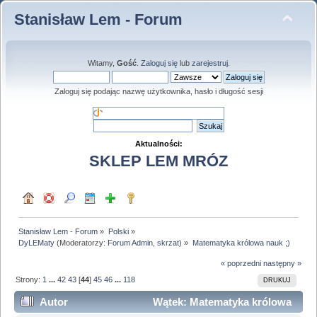
Stanisław Lem - Forum
Witamy,
Gość
.
Zaloguj się
lub
zarejestruj
.
Zaloguj się podając nazwę użytkownika, hasło i długość sesji
Aktualności:
SKLEP LEM MRÓZ
Stanisław Lem - Forum
»
Polski
»
DyLEMaty
(Moderatorzy:
Forum Admin
,
skrzat
) »
Matematyka królowa nauk ;)
« poprzedni
następny »
Strony:
1
...
42
43
[
44
]
45
46
...
118
DRUKUJ
Autor
Wątek: Matematyka królowa