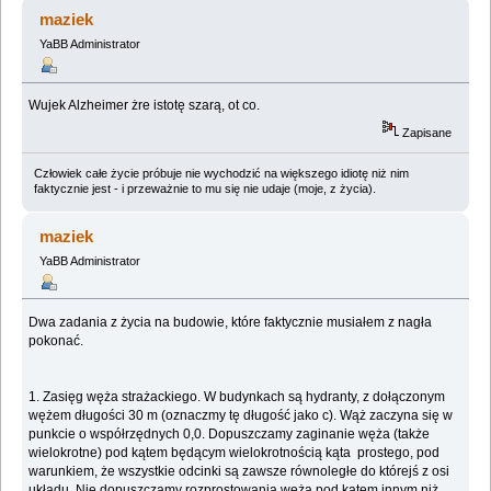
nauk ;) (Przeczytany 1975673 razy)
maziek
YaBB Administrator
Wujek Alzheimer żre istotę szarą, ot co.
Zapisane
Człowiek całe życie próbuje nie wychodzić na większego idiotę niż nim
faktycznie jest - i przeważnie to mu się nie udaje (moje, z życia).
maziek
YaBB Administrator
Dwa zadania z życia na budowie, które faktycznie musiałem z nagła
pokonać.
1. Zasięg węża strażackiego. W budynkach są hydranty, z dołączonym
wężem długości 30 m (oznaczmy tę długość jako c). Wąż zaczyna się w
punkcie o współrzędnych 0,0. Dopuszczamy zaginanie węża (także
wielokrotne) pod kątem będącym wielokrotnością kąta prostego, pod
warunkiem, że wszystkie odcinki są zawsze równoległe do którejś z osi
układu, Nie dopuszczamy rozprostowania węża pod kątem innym niż