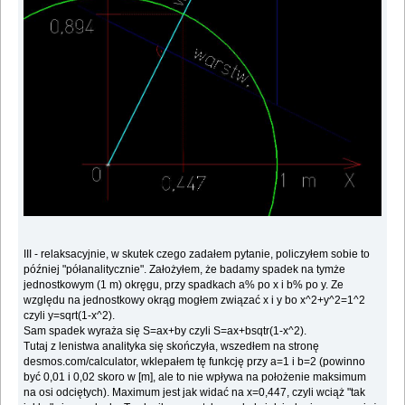
III - relaksacyjnie, w skutek czego zadałem pytanie, policzyłem sobie to
później "półanalitycznie". Założyłem, że badamy spadek na tymże
jednostkowym (1 m) okręgu, przy spadkach a% po x i b% po y. Ze
względu na jednostkowy okrąg mogłem związać x i y bo x^2+y^2=1^2
czyli y=sqrt(1-x^2).
Sam spadek wyraża się S=ax+by czyli S=ax+bsqtr(1-x^2).
Tutaj z lenistwa analityka się skończyła, wszedłem na stronę
desmos.com/calculator, wklepałem tę funkcję przy a=1 i b=2 (powinno
być 0,01 i 0,02 skoro w [m], ale to nie wpływa na położenie maksimum
na osi odciętych). Maximum jest jak widać na x=0,447, czyli wciąż "tak