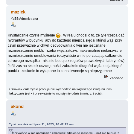
maziek
YaBB Administrator
Krystalicznie czyste myślenie
. W realu chodzi o to, że tyle trzeba dać
hydrantów w budynku, aby do każdego miejsca sięgał któryś wąż, przy
czym przeważnie w chwili decydowania o tym nie jest znane
rozmieszczenie mebli. Trzeba więc założyć maksymalnie niekorzystne
rozmieszczenie umeblowania (oczywiście w nie porzucając całkowicie
zdrowego rozsądku - nikt nie buduje z regałów prawdziwych labiryntów).
Jeśli zaś na skutek oszczędności zabraknie długości węża do jakiegoś
punktu i zostanie to wyłapane to konsekwencje są nieprzyjemne.
Zapisane
Człowiek całe życie próbuje nie wychodzić na większego idiotę niż nim
faktycznie jest - i przeważnie to mu się nie udaje (moje, z życia).
akond
Cytat: maziek w Lipca 11, 2023, 10:42:19 am
(oczywiście w nie porzucając całkowicie zdrowego rozsądku - nikt nie buduje z