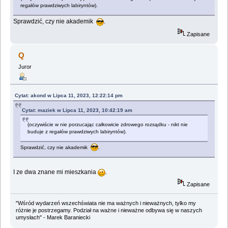
regałów prawdziwych labiryntów).
Sprawdzić, czy nie akademik
.
Zapisane
Q
Juror
Cytat: akond w Lipca 11, 2023, 12:22:14 pm
Cytat: maziek w Lipca 11, 2023, 10:42:19 am
(oczywiście w nie porzucając całkowicie zdrowego rozsądku - nikt nie
buduje z regałów prawdziwych labiryntów).
Sprawdzić, czy nie akademik
.
I ze dwa znane mi mieszkania
.
Zapisane
"Wśród wydarzeń wszechświata nie ma ważnych i nieważnych, tylko my
różnie je postrzegamy. Podział na ważne i nieważne odbywa się w naszych
umysłach" - Marek Baraniecki