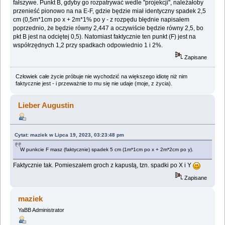
fałszywe. Punkt B, gdyby go rozpatrywać wedle "projekcji", należałoby
przenieść pionowo na na E-F, gdzie będzie miał identyczny spadek 2,5
cm (0,5m*1cm po x + 2m*1% po y - z rozpędu błędnie napisałem
poprzednio, że będzie równy 2,447 a oczywiście będzie równy 2,5, bo
pkt B jest na odciętej 0,5). Natomiast faktycznie ten punkt (F) jest na
współrzędnych 1,2 przy spadkach odpowiednio 1 i 2%.
Zapisane
Człowiek całe życie próbuje nie wychodzić na większego idiotę niż nim
faktycznie jest - i przeważnie to mu się nie udaje (moje, z życia).
Lieber Augustin
Cytat: maziek w Lipca 19, 2023, 03:23:48 pm
W punkcie F masz (faktycznie) spadek 5 cm (1m*1cm po x + 2m*2cm po y).
Faktycznie tak. Pomieszałem groch z kapustą, tzn. spadki po X i Y
Zapisane
maziek
YaBB Administrator