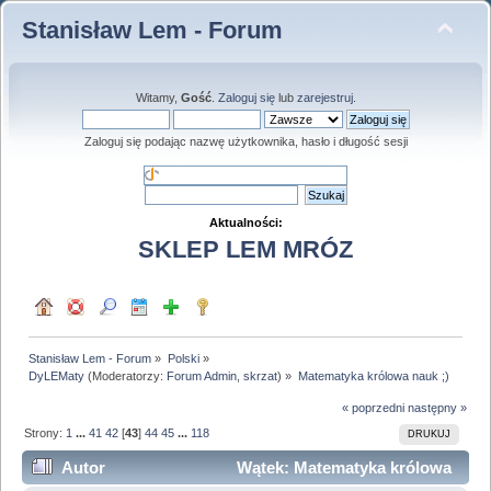
Stanisław Lem - Forum
Witamy,
Gość
.
Zaloguj się
lub
zarejestruj
.
Zaloguj się podając nazwę użytkownika, hasło i długość sesji
Aktualności:
SKLEP LEM MRÓZ
Stanisław Lem - Forum
»
Polski
»
DyLEMaty
(Moderatorzy:
Forum Admin
,
skrzat
) »
Matematyka królowa nauk ;)
« poprzedni
następny »
Strony:
1
...
41
42
[
43
]
44
45
...
118
DRUKUJ
Autor
Wątek: Matematyka królowa