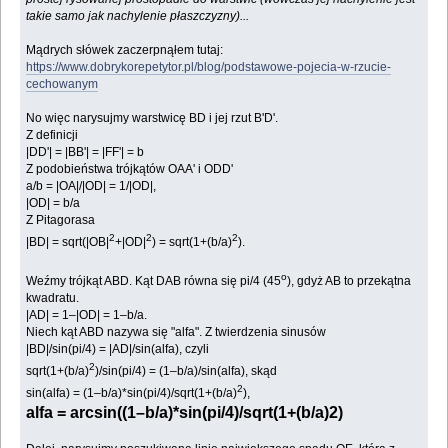
takie samo jak nachylenie płaszczyzny)...
Mądrych słówek zaczerpnąłem tutaj:
https://www.dobrykorepetytor.pl/blog/podstawowe-pojecia-w-rzucie-
cechowanym
No więc narysujmy warstwicę BD i jej rzut B'D'.
Z definicji
|DD'| = |BB'| = |FF'| = b
Z podobieństwa trójkątów OAA' i ODD'
a/b = |OA|/|OD| = 1/|OD|,
|OD| = b/a
Z Pitagorasa
2
2
2
|BD| = sqrt(|OB|
+|OD|
) = sqrt(1+(b/a)
).
o
Weźmy trójkąt ABD. Kąt DAB równa się pi/4 (45
), gdyż AB to przekątna
kwadratu.
|AD| = 1–|OD| = 1–b/a.
Niech kąt ABD nazywa się "alfa". Z twierdzenia sinusów
|BD|/sin(pi/4) = |AD|/sin(alfa), czyli
2
sqrt(1+(b/a)
)/sin(pi/4) = (1–b/a)/sin(alfa), skąd
2
sin(alfa) = (1–b/a)*sin(pi/4)/sqrt(1+(b/a)
),
alfa = arcsin((1–b/a)*sin(pi/4)/sqrt(1+(b/a)2)