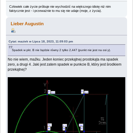
Człowiek całe życie próbuje nie wychodzić na większego idiotę niż nim
faktycznie jest - i przeważnie to mu się nie udaje (moje, z życia).
Lieber Augustin
Cytat: maziek w Lipca 18, 2023, 11:09:03 pm
Spadek w pkt. B nie będzie równy 2 tylko 2,447 (punkt nie jest na osi y).
No nie wiem, maźku. Jeden koniec przekątnej prostokąta ma spadek
zero, a drugi 4. Jaki jest zatem spadek w punkcie B, który jest środkiem
przekątnej?