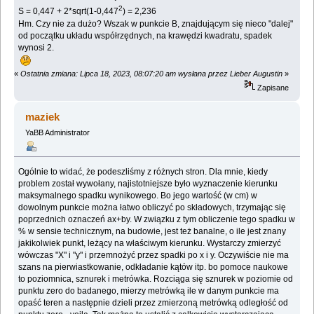
2
S = 0,447 + 2*sqrt(1-0,447
) = 2,236
Hm. Czy nie za dużo? Wszak w punkcie B, znajdującym się nieco "dalej"
od początku układu współrzędnych, na krawędzi kwadratu, spadek
wynosi 2.
«
Ostatnia zmiana: Lipca 18, 2023, 08:07:20 am wysłana przez Lieber Augustin
»
Zapisane
maziek
YaBB Administrator
Ogólnie to widać, że podeszliśmy z różnych stron. Dla mnie, kiedy
problem został wywołany, najistotniejsze było wyznaczenie kierunku
maksymalnego spadku wynikowego. Bo jego wartość (w cm) w
dowolnym punkcie można łatwo obliczyć po składowych, trzymając się
poprzednich oznaczeń ax+by. W związku z tym obliczenie tego spadku w
% w sensie technicznym, na budowie, jest też banalne, o ile jest znany
jakikolwiek punkt, leżący na właściwym kierunku. Wystarczy zmierzyć
wówczas "X" i "y" i przemnożyć przez spadki po x i y. Oczywiście nie ma
szans na pierwiastkowanie, odkładanie kątów itp. bo pomoce naukowe
to poziomnica, sznurek i metrówka. Rozciąga się sznurek w poziomie od
punktu zero do badanego, mierzy metrówką ile w danym punkcie ma
opaść teren a następnie dzieli przez zmierzoną metrówką odległość od