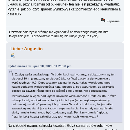
układu (i, przy a różnym od b, kierunek ten nie jest przekątną kwadratu).
Pytanie: jak obliczyć spadek wynikowy i kąt pomiędzy jego kierunkiem a
osią 0X?
Zapisane
Człowiek całe życie próbuje nie wychodzić na większego idiotę niż nim
faktycznie jest - i przeważnie to mu się nie udaje (moje, z życia).
Lieber Augustin
Cytat: maziek w Lipca 10, 2023, 11:21:58 pm
1. Zasięg węża strażackiego. W budynkach są hydranty, z dołączonym wężem
długości 30 m (oznaczmy tę długość jako c). Wąż zaczyna się w punkcie o
współrzędnych 0,0. Dopuszczamy zaginanie węża (także wielokrotne) pod
kątem będącym wielokrotnością kąta prostego, pod warunkiem, że wszystkie
odcinki są zawsze równoległe do którejś z osi układu, Nie dopuszczamy
o
rozprostowania węża pod kątem innym niż wielokrotność 90
do osi 0X. Krótko
mówiąc każdy odcinek węża, ile by ich nie było (w tym wąż rozprostowany
całkowicie), musi być pionowy lub poziomy. W realu chodzi o to, że jest sklep
zastawiony regałami, jak w każdym supermarkecie, i te regały tworzą niejako
siatkę, wedle której może być rozkładany wąż. Pomijamy promień gięcia.
Pytanie: jaką krzywą zakreśla przy tych warunkach koniec węża?
Na chłopski rozum, zakreśla kwadrat. Gdyż suma rzutów odcinków