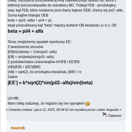
Dalej, narysujmy poszukiwaną linię największego spadu OE, która z
definicji jest prostopadła do warstwicy BD. Trójkąt FEB - prostokątny,
więc kąt FEB, który notabene jest równy kątowi OEB, równa się pi/2–alfa.
Suma kątów trójkąta OEB
beta + (pi/2–alfa) + pi/4 = pi,
skąd poszukiwany kąt "beta" między bokiem OB kwadratu a l.n.s. OE
beta = pi/4 + alfa
Teraz znajdziemy spadek wynikowy EE'.
Z twierdzenia sinusów
|EB|/sin(beta) = 1/sin(pi/2–alfa)
|EB| = sin(beta)/sin(pi/2–alfa)
Z podobieństwa czworokątów AA'B'B i EE'B'B
|AB|/|EB| = |EE'|/|BB'|
|AB| = sqrt(2), bo przekątna kwadratu; |BB'| = b
Zatem
|EE'| = b*sqrt(2)*sin(pi/2–alfa)/sin(beta)
Uf-f-ffff...
Mam nikłą nadzieję, że nigdzie się nie rypnąłem
«
Ostatnia zmiana: Lipca 12, 2023, 09:04:52 am wysłana przez Lieber Augustin
»
Zapisane
maziek