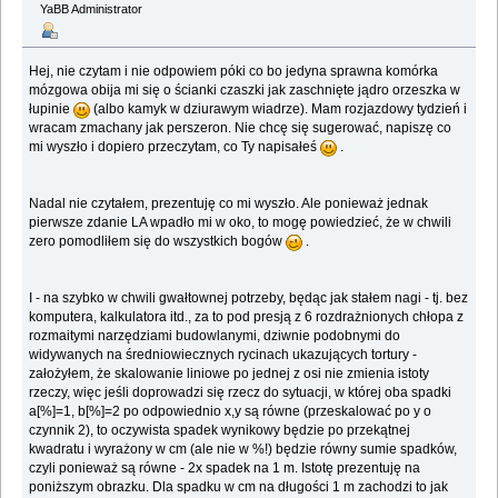
YaBB Administrator
Hej, nie czytam i nie odpowiem póki co bo jedyna sprawna komórka
mózgowa obija mi się o ścianki czaszki jak zaschnięte jądro orzeszka w
łupinie
(albo kamyk w dziurawym wiadrze). Mam rozjazdowy tydzień i
wracam zmachany jak perszeron. Nie chcę się sugerować, napiszę co
mi wyszło i dopiero przeczytam, co Ty napisałeś
.
Nadal nie czytałem, prezentuję co mi wyszło. Ale ponieważ jednak
pierwsze zdanie LA wpadło mi w oko, to mogę powiedzieć, że w chwili
zero pomodliłem się do wszystkich bogów
.
I - na szybko w chwili gwałtownej potrzeby, będąc jak stałem nagi - tj. bez
komputera, kalkulatora itd., za to pod presją z 6 rozdrażnionych chłopa z
rozmaitymi narzędziami budowlanymi, dziwnie podobnymi do
widywanych na średniowiecznych rycinach ukazujących tortury -
założyłem, że skalowanie liniowe po jednej z osi nie zmienia istoty
rzeczy, więc jeśli doprowadzi się rzecz do sytuacji, w której oba spadki
a[%]=1, b[%]=2 po odpowiednio x,y są równe (przeskalować po y o
czynnik 2), to oczywista spadek wynikowy będzie po przekątnej
kwadratu i wyrażony w cm (ale nie w %!) będzie równy sumie spadków,
czyli ponieważ są równe - 2x spadek na 1 m. Istotę prezentuję na
poniższym obrazku. Dla spadku w cm na długości 1 m zachodzi to jak