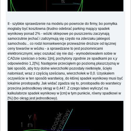
II - szybkie sprawdzenie na modelu po powrocie do firmy, bo pomyłka
mogłaby być kosztowna (trudno odebrać parking mający spadek
wynikowy ponad 2% - wózki sklepowe po puszczeniu zaczynają
samorzutnie jechać i zatrzymują się często na zderzaku jakiegoś
samochodu... co rodzi konsekwencje przeważnie droższe od łącznej
ceny towarów w wózku - a sprawdzane to jest poziomnicami
elektronicznymi, więc oszukać się nie da) - wymodelowałem sobie w
CADzie sześcian o boku 1[m], pochylony zgodnie ze spadkami po x,y
odpowiednio 1,2[%]. Następnie przeciąłem go poziomą płaszczyzną w
taki sposób, aby trzy dolne wierzchołki pozostały nietknięte, ścięło
natomiast, wraz z częścią sześcianu, wierzchołek w 0,0. Uzyskałem
oczywiście w ten sposób warstwicę, do której spadek wynikowy musi być
lokalnie prostopadły. Jak widać zgadza się to, prostopadła do warstwicy
przecina jednostkowy okrąg w 0,447. Z czego łatwo wyliczyć na
kalkulatorze spadek wynikowy w [cm] w tym punkcie, równy spadkowi w
[%] (bo okrąg jest jednostkowy).