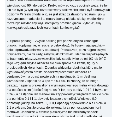
o
wielokrotność 90
do osi 0X. Krótko mówiąc każdy odcinek węża, ile by
ich nie było (w tym wąż rozprostowany całkowicie), musi być pionowy lub
poziomy. W realu chodzi o to, że jest sklep zastawiony regałami, jak w
każdym supermarkecie, i te regały tworzą niejako siatkę, wedle której
może być rozkładany wąż. Pomijamy promień gięcia. Pytanie: jaką
krzywą zakreśla przy tych warunkach koniec węża?
2. Spadki parkingu. Zwykle parking jest podzielony na zbiór figur
płaskich (optymalnie, w rzucie, prostokątów). Te figury mają spadki, w
celu odprowadzania wody opadowej. Przeważnie, poza najprostszymi
przypadkami, nie da rady, żeby w jakimkolwiek układzie współrzędnych
te fragmenty płaszczyzn wszystkie
iały spadki tylko po osi 0X lub 0Y. Z
m
tego względu zwykle oznacza się dwa spadki dla każdej figury o
prostopadłych kierunkach. Z punktu widzenia robotnika, który ma to
wybudować jest to proste, spadek w procentach oznacza ile
centymetrów ma opaść powierzchnia na długości 1 m. Jeśli ma
zaznaczone 2 spadki po X i po Y a% i b%, to znaczy, że od niego
patrząc, najpierw prawa strona wyimaginowanego metra kwadratowego
ma opaść o a cm (obrócić się na osi Y tak, aby punkty 1,0 i 1,1 były a cm
niżej), a następnie ten manewr należy powtórzyć względem osi x o b cm
dla punktów 0,1 i 1,1, aby były jeszcze b cm niżej. W efekcie 0,0
pozostaje jak był na zerze, 1,0 i 0,1 opadają odpowiednio o a i b cm, a
1,1 o a+b cm. Jest to proste do wykonania za pomocą poziomnicy i
metrówki. Jednakże w efekcie płaszczyzna ma nieznany spadek
wynikowy różny od a i b, a jego kierunek nie jest prostopadły do osi