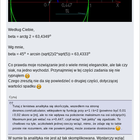
Według Ciebie,
о
beta = arctg 2 = 63,4349
Wg mnie,
o
o
beta = 45
+ arcsin (sqrt(2)/2*sqrt(5)) = 63,4333
Co prawda moje rozwiązanie jest o wiele mniej eleganckie, ale tak czy
siak, na jedno wychodzi. Przynajmniej w tej części zadania się nie
rypnąłem
Czego zresztą nie da się powiedzieć o drugiej części, dotyczącej
wartości spadku
Cytuj
Tutaj z lenistwa analityka się skończyła, wszedłem na stronę
desmos.com/calculator, wklepałem tę funkcję przy a=1 i b=2 (powinno być 0,01
i 0,02 skoro w [m], ale to nie wpływa na położenie maksimum na osi odciętych).
Maximum jest jak widać na x=0,447, czyli wciąż "tak jakby" się zgadzało. To
chwilowo na tyle, aczkolwiek jednej rzeczy wciąż, mimo, że zdaje się to takie
proste nie rozumiem, ale nie powiem jakiej, może zostanie dostrzeżona
.
W sumie ta analityka nie jest aż tak skomplikowana. Wystarczy wziąć