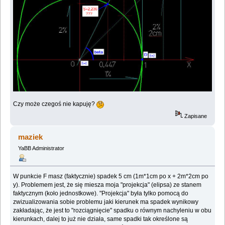
Czy może czegoś nie kapuję?
Zapisane
maziek
YaBB Administrator
W punkcie F masz (faktycznie) spadek 5 cm (1m*1cm po x + 2m*2cm po
y). Problemem jest, że się miesza moja "projekcja" (elipsa) ze stanem
faktycznym (koło jednostkowe). "Projekcja" była tylko pomocą do
zwizualizowania sobie problemu jaki kierunek ma spadek wynikowy
zakładając, że jest to "rozciągnięcie" spadku o równym nachyleniu w obu
kierunkach, dalej to już nie działa, same spadki tak określone są