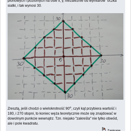
pionowych i poziomych na osie x, y, niezależnie od wymiarów "oczka"
siatki, i tak wynosi 30.
o
Zresztą, jeśli chodzi o wielokrotność 90
, czyli kąt przybiera wartość i
180, i 270 stopni, to koniec węża teoretycznie może się znajdować w
dowolnym punkcie wewnątrz. Tzn. niejako "zakreśla" nie tylko obwód,
ale i pole kwadratu.
Zapisane