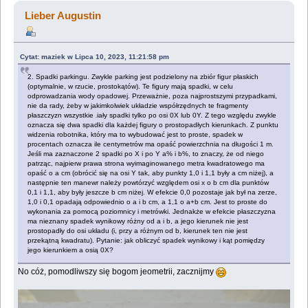
Lieber Augustin
Cytat: maziek w Lipca 10, 2023, 11:21:58 pm
2. Spadki parkingu. Zwykle parking jest podzielony na zbiór figur płaskich
(optymalnie, w rzucie, prostokątów). Te figury mają spadki, w celu
odprowadzania wody opadowej. Przeważnie, poza najprostszymi przypadkami,
nie da rady, żeby w jakimkolwiek układzie współrzędnych te fragmenty
płaszczyzn wszystkie
iały spadki tylko po osi 0X lub 0Y. Z tego względu zwykle
m
oznacza się dwa spadki dla każdej figury o prostopadłych kierunkach. Z punktu
widzenia robotnika, który ma to wybudować jest to proste, spadek w
procentach oznacza ile centymetrów ma opaść powierzchnia na długości 1 m.
Jeśli ma zaznaczone 2 spadki po X i po Y a% i b%, to znaczy, że od niego
patrząc, najpierw prawa strona wyimaginowanego metra kwadratowego ma
opaść o a cm (obrócić się na osi Y tak, aby punkty 1,0 i 1,1 były a cm niżej), a
następnie ten manewr należy powtórzyć względem osi x o b cm dla punktów
0,1 i 1,1, aby były jeszcze b cm niżej. W efekcie 0,0 pozostaje jak był na zerze,
1,0 i 0,1 opadają odpowiednio o a i b cm, a 1,1 o a+b cm. Jest to proste do
wykonania za pomocą poziomnicy i metrówki. Jednakże w efekcie płaszczyzna
ma nieznany spadek wynikowy różny od a i b, a jego kierunek nie jest
prostopadły do osi układu (i, przy a różnym od b, kierunek ten nie jest
przekątną kwadratu). Pytanie: jak obliczyć spadek wynikowy i kąt pomiędzy
jego kierunkiem a osią 0X?
No cóż, pomodliwszy się bogom jeometrii, zacznijmy