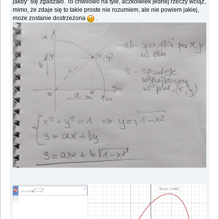
jakby" się zgadzało. To chwilowo na tyle, aczkolwiek jednej rzeczy wciąż,
mimo, że zdaje się to takie proste nie rozumiem, ale nie powiem jakiej,
może zostanie dostrzeżona
.