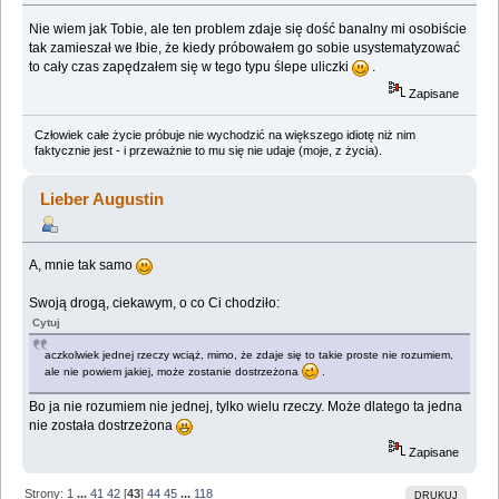
Nie wiem jak Tobie, ale ten problem zdaje się dość banalny mi osobiście
tak zamieszał we łbie, że kiedy próbowałem go sobie usystematyzować
to cały czas zapędzałem się w tego typu ślepe uliczki
.
Zapisane
Człowiek całe życie próbuje nie wychodzić na większego idiotę niż nim
faktycznie jest - i przeważnie to mu się nie udaje (moje, z życia).
Lieber Augustin
A, mnie tak samo
Swoją drogą, ciekawym, o co Ci chodziło:
Cytuj
aczkolwiek jednej rzeczy wciąż, mimo, że zdaje się to takie proste nie rozumiem,
ale nie powiem jakiej, może zostanie dostrzeżona
.
Bo ja nie rozumiem nie jednej, tylko wielu rzeczy. Może dlatego ta jedna
nie została dostrzeżona
Zapisane
Strony:
1
...
41
42
[
43
]
44
45
...
118
DRUKUJ