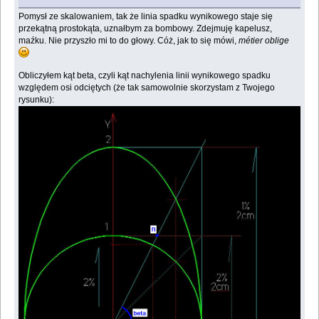
Pomysł ze skalowaniem, tak że linia spadku wynikowego staje się
przekątną prostokąta, uznałbym za bombowy. Zdejmuję kapelusz,
maźku. Nie przyszło mi to do głowy. Cóż, jak to się mówi,
métier oblige
Obliczyłem kąt beta, czyli kąt nachylenia linii wynikowego spadku
względem osi odciętych (że tak samowolnie skorzystam z Twojego
rysunku):