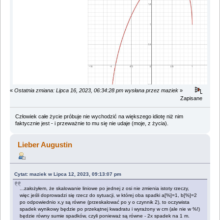
«
Ostatnia zmiana: Lipca 16, 2023, 06:34:28 pm wysłana przez maziek
»
Zapisane
Człowiek całe życie próbuje nie wychodzić na większego idiotę niż nim
faktycznie jest - i przeważnie to mu się nie udaje (moje, z życia).
Lieber Augustin
Cytat: maziek w Lipca 12, 2023, 09:13:07 pm
...założyłem, że skalowanie liniowe po jednej z osi nie zmienia istoty rzeczy,
więc jeśli doprowadzi się rzecz do sytuacji, w której oba spadki a[%]=1, b[%]=2
po odpowiednio x,y są równe (przeskalować po y o czynnik 2), to oczywista
spadek wynikowy będzie po przekątnej kwadratu i wyrażony w cm (ale nie w %!)
będzie równy sumie spadków, czyli ponieważ są równe - 2x spadek na 1 m.