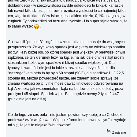
punktu zero - voila. Tak można to ustalić z całkowicie wystarczającą
dokładnością - w rzeczywistości zwykle odległości to kilka-kilkanaście
lub nawet kilkadziesiąt metrów a różnice wysokości to co najmniej kilka
cm, więc ta dokładność w istocie jest całkiem niezła, 0,1% osiąga się w
cuglach. Ty podszedłeś od razu analitycznie - i to super fajnie wyszło, że
to samo wyszło
.
Co kwestii "punktu B" - ogólnie wzorzec dla mnie pasuje do wstępnych
przypuszczeń. Że wynikowy spadek jest większy od większego spadku
po x,y i leży bliżej osi, po której spadek jest większy. W pierwszej chwili
sądziłem, że ten kierunek leży na kącie, na jaki dzielony jest kąt prosty
stosunkiem liczbowym spadków (i bliżej spadku większego). Dla
typowych wartości nie jest to takie strasznie złe przybliżenie - dla
"naszego" kąta beta to by było 60 stopni (90/3), dla spadków 1 i 3 22,5
stopnia itd. Można powiedzieć ujdzie, ale zdałem sobie sprawę, że
zmiana wartości po x i y nie może dawać liniowego odwzorowania na
kąt. A zresztą jak wspomniałem, kąta na budowie nikt nie odłoży, poza
prostym i 45 stopni. Spadek w pkt. B nie będzie równy 2 tylko 2,447
(punkt nie jest na osi y).
Co do tego, że cos beta - nie jestem pewien, czy łapię, o co Ci chodzi -
ponieważ wzór wiąże wartość po x z 'promieniem wodzącym" to wydaje
mi się, że jest to niejako "wbudowane".
Zapisane