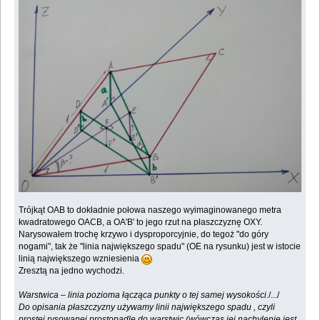
Trójkąt OAB to dokładnie połowa naszego wyimaginowanego metra
kwadratowego OACB, a OA'B' to jego rzut na płaszczyznę OXY.
Narysowałem trochę krzywo i dysproporcyjnie, do tegoż "do góry
nogami", tak że "linia największego spadu" (OE na rysunku) jest w istocie
linią największego wzniesienia
Zresztą na jedno wychodzi.
Warstwica – linia pozioma łącząca punkty o tej samej wysokości.
/.../
Do opisania płaszczyzny używamy linii największego spadu , czyli
prostej rysowanej prostopadle do warstwic (wówczas jej nachylenie jest