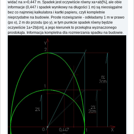
widać na x=0,447 m. Spadek jest oczywiście równy xa+ab[%], ale obie
informacje (0,447 i spadek wynikowy na długości 1 m) są nieosiągalne
bez co najmniej kalkulatora i kartki papieru, czyli kompletnie
nieprzydatne na budowie. Proste rozwiązanie - odkładamy 1 m w prawo
(po x), 2 m do przodu (po y), w tym punkcie spadek równy będzie
oczywiście 1a+2b[cm], a jego kierunek to przekątna wyznaczonego
prostokąta. Informacja kompletna dla rozmierzania spadku na budowie.