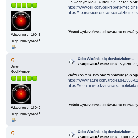
...o ważnym kroku w kierunku leczenia Al
https://www.cell.com/cell-reports-medicin
https://neurosciencenews.com/alzheimer
"Wśród wydarzeń wszechświata nie ma ważnych
Wiadomości: 18049
Jego Induktywność
Odp: Właśnie się dowiedziałem...
Q
«
Odpowiedź #4966 dnia:
Stycznia 27,
Juror
God Member
Znów coś tam ustalono w sprawie (a)biog
https://www.nature.com/articles/s41550-
https://kopalniawiedzy.pl/siarka-molekul
"Wśród wydarzeń wszechświata nie ma ważnych
Wiadomości: 18049
Jego Induktywność
Odp: Właśnie się dowiedziałem...
Q
«
Odpowiedź #4967 dnia:
Lutego 08, 2