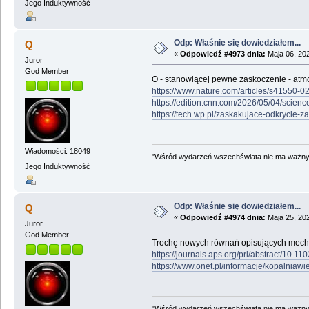
Jego Induktywność
Odp: Właśnie się dowiedziałem...
Q
«
Odpowiedź #4973 dnia:
Maja 06, 202
Juror
God Member
O - stanowiącej pewne zaskoczenie - atm
https://www.nature.com/articles/s41550-
https://edition.cnn.com/2026/05/04/scienc
https://tech.wp.pl/zaskakujace-odkryci
Wiadomości: 18049
"Wśród wydarzeń wszechświata nie ma ważnych
Jego Induktywność
Odp: Właśnie się dowiedziałem...
Q
«
Odpowiedź #4974 dnia:
Maja 25, 202
Juror
God Member
Trochę nowych równań opisujących mechan
https://journals.aps.org/prl/abstract/10.110
https://www.onet.pl/informacje/kopalniaw
"Wśród wydarzeń wszechświata nie ma ważnych