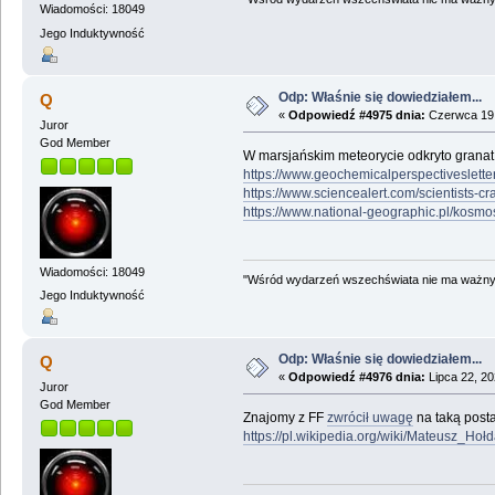
Wiadomości: 18049
Jego Induktywność
Odp: Właśnie się dowiedziałem...
Q
«
Odpowiedź #4975 dnia:
Czerwca 19,
Juror
God Member
W marsjańskim meteorycie odkryto granat (
https://www.geochemicalperspectivesletter
https://www.sciencealert.com/scientists-
https://www.national-geographic.pl/kosmo
Wiadomości: 18049
"Wśród wydarzeń wszechświata nie ma ważnych
Jego Induktywność
Odp: Właśnie się dowiedziałem...
Q
«
Odpowiedź #4976 dnia:
Lipca 22, 20
Juror
God Member
Znajomy z FF
zwrócił uwagę
na taką posta
https://pl.wikipedia.org/wiki/Mateusz_Hoł