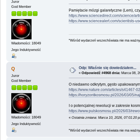
Juror
God Member
Pamiętacie mózgi galaretyczne (Lem), czy
https://www.sciencedirect.com/science/ar
https://www.sciencealert.com/scientists-
"Wśród wydarzeń wszechświata nie ma ważnych
Wiadomości: 18049
Jego Induktywność
Odp: Właśnie się dowiedziałem...
Q
«
Odpowiedź #4968 dnia:
Marca 08, 2
Juror
God Member
O niedawno odkrytym, gęsto upakowanym
https://www.nature.com/articles/s41467-
https://horyzontkosmosu.pl/2026/03/05/na
I o potencjalnej rewolucji w zakresie ko
https://www.pulskosmosu.pl/2026/03/rewo
Wiadomości: 18049
«
Ostatnia zmiana: Marca 10, 2026, 07:01:20 
Jego Induktywność
"Wśród wydarzeń wszechświata nie ma ważnych