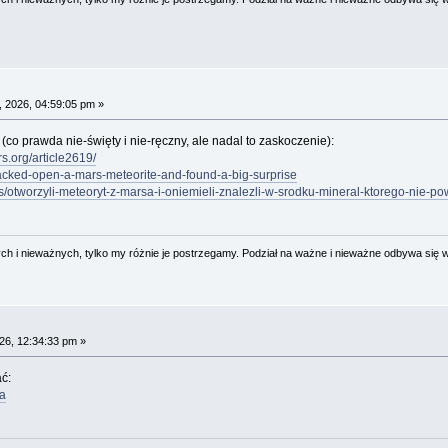
 2026, 04:59:05 pm »
co prawda nie-święty i nie-ręczny, ale nadal to zaskoczenie):
s.org/article2619/
cracked-open-a-mars-meteorite-and-found-a-big-surprise
s/otworzyli-meteoryt-z-marsa-i-oniemieli-znalezli-w-srodku-mineral-ktorego-nie-p
 i nieważnych, tylko my różnie je postrzegamy. Podział na ważne i nieważne odbywa się 
26, 12:34:33 pm »
ć:
da