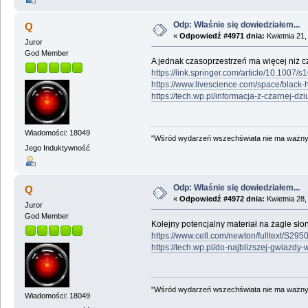
Odp: Właśnie się dowiedziałem...
Q
«
Odpowiedź #4971 dnia:
Kwietnia 21,
Juror
God Member
A jednak czasoprzestrzeń ma więcej niż c
https://link.springer.com/article/10.1007
https://www.livescience.com/space/black-
https://tech.wp.pl/informacja-z-czarnej
Wiadomości: 18049
"Wśród wydarzeń wszechświata nie ma ważnych
Jego Induktywność
Odp: Właśnie się dowiedziałem...
Q
«
Odpowiedź #4972 dnia:
Kwietnia 28,
Juror
God Member
Kolejny potencjalny materiał na żagle sło
https://www.cell.com/newton/fulltext/S29
https://tech.wp.pl/do-najblizszej-gwia
"Wśród wydarzeń wszechświata nie ma ważnych
Wiadomości: 18049