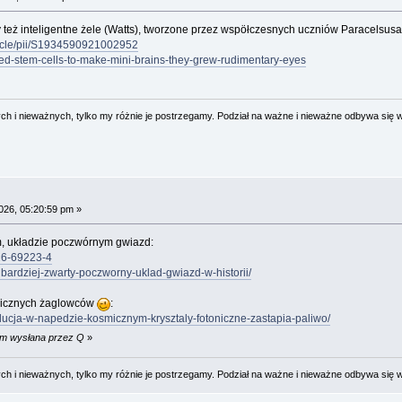
 też inteligentne żele (Watts), tworzone przez wspöłczesnych uczniów Paracelsusa
ticle/pii/S1934590921002952
used-stem-cells-to-make-mini-brains-they-grew-rudimentary-eyes
 i nieważnych, tylko my różnie je postrzegamy. Podział na ważne i nieważne odbywa się 
026, 05:20:59 pm »
, układzie poczwórnym gwiazd:
026-69223-4
jbardziej-zwarty-poczworny-uklad-gwiazd-w-historii/
smicznych żaglowców
:
lucja-w-napedzie-kosmicznym-krysztaly-fotoniczne-zastapia-paliwo/
pm wysłana przez Q
»
 i nieważnych, tylko my różnie je postrzegamy. Podział na ważne i nieważne odbywa się 