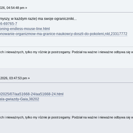
026, 04:54:48 pm »
yszy, w każdym razie) ma swoje ograniczniki...
026-69765-7
oning-endless-mouse-line.html
-klonowanie-organizmow-ma-granice-naukowcy-doszli-do-pokoleni,nId,23317772
 i nieważnych, tylko my różnie je postrzegamy. Podział na ważne i nieważne odbywa się 
 2026, 03:47:53 pm »
tml/2025/07/aa51668-24/aa51668-24.html
-fala-gwiazdy-Gaia,38202
 i nieważnych, tylko my różnie je postrzegamy. Podział na ważne i nieważne odbywa się 