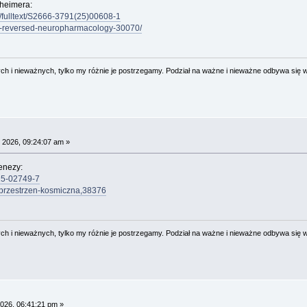
zheimera:
e/fulltext/S2666-3791(25)00608-1
s-reversed-neuropharmacology-30070/
 i nieważnych, tylko my różnie je postrzegamy. Podział na ważne i nieważne odbywa się 
 2026, 09:24:07 am »
enezy:
025-02749-7
a-przestrzen-kosmiczna,38376
 i nieważnych, tylko my różnie je postrzegamy. Podział na ważne i nieważne odbywa się 
026, 06:41:21 pm »