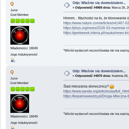
Odp: Właśnie się dowiedziałem...
Q
«
Odpowiedź #4969 dnia:
Marca 26, 2
Juror
God Member
Hmmm... Wychodzi na to, że klonowanie (m
https://www.nature.com/articles/s41467-
https://phys.org/news/2026-03-mammal-cl
https://geekweek.interia.pl/nauka/news
Wiadomości: 18049
"Wśród wydarzeń wszechświata nie ma ważnych
Jego Induktywność
Odp: Właśnie się dowiedziałem...
Q
«
Odpowiedź #4970 dnia:
Kwietnia 06,
Juror
God Member
Ślad mieszania słonecznicy?
https://www.aanda.org/articles/aa/full_h
https://kopalniawiedzy.pl/Droga-Mleczna
"Wśród wydarzeń wszechświata nie ma ważnych
Wiadomości: 18049
Jego Induktywność