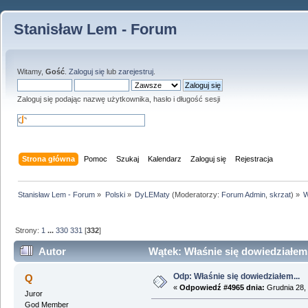
Stanisław Lem - Forum
Witamy,
Gość
.
Zaloguj się
lub
zarejestruj
.
Zaloguj się podając nazwę użytkownika, hasło i długość sesji
Strona główna
Pomoc
Szukaj
Kalendarz
Zaloguj się
Rejestracja
Stanisław Lem - Forum
»
Polski
»
DyLEMaty
(Moderatorzy:
Forum Admin
,
skrzat
) »
W
Strony:
1
...
330
331
[
332
]
Autor
Wątek: Właśnie się dowiedziałem.
Odp: Właśnie się dowiedziałem...
Q
«
Odpowiedź #4965 dnia:
Grudnia 28, 
Juror
God Member