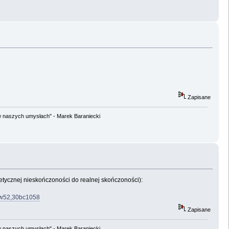
Zapisane
w naszych umysłach" - Marek Baraniecki
tycznej nieskończoności do realnej skończoności):
llw52,30bc1058
Zapisane
w naszych umysłach" - Marek Baraniecki