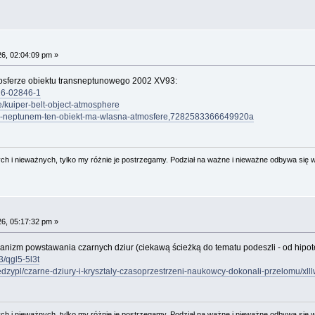
6, 02:04:09 pm »
osferze obiektu transneptunowego 2002 XV93:
026-02846-1
e/kuiper-belt-object-atmosphere
e-za-neptunem-ten-obiekt-ma-wlasna-atmosfere,7282583366649920a
 i nieważnych, tylko my różnie je postrzegamy. Podział na ważne i nieważne odbywa się 
6, 05:17:32 pm »
izm powstawania czarnych dziur (ciekawą ścieżką do tematu podeszli - od hipote
3/qgl5-5l3t
iedzypl/czarne-dziury-i-krysztaly-czasoprzestrzeni-naukowcy-dokonali-przelomu/xl
 i nieważnych, tylko my różnie je postrzegamy. Podział na ważne i nieważne odbywa się 