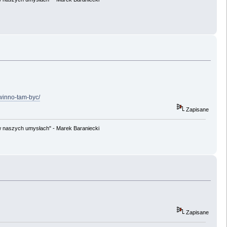
owinno-tam-byc/
Zapisane
w naszych umysłach" - Marek Baraniecki
Zapisane