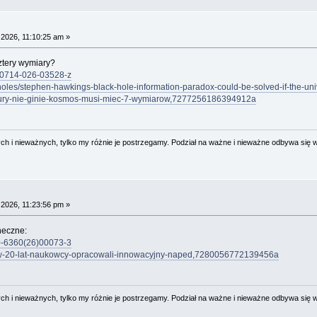
 2026, 11:10:25 am »
ztery wymiary?
/s10714-026-03528-z
holes/stephen-hawkings-black-hole-information-paradox-could-be-solved-if-the-un
-dziury-nie-ginie-kosmos-musi-miec-7-wymiarow,7277256186394912a
 i nieważnych, tylko my różnie je postrzegamy. Podział na ważne i nieważne odbywa się 
 2026, 11:23:56 pm »
neczne:
50-6360(26)00073-3
zdy-w-20-lat-naukowcy-opracowali-innowacyjny-naped,7280056772139456a
 i nieważnych, tylko my różnie je postrzegamy. Podział na ważne i nieważne odbywa się 