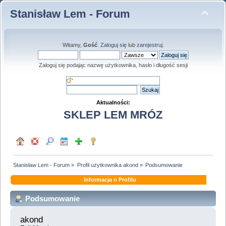
Stanisław Lem - Forum
Witamy,
Gość
.
Zaloguj się
lub
zarejestruj
.
Zaloguj się podając nazwę użytkownika, hasło i długość sesji
Aktualności:
SKLEP LEM MRÓZ
Stanisław Lem - Forum
»
Profil użytkownika akond
»
Podsumowanie
Informacja o Profilu
Podsumowanie
akond 