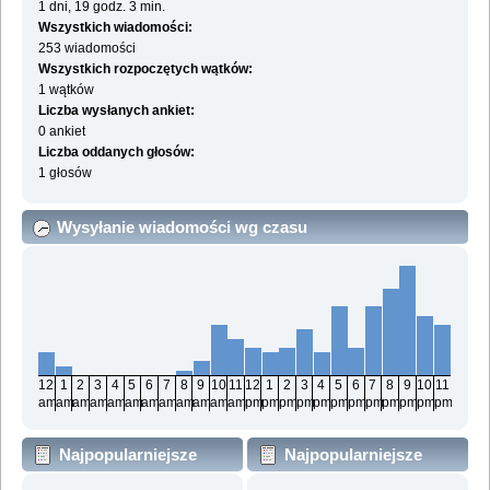
1 dni, 19 godz. 3 min.
Wszystkich wiadomości:
253 wiadomości
Wszystkich rozpoczętych wątków:
1 wątków
Liczba wysłanych ankiet:
0 ankiet
Liczba oddanych głosów:
1 głosów
Wysyłanie wiadomości wg czasu
12
1
2
3
4
5
6
7
8
9
10
11
12
1
2
3
4
5
6
7
8
9
10
11
am
am
am
am
am
am
am
am
am
am
am
am
pm
pm
pm
pm
pm
pm
pm
pm
pm
pm
pm
pm
Najpopularniejsze
Najpopularniejsze
działy wg wiadomości
działy wg aktywności