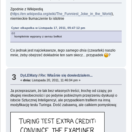
Zgodnie z Wikipedią
(
https://en.wikipedia.org/wiki/The_Funniest_Joke_in_the_World
),
niemieckie tłumaczenie to istotnie
Cytat: olkapolka w Listopada 17, 2011, 05:47:12 pm
kompletnie wyprany z sensu bełkot
Co jednak jest najciekawsze,
tego samego dnia
(czwartek) naszło
mnie, żeby obejrzeć dokładnie ten sam skecz... przypadek
?
3
DyLEMaty
/
Re: Właśnie się dowiedziałem...
«
dnia:
Listopada 20, 2011, 11:46:04 pm »
Ja przepraszam, że tak bez własnych treści, trochę od czapy, po
długiej nieobecności i po jedynie pobieżnym przejrzeniu dyskusji o
istocie Sztucznej Inteligencyi, ale przypadkiem trafiłem na inną
modyfikację testu Turinga. Dość zabawną, ale całkiem pomysłową: