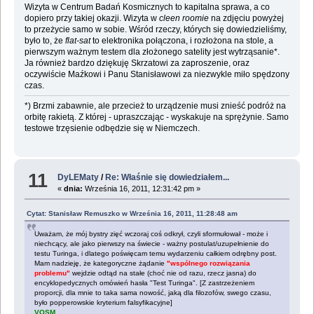
Wizyta w Centrum Badań Kosmicznych to kapitalna sprawa, a co
dopiero przy takiej okazji. Wizyta w
cleen roomie
na zdjęciu powyżej
to przeżycie samo w sobie. Wśród rzeczy, których się dowiedzieliśmy,
było to, że
flat-sat
to elektronika połączona, i rozłożona na stole, a
pierwszym ważnym testem dla złożonego satelity jest wytrząsanie*.
Ja również bardzo dziękuję Skrzatowi za zaproszenie, oraz
oczywiście Maźkowi i Panu Stanisławowi za niezwykle miło spędzony
czas.
*) Brzmi zabawnie, ale przecież to urządzenie musi znieść podróż na
orbitę rakietą. Z której - upraszczając - wyskakuje na sprężynie. Samo
testowe trzęsienie odbędzie się w Niemczech.
11
DyLEMaty
/
Re: Właśnie się dowiedziałem...
«
dnia:
Września 16, 2011, 12:31:42 pm »
Cytat: Stanisław Remuszko w Września 16, 2011, 11:28:48 am
Uważam, że mój bystry zięć wczoraj coś odkrył, czyli sformułował - może i
niechcący, ale jako pierwszy na świecie - ważny postulat/uzupełnienie do
testu Turinga, i dlatego poświęcam temu wydarzeniu całkiem odrębny post.
Mam nadzieję, że kategoryczne żądanie
"wspólnego rozwiązania
problemu"
wejdzie odtąd na stałe (choć nie od razu, rzecz jasna) do
encyklopedycznych omówień hasła "Test Turinga". [Z zastrzeżeniem
proporcji, dla mnie to taka sama nowość, jaką dla filozofów, swego czasu,
było popperowskie kryterium falsyfikacyjne]
VOSM