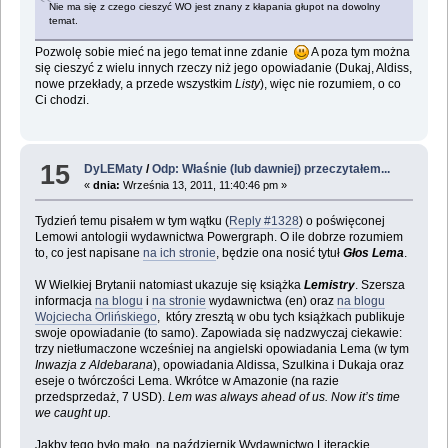
Nie ma się z czego cieszyć WO jest znany z kłapania głupot na dowolny
temat.
Pozwolę sobie mieć na jego temat inne zdanie
A poza tym można
się cieszyć z wielu innych rzeczy niż jego opowiadanie (Dukaj, Aldiss,
nowe przekłady, a przede wszystkim
Listy
), więc nie rozumiem, o co
Ci chodzi.
15
DyLEMaty
/
Odp: Właśnie (lub dawniej) przeczytałem...
«
dnia:
Września 13, 2011, 11:40:46 pm »
Tydzień temu pisałem w tym wątku (
Reply #1328
) o poświęconej
Lemowi antologii wydawnictwa Powergraph. O ile dobrze rozumiem
to, co jest napisane
na ich stronie
, będzie ona nosić tytuł
Głos Lema
.
W Wielkiej Brytanii natomiast ukazuje się książka
Lemistry
. Szersza
informacja
na blogu
i
na stronie
wydawnictwa (en) oraz
na blogu
Wojciecha Orlińskiego
, który zresztą w obu tych książkach publikuje
swoje opowiadanie (to samo). Zapowiada się nadzwyczaj ciekawie:
trzy nietłumaczone wcześniej na angielski opowiadania Lema (w tym
Inwazja z Aldebarana
), opowiadania Aldissa, Szulkina i Dukaja oraz
eseje o twórczości Lema. Wkrótce w Amazonie (na razie
przedsprzedaż, 7 USD).
Lem was always ahead of us. Now it’s time
we caught up.
Jakby tego było mało, na październik Wydawnictwo Literackie