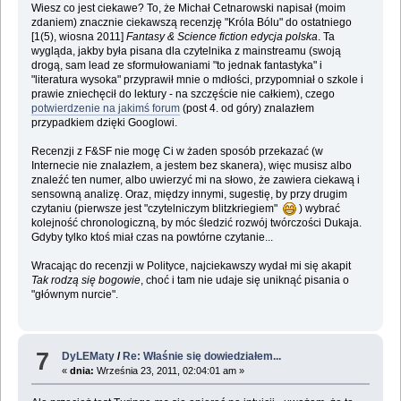
Wiesz co jest ciekawe? To, że Michał Cetnarowski napisał (moim
zdaniem) znacznie ciekawszą recenzję "Króla Bólu" do ostatniego
[1(5), wiosna 2011]
Fantasy & Science fiction edycja polska
. Ta
wygląda, jakby była pisana dla czytelnika z mainstreamu (swoją
drogą, sam lead ze sformułowaniami "to jednak fantastyka" i
"literatura wysoka" przyprawił mnie o mdłości, przypomniał o szkole i
prawie zniechęcił do lektury - na szczęście nie całkiem), czego
potwierdzenie na jakimś forum
(post 4. od góry) znalazłem
przypadkiem dzięki Googlowi.
Recenzji z F&SF nie mogę Ci w żaden sposób przekazać (w
Internecie nie znalazłem, a jestem bez skanera), więc musisz albo
znaleźć ten numer, albo uwierzyć mi na słowo, że zawiera ciekawą i
sensowną analizę. Oraz, między innymi, sugestię, by przy drugim
czytaniu (pierwsze jest "czytelniczym blitzkriegiem"
) wybrać
kolejność chronologiczną, by móc śledzić rozwój twórczości Dukaja.
Gdyby tylko ktoś miał czas na powtórne czytanie...
Wracając do recenzji w Polityce, najciekawszy wydał mi się akapit
Tak rodzą się bogowie
, choć i tam nie udaje się uniknąć pisania o
"głównym nurcie".
7
DyLEMaty
/
Re: Właśnie się dowiedziałem...
«
dnia:
Września 23, 2011, 02:04:01 am »