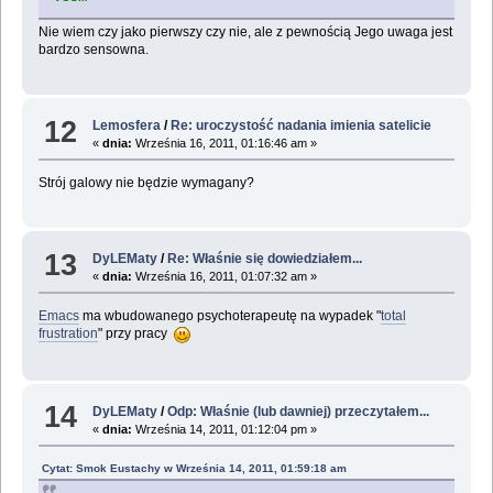
Nie wiem czy jako pierwszy czy nie, ale z pewnością Jego uwaga jest
bardzo sensowna.
12
Lemosfera
/
Re: uroczystość nadania imienia satelicie
«
dnia:
Września 16, 2011, 01:16:46 am »
Strój galowy nie będzie wymagany?
13
DyLEMaty
/
Re: Właśnie się dowiedziałem...
«
dnia:
Września 16, 2011, 01:07:32 am »
Emacs
ma wbudowanego psychoterapeutę na wypadek "
total
frustration
" przy pracy
14
DyLEMaty
/
Odp: Właśnie (lub dawniej) przeczytałem...
«
dnia:
Września 14, 2011, 01:12:04 pm »
Cytat: Smok Eustachy w Września 14, 2011, 01:59:18 am