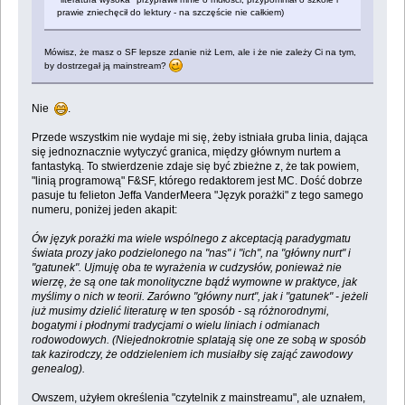
prawie zniechęcił do lektury - na szczęście nie całkiem)
Mówisz, że masz o SF lepsze zdanie niż Lem, ale i że nie zależy Ci na tym,
by dostrzegał ją mainstream?
Nie
.
Przede wszystkim nie wydaje mi się, żeby istniała gruba linia, dająca
się jednoznacznie wytyczyć granica, między głównym nurtem a
fantastyką. To stwierdzenie zdaje się być zbieżne z, że tak powiem,
"linią programową" F&SF, którego redaktorem jest MC. Dość dobrze
pasuje tu felieton Jeffa VanderMeera "Język porażki" z tego samego
numeru, poniżej jeden akapit:
Ów język porażki ma wiele wspólnego z akceptacją paradygmatu
świata prozy jako podzielonego na "nas" i "ich", na "główny nurt" i
"gatunek". Ujmuję oba te wyrażenia w cudzysłów, ponieważ nie
wierzę, że są one tak monolityczne bądź wymowne w praktyce, jak
myślimy o nich w teorii. Zarówno "główny nurt", jak i "gatunek" - jeżeli
już musimy dzielić literaturę w ten sposób - są różnorodnymi,
bogatymi i płodnymi tradycjami o wielu liniach i odmianach
rodowodowych. (Niejednokrotnie splatają się one ze sobą w sposób
tak kazirodczy, że oddzieleniem ich musiałby się zająć zawodowy
genealog).
Owszem, użyłem określenia "czytelnik z mainstreamu", ale uznałem,