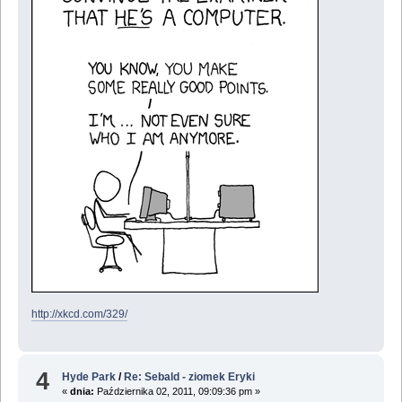
http://xkcd.com/329/
4
Hyde Park
/
Re: Sebald - ziomek Eryki
«
dnia:
Października 02, 2011, 09:09:36 pm »