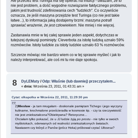
Ale przecież test Turinga
ma
się opierać na intuicji - uważam, że to
nie jest problem, a dość wygodne rozwiązanie faktycznego problemu,
jakim jest trudność zdefiniowania cech "ludzkich". Co oczywiście
oznacza, że jeśli maszyna przejdzie test Turinga (co nie jest takie
łatwe...), to informacja jaką dostajemy brzmi:
maszyna potrafi
sprawiać wrażenie, że jest człowiekiem
. Nie mniej i nie więcej.
Zastanawia mnie w tej całej sprawie jeden aspekt, dotychczas w
tutejszej dyskusji pominięty. Cleverbota za istotę ludzką uznało 59%
rozmówców. Istoty ludzkie za istoty ludzkie uznało 63 % rozmówców.
Szczerze mówiąc nie bardzo wiem co w tej sprawie myśleć i jak to
należy interpretować, ale coś mi tu nie daje spokoju.
8
DyLEMaty
/
Odp: Właśnie (lub dawniej) przeczytałem...
«
dnia:
Września 23, 2011, 01:43:31 am »
Cytat: olkapolka w Września 22, 2011, 11:29:30 pm
2)
Miesław
- ja tam mrugałam - doskonale pamiętam Tichego i jego wyczyny
kulinarne, krochmalone prześcieradła w kosmosie itp. - czy ta rzeczywistość
nie jest zniekształcona?Obiektywna? Retoryczne...
Chciałam tylko pokazać, że u JJ ludzie żyją
po prostu
- nie tylko w swoich
myślotokach, oderwanych od realności zniekształconych światach.
Nawiasem czy któryś z Panów (prócz Hoka) próbował czytać
Ulissesa
?