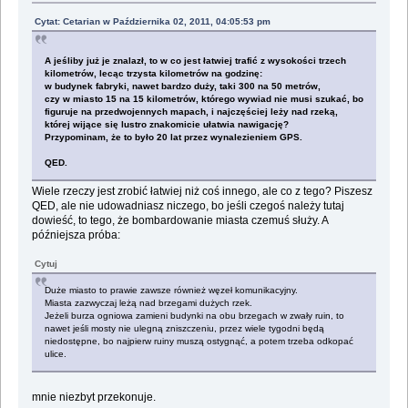
Cytat: Cetarian w Października 02, 2011, 04:05:53 pm
A jeśliby już je znalazł, to w co jest łatwiej trafić z wysokości trzech
kilometrów, lecąc trzysta kilometrów na godzinę:
w budynek fabryki, nawet bardzo duży, taki 300 na 50 metrów,
czy w miasto 15 na 15 kilometrów, którego wywiad nie musi szukać, bo
figuruje na przedwojennych mapach, i najczęściej leży nad rzeką,
której wijące się lustro znakomicie ułatwia nawigację?
Przypominam, że to było 20 lat przez wynalezieniem GPS.
QED.
Wiele rzeczy jest zrobić łatwiej niż coś innego, ale co z tego? Piszesz
QED, ale nie udowadniasz niczego, bo jeśli czegoś należy tutaj
dowieść, to tego, że bombardowanie miasta czemuś służy. A
późniejsza próba:
Cytuj
Duże miasto to prawie zawsze również węzeł komunikacyjny.
Miasta zazwyczaj leżą nad brzegami dużych rzek.
Jeżeli burza ogniowa zamieni budynki na obu brzegach w zwały ruin, to
nawet jeśli mosty nie ulegną zniszczeniu, przez wiele tygodni będą
niedostępne, bo najpierw ruiny muszą ostygnąć, a potem trzeba odkopać
ulice.
mnie niezbyt przekonuje.