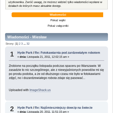
użytkownika. Zwróć uwagę, że możesz widzieć tylko wiadomości wysłane w
działach do których masz aktualnie dostęp.
Wiadomości
Pokaż wątki
Pokaż załączniki
Wiadomości - Miesław
Strony: [
1
]
2
3
...
32
1
Hyde Park
/
Re: Fotokawiarnia pod zardzewiałym robotem
«
dnia:
Listopada 21, 2011, 12:02:15 am »
Zrobione na początku listopada podczas spaceru po Warszawie. W
zasadzie to nic szczególnego, ale z niewyjaśnionych powodów mi się
po prostu podoba, a że od dłuższego czasu nie było w fotokawiarni
zdjęć, no i do
zardzewiałego robota
zdaje się pasować...
Uploaded with
ImageShack.us
2
Hyde Park
/
Re: Najśmieszniejszy dowcip na świecie
«
dnia:
Listopada 20, 2011, 11:51:15 pm »