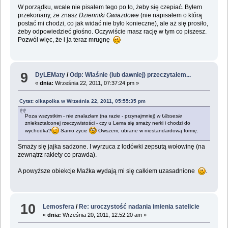
W porządku, wcale nie pisałem tego po to, żeby się czepiać. Byłem
przekonany, że znasz
Dzienniki Gwiazdowe
(nie napisałem o którą
postać mi chodzi, co jak widać nie było konieczne), ale aż się prosiło,
żeby odpowiedzieć głośno. Oczywiście masz rację w tym co piszesz.
Pozwól więc, że i ja teraz mrugnę
9
DyLEMaty
/
Odp: Właśnie (lub dawniej) przeczytałem...
«
dnia:
Września 22, 2011, 07:37:24 pm »
Cytat: olkapolka w Września 22, 2011, 05:55:35 pm
Poza wszystkim - nie znalazłam (na razie - przynajmniej) w
Ulissesie
zniekształconej rzeczywistości - czy u Lema się smaży nerki i chodzi do
wychodka?
Samo życie
Owszem, ubrane w niestandardową formę.
Smaży się jajka sadzone. I wyrzuca z lodówki zepsutą wołowinę (na
zewnątrz rakiety co prawda).
A powyższe obiekcje Maźka wydają mi się całkiem uzasadnione
.
10
Lemosfera
/
Re: uroczystość nadania imienia satelicie
«
dnia:
Września 20, 2011, 12:52:20 am »