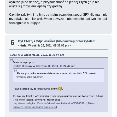
wybitne (albo denne), a przynależność do jednej z tych grup nie
wiąże się z byciem lepszą czy gorszą.
Czy nie zależy mi na tym, by mainstream dostrzegał SF? Nie mam nic
przeciwko, ale - jak wyłożyłem powyżej - ubolewanie nad tym nie jest
szczególnie budujące.
6
DyLEMaty
/
Odp: Właśnie (lub dawniej) przeczytałem...
«
dnia:
Września 25, 2011, 09:37:03 pm »
Cytat: Q w Września 25, 2011, 11:38:04 am
Jeszcze a'propos:
Cytat: Miesław w Czerwca 10, 2011, 11:22:49 pm
Ale na początku zastanawiałem się, czemu akurat
Król Bólu
został
wybrany jako tytułowy.
Pewnie przez to, że efektownie brzmi
.
TU kolejny tekst o w/w zbiorku (z szerszym rzutem oka na twórczość Dukaja
(i nie tylko: Egan, Simmons, Hollenbecq):
http://www.polityka.pl/kultura/aktualnoscikulturalne/1516548,1,20-lat-z-
dukajem--proba-podsumowania.read