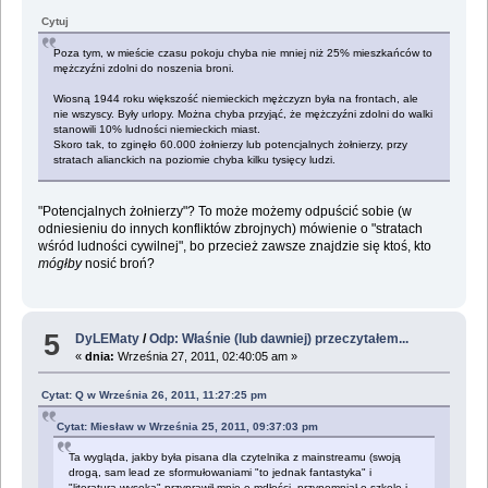
Cytuj
Poza tym, w mieście czasu pokoju chyba nie mniej niż 25% mieszkańców to
mężczyźni zdolni do noszenia broni.
Wiosną 1944 roku większość niemieckich mężczyzn była na frontach, ale
nie wszyscy. Były urlopy. Można chyba przyjąć, że mężczyźni zdolni do walki
stanowili 10% ludności niemieckich miast.
Skoro tak, to zginęło 60.000 żołnierzy lub potencjalnych żołnierzy, przy
stratach alianckich na poziomie chyba kilku tysięcy ludzi.
"Potencjalnych żołnierzy"? To może możemy odpuścić sobie (w
odniesieniu do innych konfliktów zbrojnych) mówienie o "stratach
wśród ludności cywilnej", bo przecież zawsze znajdzie się ktoś, kto
mógłby
nosić broń?
5
DyLEMaty
/
Odp: Właśnie (lub dawniej) przeczytałem...
«
dnia:
Września 27, 2011, 02:40:05 am »
Cytat: Q w Września 26, 2011, 11:27:25 pm
Cytat: Miesław w Września 25, 2011, 09:37:03 pm
Ta wygląda, jakby była pisana dla czytelnika z mainstreamu (swoją
drogą, sam lead ze sformułowaniami "to jednak fantastyka" i
"literatura wysoka" przyprawił mnie o mdłości, przypomniał o szkole i