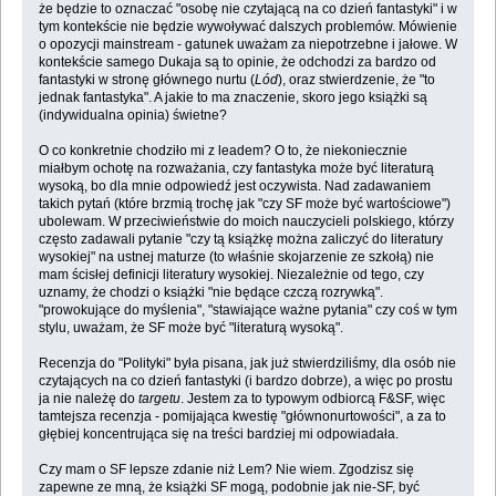
że będzie to oznaczać "osobę nie czytającą na co dzień fantastyki" i w
tym kontekście nie będzie wywoływać dalszych problemów. Mówienie
o opozycji mainstream - gatunek uważam za niepotrzebne i jałowe. W
kontekście samego Dukaja są to opinie, że odchodzi za bardzo od
fantastyki w stronę głównego nurtu (
Lód
), oraz stwierdzenie, że "to
jednak fantastyka". A jakie to ma znaczenie, skoro jego książki są
(indywidualna opinia) świetne?
O co konkretnie chodziło mi z leadem? O to, że niekoniecznie
miałbym ochotę na rozważania, czy fantastyka może być literaturą
wysoką, bo dla mnie odpowiedź jest oczywista. Nad zadawaniem
takich pytań (które brzmią trochę jak "czy SF może być wartościowe")
ubolewam. W przeciwieństwie do moich nauczycieli polskiego, którzy
często zadawali pytanie "czy tą książkę można zaliczyć do literatury
wysokiej" na ustnej maturze (to właśnie skojarzenie ze szkołą) nie
mam ścisłej definicji literatury wysokiej. Niezależnie od tego, czy
uznamy, że chodzi o książki "nie będące czczą rozrywką".
"prowokujące do myślenia", "stawiające ważne pytania" czy coś w tym
stylu, uważam, że SF może być "literaturą wysoką".
Recenzja do "Polityki" była pisana, jak już stwierdziliśmy, dla osób nie
czytających na co dzień fantastyki (i bardzo dobrze), a więc po prostu
ja nie należę do
targetu
. Jestem za to typowym odbiorcą F&SF, więc
tamtejsza recenzja - pomijająca kwestię "głównonurtowości", a za to
głębiej koncentrująca się na treści bardziej mi odpowiadała.
Czy mam o SF lepsze zdanie niż Lem? Nie wiem. Zgodzisz się
zapewne ze mną, że książki SF mogą, podobnie jak nie-SF, być