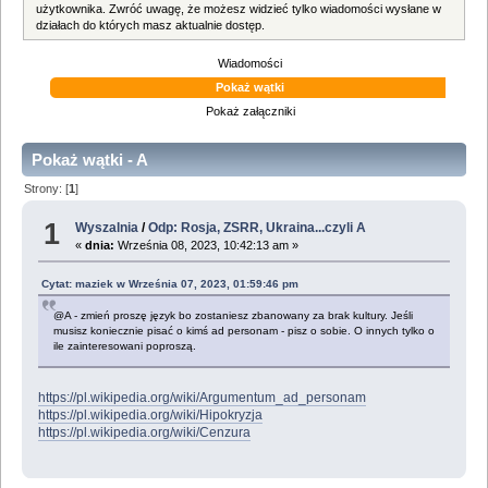
użytkownika. Zwróć uwagę, że możesz widzieć tylko wiadomości wysłane w
działach do których masz aktualnie dostęp.
Wiadomości
Pokaż wątki
Pokaż załączniki
Pokaż wątki - A
Strony: [
1
]
1
Wyszalnia
/
Odp: Rosja, ZSRR, Ukraina...czyli A
«
dnia:
Września 08, 2023, 10:42:13 am »
Cytat: maziek w Września 07, 2023, 01:59:46 pm
@A - zmień proszę język bo zostaniesz zbanowany za brak kultury. Jeśli
musisz koniecznie pisać o kimś ad personam - pisz o sobie. O innych tylko o
ile zainteresowani poproszą.
https://pl.wikipedia.org/wiki/Argumentum_ad_personam
https://pl.wikipedia.org/wiki/Hipokryzja
https://pl.wikipedia.org/wiki/Cenzura