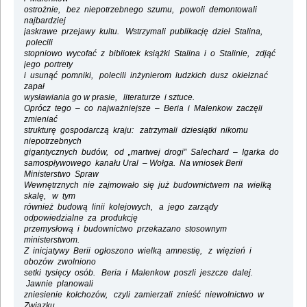
ostrożnie, bez niepotrzebnego szumu, powoli demontowali
najbardziej
jaskrawe przejawy kultu. Wstrzymali publikację dzieł Stalina,
polecili
stopniowo wycofać z bibliotek książki Stalina i o Stalinie, zdjąć
jego portrety
i usunąć pomniki, polecili inżynierom ludzkich dusz okiełznać
zapał
wysławiania go w prasie, literaturze i sztuce.
Oprócz tego – co najważniejsze – Beria i Malenkow zaczęli
zmieniać
strukturę gospodarczą kraju: zatrzymali dziesiątki nikomu
niepotrzebnych
gigantycznych budów, od „martwej drogi” Salechard – Igarka do
samospływowego kanału Ural – Wołga. Na wniosek Berii
Ministerstwo Spraw
Wewnętrznych nie zajmowało się już budownictwem na wielką
skalę, w tym
również budową linii kolejowych, a jego zarządy
odpowiedzialne za produkcję
przemysłową i budownictwo przekazano stosownym
ministerstwom.
Z inicjatywy Berii ogłoszono wielką amnestię, z więzień i
obozów zwolniono
setki tysięcy osób. Beria i Malenkow poszli jeszcze dalej.
Jawnie planowali
zniesienie kołchozów, czyli zamierzali znieść niewolnictwo w
Związku