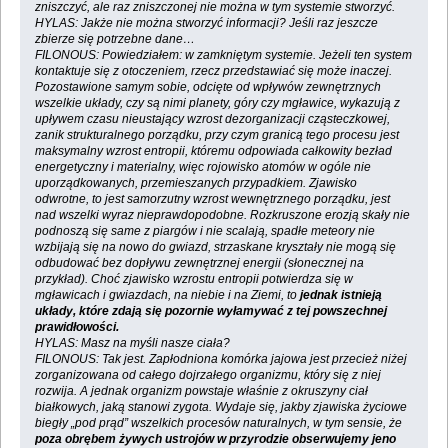
zniszczyć, ale raz zniszczonej nie można w tym systemie stworzyć.
HYLAS: Jakże nie można stworzyć informacji? Jeśli raz jeszcze
zbierze się potrzebne dane…
FILONOUS: Powiedziałem: w zamkniętym systemie. Jeżeli ten system
kontaktuje się z otoczeniem, rzecz przedstawiać się może inaczej.
Pozostawione samym sobie, odcięte od wpływów zewnętrznych
wszelkie układy, czy są nimi planety, góry czy mgławice, wykazują z
upływem czasu nieustający wzrost dezorganizacji cząsteczkowej,
zanik strukturalnego porządku, przy czym granicą tego procesu jest
maksymalny wzrost entropii, któremu odpowiada całkowity bezład
energetyczny i materialny, więc rojowisko atomów w ogóle nie
uporządkowanych, przemieszanych przypadkiem. Zjawisko
odwrotne, to jest samorzutny wzrost wewnętrznego porządku, jest
nad wszelki wyraz nieprawdopodobne. Rozkruszone erozją skały nie
podnoszą się same z piargów i nie scalają, spadłe meteory nie
wzbijają się na nowo do gwiazd, strzaskane kryształy nie mogą się
odbudować bez dopływu zewnętrznej energii (słonecznej na
przykład). Choć zjawisko wzrostu entropii potwierdza się w
mgławicach i gwiazdach, na niebie i na Ziemi, to
jednak istnieją
układy, które zdają się pozornie wyłamywać z tej powszechnej
prawidłowości.
HYLAS: Masz na myśli nasze ciała?
FILONOUS: Tak jest. Zapłodniona komórka jajowa jest przecież niżej
zorganizowana od całego dojrzałego organizmu, który się z niej
rozwija. A jednak organizm powstaje właśnie z okruszyny ciał
białkowych, jaką stanowi zygota. Wydaje się, jakby zjawiska życiowe
biegły „pod prąd” wszelkich procesów naturalnych, w tym sensie, że
poza obrębem żywych ustrojów w przyrodzie obserwujemy jeno