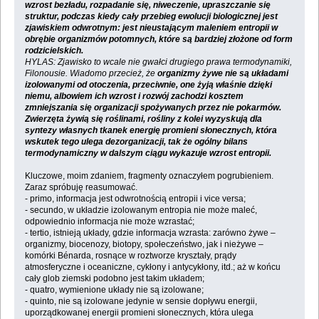
wzrost bezładu, rozpadanie się, niweczenie, upraszczanie się
struktur, podczas kiedy cały przebieg ewolucji biologicznej jest
zjawiskiem odwrotnym: jest nieustającym maleniem entropii w
obrębie organizmów potomnych, które są bardziej złożone od form
rodzicielskich.
HYLAS: Zjawisko to wcale nie gwałci drugiego prawa termodynamiki,
Filonousie. Wiadomo przecież, że
organizmy żywe nie są układami
izolowanymi od otoczenia, przeciwnie, one żyją właśnie dzięki
niemu, albowiem ich wzrost i rozwój zachodzi kosztem
zmniejszania się organizacji spożywanych przez nie pokarmów.
Zwierzęta żywią się roślinami, rośliny z kolei wyzyskują dla
syntezy własnych tkanek energię promieni słonecznych, która
wskutek tego ulega dezorganizacji, tak że ogólny bilans
termodynamiczny w dalszym ciągu wykazuje wzrost entropii.
Kluczowe, moim zdaniem, fragmenty oznaczyłem pogrubieniem.
Zaraz spróbuję reasumować.
- primo, informacja jest odwrotnością entropii i vice versa;
- secundo, w układzie izolowanym entropia nie może maleć,
odpowiednio informacja nie może wzrastać;
- tertio, istnieją układy, gdzie informacja wzrasta: zarówno żywe –
organizmy, biocenozy, biotopy, społeczeństwo, jak i nieżywe –
komórki Bénarda, rosnące w roztworze kryształy, prądy
atmosferyczne i oceaniczne, cykłony i antycykłony, itd.; aż w końcu
cały glob ziemski podobno jest takim układem;
- quatro, wymienione układy nie są izolowane;
- quinto, nie są izolowane jedynie w sensie dopływu energii,
uporządkowanej energii promieni słonecznych, która ulega