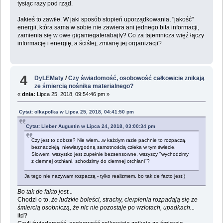
tysiąc razy pod rząd.
Jakieś to zawiłe. W jaki sposób stopień uporządkowania, "jakość"
energii, która sama w sobie nie zawiera ani jednego bita informacji,
zamienia się w owe gigamegaterabajty? Co za tajemnicza więź łączy
informację i energię, a ściślej, zmianę jej organizacji?
4
DyLEMaty
/
Czy świadomość, osobowość całkowicie znikają
ze śmiercią nośnika materialnego?
«
dnia:
Lipca 25, 2018, 09:54:46 pm »
Cytat: olkapolka w Lipca 25, 2018, 04:41:50 pm
Cytat: Lieber Augustin w Lipca 24, 2018, 03:00:34 pm
Czy jest to dobrze? Nie wiem...w każdym razie pachnie to rozpaczą,
beznadzieją, niewiarygodną samotnością człeka w tym świecie.
Słowem, wszystko jest zupełnie bezsensowne, wszyscy "wychodzimy
z ciemnej otchłani, schodzimy do ciemnej otchłani"?
Ja tego nie nazywam rozpaczą - tylko realizmem, bo tak de facto jest;)
Bo tak de fakto jest...
Chodzi o to,
że ludzkie boleści, strachy, cierpienia rozpadają się ze
śmiercią osobniczą, że nic nie pozostaje po wzlotach, upadkach...
itd?