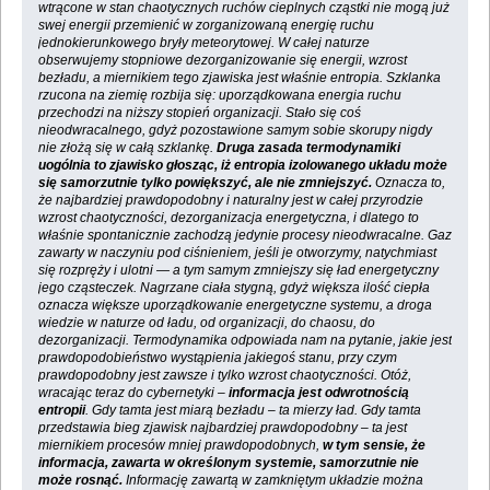
wtrącone w stan chaotycznych ruchów cieplnych cząstki nie mogą już
swej energii przemienić w zorganizowaną energię ruchu
jednokierunkowego bryły meteorytowej. W całej naturze
obserwujemy stopniowe dezorganizowanie się energii, wzrost
bezładu, a miernikiem tego zjawiska jest właśnie entropia. Szklanka
rzucona na ziemię rozbija się: uporządkowana energia ruchu
przechodzi na niższy stopień organizacji. Stało się coś
nieodwracalnego, gdyż pozostawione samym sobie skorupy nigdy
nie złożą się w całą szklankę.
Druga zasada termodynamiki
uogólnia to zjawisko głosząc, iż entropia izolowanego układu może
się samorzutnie tylko powiększyć, ale nie zmniejszyć.
Oznacza to,
że najbardziej prawdopodobny i naturalny jest w całej przyrodzie
wzrost chaotyczności, dezorganizacja energetyczna, i dlatego to
właśnie spontanicznie zachodzą jedynie procesy nieodwracalne. Gaz
zawarty w naczyniu pod ciśnieniem, jeśli je otworzymy, natychmiast
się rozpręży i ulotni — a tym samym zmniejszy się ład energetyczny
jego cząsteczek. Nagrzane ciała stygną, gdyż większa ilość ciepła
oznacza większe uporządkowanie energetyczne systemu, a droga
wiedzie w naturze od ładu, od organizacji, do chaosu, do
dezorganizacji. Termodynamika odpowiada nam na pytanie, jakie jest
prawdopodobieństwo wystąpienia jakiegoś stanu, przy czym
prawdopodobny jest zawsze i tylko wzrost chaotyczności. Otóż,
wracając teraz do cybernetyki –
informacja jest odwrotnością
entropii
. Gdy tamta jest miarą bezładu – ta mierzy ład. Gdy tamta
przedstawia bieg zjawisk najbardziej prawdopodobny – ta jest
miernikiem procesów mniej prawdopodobnych,
w tym sensie, że
informacja, zawarta w określonym systemie, samorzutnie nie
może rosnąć.
Informację zawartą w zamkniętym układzie można