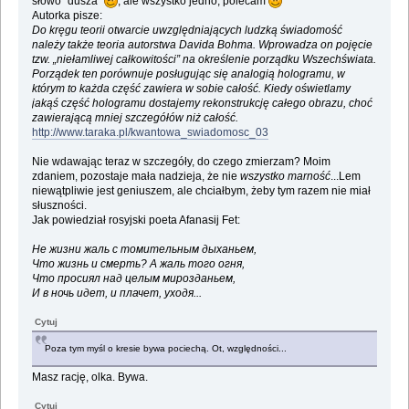
słowo "dusza"
, ale wszystko jedno, polecam
Autorka pisze:
Do kręgu teorii otwarcie uwzględniających ludzką świadomość
należy także teoria autorstwa Davida Bohma. Wprowadza on pojęcie
tzw. „niełamliwej całkowitości” na określenie porządku Wszechświata.
Porządek ten porównuje posługując się analogią hologramu, w
którym to każda część zawiera w sobie całość. Kiedy oświetlamy
jakąś część hologramu dostajemy rekonstrukcję całego obrazu, choć
zawierającą mniej szczegółów niż całość.
http://www.taraka.pl/kwantowa_swiadomosc_03
Nie wdawając teraz w szczegóły, do czego zmierzam? Moim
zdaniem, pozostaje mała nadzieja, że nie
wszystko marność
...Lem
niewątpliwie jest geniuszem, ale chciałbym, żeby tym razem nie miał
słuszności.
Jak powiedział rosyjski poeta Afanasij Fet:
Не жизни жаль с томительным дыханьем,
Что жизнь и смерть? А жаль того огня,
Что просиял над целым мирозданьем,
И в ночь идет, и плачет, уходя...
Cytuj
Poza tym myśl o kresie bywa pociechą. Ot, względności...
Masz rację, olka. Bywa.
Cytuj