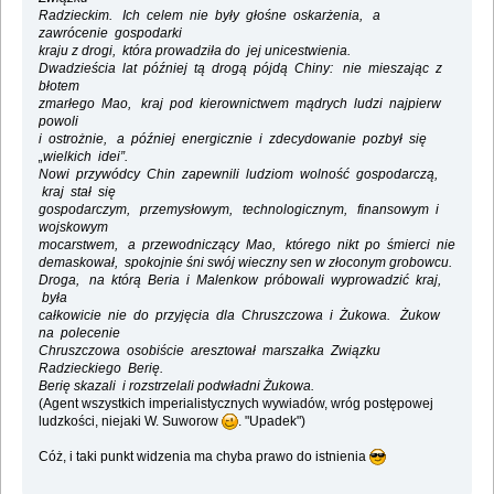
Radzieckim. Ich celem nie były głośne oskarżenia, a
zawrócenie gospodarki
kraju z drogi, która prowadziła do jej unicestwienia.
Dwadzieścia lat później tą drogą pójdą Chiny: nie mieszając z
błotem
zmarłego Mao, kraj pod kierownictwem mądrych ludzi najpierw
powoli
i ostrożnie, a później energicznie i zdecydowanie pozbył się
„wielkich idei”.
Nowi przywódcy Chin zapewnili ludziom wolność gospodarczą,
kraj stał się
gospodarczym, przemysłowym, technologicznym, finansowym i
wojskowym
mocarstwem, a przewodniczący Mao, którego nikt po śmierci nie
demaskował, spokojnie śni swój wieczny sen w złoconym grobowcu.
Droga, na którą Beria i Malenkow próbowali wyprowadzić kraj,
była
całkowicie nie do przyjęcia dla Chruszczowa i Żukowa. Żukow
na polecenie
Chruszczowa osobiście aresztował marszałka Związku
Radzieckiego Berię.
Berię skazali i rozstrzelali podwładni Żukowa.
(Agent wszystkich imperialistycznych wywiadów, wróg postępowej
ludzkości, niejaki W. Suworow
. "Upadek")
Cóż, i taki punkt widzenia ma chyba prawo do istnienia