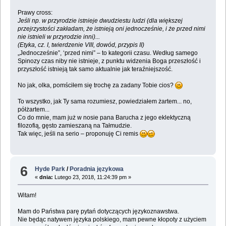
Prawy cross:
Jeśli np. w przyrodzie istnieje dwudziestu ludzi (dla większej
przejrzystości zakładam, że istnieją oni jednocześnie, i że przed nimi
nie istnieli w przyrodzie inni)...
(Etyka, cz. I, twierdzenie VIII, dowód, przypis II)
„Jednocześnie”, ‘przed nimi” – to kategorii czasu. Według samego
Spinozy czas niby nie istnieje, z punktu widzenia Boga przeszłość i
przyszłość istnieją tak samo aktualnie jak teraźniejszość.
No jak, olka, pomściłem się trochę za zadany Tobie cios?
To wszystko, jak Ty sama rozumiesz, powiedziałem żartem... no,
półżartem...
Co do mnie, mam już w nosie pana Barucha z jego eklektyczną
filozofią, gęsto zamieszaną na Tałmudzie.
Tak więc, jeśli na serio – proponuję Ci remis
6
Hyde Park
/
Poradnia językowa
«
dnia:
Lutego 23, 2018, 11:24:39 pm »
Witam!
Mam do Państwa parę pytań dotyczących językoznawstwa.
Nie będąc natywem języka polskiego, mam pewne kłopoty z użyciem