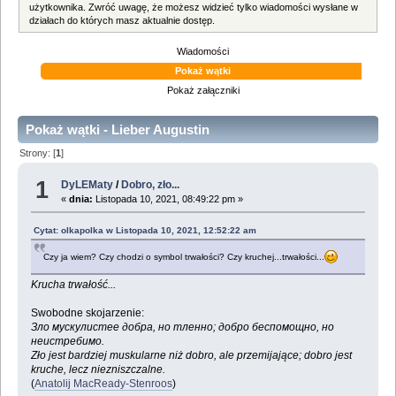
użytkownika. Zwróć uwagę, że możesz widzieć tylko wiadomości wysłane w
działach do których masz aktualnie dostęp.
Wiadomości
Pokaż wątki
Pokaż załączniki
Pokaż wątki - Lieber Augustin
Strony: [
1
]
1
DyLEMaty
/
Dobro, zło...
«
dnia:
Listopada 10, 2021, 08:49:22 pm »
Cytat: olkapolka w Listopada 10, 2021, 12:52:22 am
Czy ja wiem? Czy chodzi o symbol trwałości? Czy kruchej...trwałości...
Krucha trwałość...
Swobodne skojarzenie:
Зло мускулистее добра, но тленно; добро беспомощно, но
неистребимо.
Zło jest bardziej muskularne niż dobro, ale przemijające; dobro jest
kruche, lecz niezniszczalne.
(
Anatolij MacReady-Stenroos
)