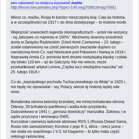
jako odpowiedź na niniejszą wypowiedź
maźka
:
http://forum.lem.pl/index.php?topic=148.msg70981#msg70981
Wiesz co, maźku, Rosja to bardzo nieszczęsny kraj. Cała jej historia,
a w szczególności od 1917 r. do dnia dzisiejszego – to
historia morbi
.
Większość sowieckich legendy istoriograficznych – jeżeli nie wszyscy
- są „fałszywe co najmniej w 100%”. Weźmemy dowolny przedmiot
dumy w Związku Radzieckim. Dzień Armii Czerwonej – 23. lutego –
został ustanowiony na cześć pierwszych zwycięstw dopiero co
narodzonej Armii Cz. nad Niemcami pod Pskowem i Narwą w 1918 r.
Naprawdę Armia Cz. poniesła temi dniami niebylejaką klęskę i cofała
się blisko 120 km – aż do Gatczyny. Kto nie wierze, może
przekartkować artykuł Lenina „Ciężka lecz niezbędna nauczka” od
25. lutego 1918 r.
Co do „zwycięskiego pochodu Tuchaczewskiego za Wisłę” w 1920 r.,
nie będę nic opowiadał – wy, Polacy, wiecie tę historię lepiej ode
mnie.
Bohaterska obrona twierdzy brzeskiej; nie mniej bohaterska obrona
Odessy; 28 bohaterzy-panfiłowcy i walka koło przystanku
Dubosiekowo w 1941 r.; „geniusz dowódczy” marszałka Żukowa; i w
ogóle przyczyny i winowajcy DWŚ;
Kurczatow i pierwszy ładunek atomowy RDS-1 (Rossia Delaet Sama,
Rosia robi samodzielnie); Korolow z jego R-1, która – rzecz jasna –
nie miała nic wspólnego z V-2; lot Gagarina – to tylko mała część
mitologji radzieckiej.