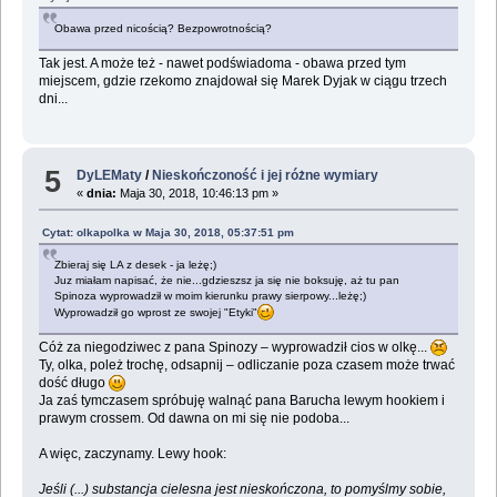
Obawa przed nicością? Bezpowrotnością?
Tak jest. A może też - nawet podświadoma - obawa przed tym
miejscem, gdzie rzekomo znajdował się Marek Dyjak w ciągu trzech
dni...
5
DyLEMaty
/
Nieskończoność i jej różne wymiary
«
dnia:
Maja 30, 2018, 10:46:13 pm »
Cytat: olkapolka w Maja 30, 2018, 05:37:51 pm
Zbieraj się LA z desek - ja leżę;)
Juz miałam napisać, że nie...gdzieszsz ja się nie boksuję, aż tu pan
Spinoza wyprowadził w moim kierunku prawy sierpowy...leżę;)
Wyprowadził go wprost ze swojej "Etyki"
Cóż za niegodziwec z pana Spinozy – wyprowadził cios w olkę...
Ty, olka, poleż trochę, odsapnij – odliczanie poza czasem może trwać
dość długo
Ja zaś tymczasem spróbuję walnąć pana Barucha lewym hookiem i
prawym crossem. Od dawna on mi się nie podoba...
A więc, zaczynamy. Lewy hook:
Jeśli (...) substancja cielesna jest nieskończona, to pomyślmy sobie,