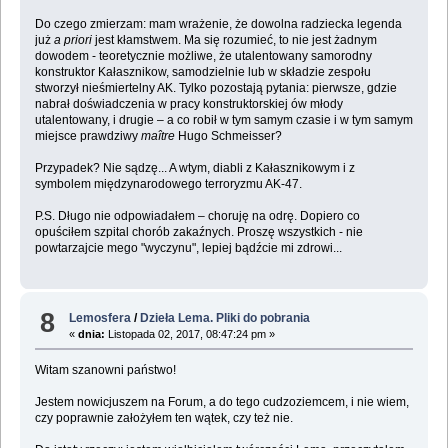
Do czego zmierzam: mam wrażenie, że dowolna radziecka legenda
już
a priori
jest kłamstwem. Ma się rozumieć, to nie jest żadnym
dowodem - teoretycznie możliwe, że utalentowany samorodny
konstruktor Kałasznikow, samodzielnie lub w składzie zespołu
stworzył nieśmiertelny AK. Tylko pozostają pytania: pierwsze, gdzie
nabrał doświadczenia w pracy konstruktorskiej ów młody
utalentowany, i drugie – a co robił w tym samym czasie i w tym samym
miejsce prawdziwy
maître
Hugo Schmeisser?
Przypadek? Nie sądzę... A wtym, diabli z Kałasznikowym i z
symbolem międzynarodowego terroryzmu AK-47.
P.S. Długo nie odpowiadałem – choruję na odrę. Dopiero co
opuściłem szpital chorób zakaźnych. Proszę wszystkich - nie
powtarzajcie mego "wyczynu", lepiej bądźcie mi zdrowi...
8
Lemosfera
/
Dzieła Lema. Pliki do pobrania
«
dnia:
Listopada 02, 2017, 08:47:24 pm »
Witam szanowni państwo!
Jestem nowicjuszem na Forum, a do tego cudzoziemcem, i nie wiem,
czy poprawnie założyłem ten wątek, czy też nie.