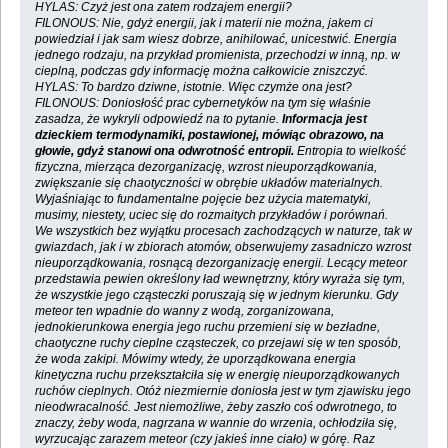
HYLAS: Czyż jest ona zatem rodzajem energii?
FILONOUS: Nie, gdyż energii, jak i materii nie można, jakem ci
powiedział i jak sam wiesz dobrze, anihilować, unicestwić. Energia
jednego rodzaju, na przykład promienista, przechodzi w inną, np. w
cieplną, podczas gdy informację można całkowicie zniszczyć.
HYLAS: To bardzo dziwne, istotnie. Więc czymże ona jest?
FILONOUS: Doniosłość prac cybernetyków na tym się właśnie
zasadza, że wykryli odpowiedź na to pytanie.
Informacja jest
dzieckiem termodynamiki, postawionej, mówiąc obrazowo, na
głowie, gdyż stanowi ona odwrotność entropii.
Entropia to wielkość
fizyczna, mierząca dezorganizację, wzrost nieuporządkowania,
zwiększanie się chaotyczności w obrębie układów materialnych.
Wyjaśniając to fundamentalne pojęcie bez użycia matematyki,
musimy, niestety, uciec się do rozmaitych przykładów i porównań.
We wszystkich bez wyjątku procesach zachodzących w naturze, tak w
gwiazdach, jak i w zbiorach atomów, obserwujemy zasadniczo wzrost
nieuporządkowania, rosnącą dezorganizację energii. Lecący meteor
przedstawia pewien określony ład wewnętrzny, który wyraża się tym,
że wszystkie jego cząsteczki poruszają się w jednym kierunku. Gdy
meteor ten wpadnie do wanny z wodą, zorganizowana,
jednokierunkowa energia jego ruchu przemieni się w bezładne,
chaotyczne ruchy cieplne cząsteczek, co przejawi się w ten sposób,
że woda zakipi. Mówimy wtedy, że uporządkowana energia
kinetyczna ruchu przekształciła się w energię nieuporządkowanych
ruchów cieplnych. Otóż niezmiernie doniosła jest w tym zjawisku jego
nieodwracalność. Jest niemożliwe, żeby zaszło coś odwrotnego, to
znaczy, żeby woda, nagrzana w wannie do wrzenia, ochłodziła się,
wyrzucając zarazem meteor (czy jakieś inne ciało) w górę. Raz