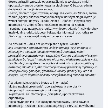
dezorganizacji i wreszcie opuszcza Ziemię w wyglądzie mniej
uporządkowanego promieniowania cieplnego. O bezpośrednim
dopływie informacji nie ma mowy;
- sexto, źródłem organizowanej energii dla Ziemi jest Słońce, zatem
zdanie „ogólny bilans termodynamiczny w dalszym ciągu wykazuje
wzrost entropii” dotyczy układu „Ziemia – Słońce”. Innymi słowy,
informacja na Ziemi rośnie kosztem jej malenia na Słońcu;
- septimo, stąd nasuwa się logiczny wniosek: „Hamlet” i cały dorobek
intelektualny ludzkości, peta- i eksabajty informacji, pochodzą ze
Słońca, gdzie się znajdowały od zarania czasów.
Ad absurdum. Sam Lem wprost pisze o tym w
Summie..:
Jak wiadomo z termodynamiki, ilość informacji (czyli entropii) w
zamkniętym układzie nie może wzrosnąć. Ponieważ sami
powstaliśmy z gwiazdowych szczątków, Kosmos zaś stanowi system
zamknięty, bo “poza”‘ nim nie ma nic, z tego niedwuznacznie wynika,
że i Hamlet, i wszystko, co w ogóle człowiek stworzył, wymyślił czy
nakłamał, istniało już jako informacja w owej pierwotnej mgławicy, z
której powstały galaktyki, gwiazdowe układy, planety, my, oraz ta
książka. Czym doprowadziliśmy szczęśliwie całą rzecz do absurdu.
A w takim razie, skąd się bierze ta informacja?
Można napisać „równanie”: uporządkowana energia –>
nieuporządkowana energia + informacja,
skąd wynika, że informacja = „porządek”, uporządkowanie,
organizacja.
Ale to chyba nie tak. Nie każdy uporządkowany układ zawiera
informację. Przykład – tekst, składający się z litery „a”, powtórzonej