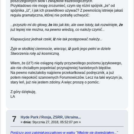
poszczególnych słów i związków frazeologicznych.
Przykładowo nie mogę zrozumieć, czym się różni spójnik „że” od
spójnika „iż”, i jak ich prawidłowo używać? Z pewnością istnieje jakaś
reguła gramatyczna, której nie potrafię uchwycić:
...przyszło mi do głowy,
że
kto jak kto, ale owe istoty, tak rozwinięte,
że
już lepiej nie można, na pewno wiedzą, co należy czynić...
Klapaucjusz jednak rzekł,
iż
nie tak postępować należy...
Żyje w słodkiej ciemnocie, wierząc,
iż
garb jego pełni w dziele
Stworzenia rolę aż kosmiczną.
Wiem, że (iż?) nie osiągnę nigdy przyzwoitego poziomu językowego,
ale nie chciałbym popełniać przynajmniej haniebnych błędów.
Na pewno należałoby najpierw przekartkować podręcznik, a już
potem niepokoić szanownych Forumowiczów. Lecz na taki wyczyn ja,
stary leń, już nie jestem zdolny. A więc proszę o pomóc.
Z góry dziękuję,
LA
7
Hyde Park
/
Rosja, ZSRR, Ukraina...
«
dnia:
Stycznia 27, 2018, 05:52:07 pm »
Poniższy post zaistniał początkowo w wątku "Właśnie się dowiedziałem..."