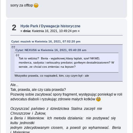
sorry za offtop
2
Hyde Park
/
Dywagacje historyczne
«
dnia:
Kwietnia 16, 2021, 10:49:24 pm »
Cytat: maziek w Kwietnia 16, 2021, 07:02:20 pm
Cytat: NEXUS6 w Kwietnia 16, 2021, 05:40:28 am
Tak to widzisz? Beria - wyjatkowej klasy lajdak, szef NKWD,
morderca, sadysta i seksualny predator, gorliwym destalinizatorem? W
sensie, ze chcial cos zmieniac na lepsze?
Wszystko prawda, co napisałeś, kim, czy czym był - ale
Ale...
Tak, prawda, ale czy cała prawda?
Pozwolę sobie zacytować spory fragment, występując poniekąd w roli
advocatus diaboli i ryzukując zdrowie małych kotków
Oczyszczać państwo z dziedzictwa Stalina zaczęli nie
Chruszczow i Żukow,
a Beria i Malenkow. Ich metoda działania: nie pozbywać się
kultu jednostki
jednym zdecydowanym ciosem, a powoli go wyhamować. Beria
i Malenkow