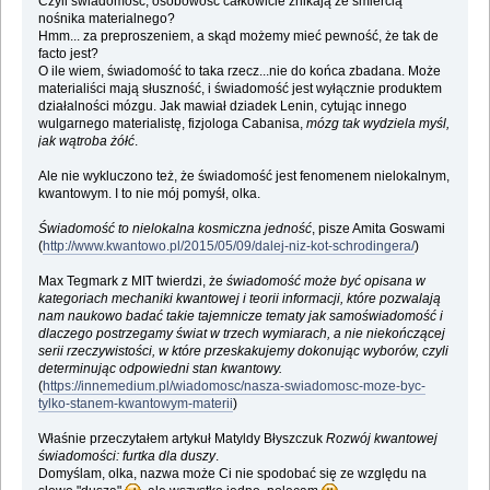
Czyli świadomość, osobowość całkowicie znikają ze śmiercią
nośnika materialnego?
Hmm... za preproszeniem, a skąd możemy mieć pewność, że tak de
facto jest?
O ile wiem, świadomość to taka rzecz...nie do końca zbadana. Może
materialiści mają słuszność, i świadomość jest wyłącznie produktem
działalności mózgu. Jak mawiał dziadek Lenin, cytując innego
wulgarnego materialistę, fizjologa Cabanisa,
mózg tak wydziela myśl,
jak wątroba żółć
.
Ale nie wykluczono też, że świadomość jest fenomenem nielokalnym,
kwantowym. I to nie mój pomyśł, olka.
Świa­do­mość to nie­lo­kalna kosmiczna jedność
, pisze Amita Goswami
(
http://www.kwantowo.pl/2015/05/09/dalej-niz-kot-schrodingera/
)
Max Tegmark z MIT twierdzi, że
świadomość może być opisana w
kategoriach mechaniki kwantowej i teorii informacji, które pozwalają
nam naukowo badać takie tajemnicze tematy jak samoświadomość i
dlaczego postrzegamy świat w trzech wymiarach, a nie niekończącej
serii rzeczywistości, w które przeskakujemy dokonując wyborów, czyli
determinując odpowiedni stan kwantowy.
(
https://innemedium.pl/wiadomosc/nasza-swiadomosc-moze-byc-
tylko-stanem-kwantowym-materii
)
Właśnie przeczytałem artykuł Matyldy Błyszczuk
Rozwój kwantowej
świadomości: furtka dla duszy
.
Domyślam, olka, nazwa może Ci nie spodobać się ze względu na