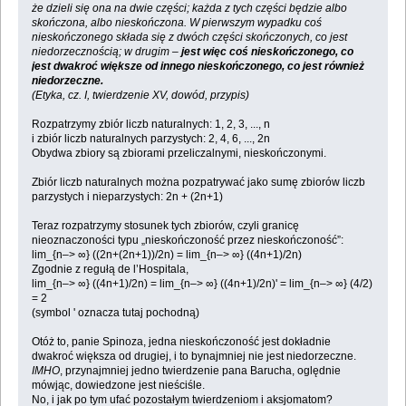
że dzieli się ona na dwie części; każda z tych części będzie albo
skończona, albo nieskończona. W pierwszym wypadku coś
nieskończonego składa się z dwóch części skończonych, co jest
niedorzecznością; w drugim –
jest więc coś nieskończonego, co
jest dwakroć większe od innego nieskończonego, co jest również
niedorzeczne.
(Etyka, cz. I, twierdzenie XV, dowód, przypis)
Rozpatrzymy zbiór liczb naturalnych: 1, 2, 3, ..., n
i zbiór liczb naturalnych parzystych: 2, 4, 6, ..., 2n
Obydwa zbiory są zbiorami przeliczalnymi, nieskończonymi.
Zbiór liczb naturalnych można pozpatrywać jako sumę zbiorów liczb
parzystych i nieparzystych: 2n + (2n+1)
Teraz rozpatrzymy stosunek tych zbiorów, czyli granicę
nieoznaczoności typu „nieskończoność przez nieskończoność”:
lim_{n–> ∞} ((2n+(2n+1))/2n) = lim_{n–> ∞} ((4n+1)/2n)
Zgodnie z regułą de l’Hospitala,
lim_{n–> ∞} ((4n+1)/2n) = lim_{n–> ∞} ((4n+1)/2n)' = lim_{n–> ∞} (4/2)
= 2
(symbol ' oznacza tutaj pochodną)
Otóż to, panie Spinoza, jedna nieskończoność jest dokładnie
dwakroć większa od drugiej, i to bynajmniej nie jest niedorzeczne.
IMHO
, przynajmniej jedno twierdzenie pana Barucha, oględnie
mówjąc, dowiedzone jest nieściśle.
No, i jak po tym ufać pozostałym twierdzeniom i aksjomatom?