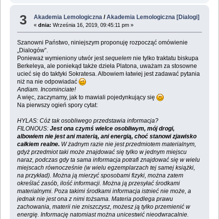
3
Akademia Lemologiczna
/
Akademia Lemologiczna [Dialogi]
«
dnia:
Września 16, 2019, 09:45:11 pm »
Szanowni Państwo, niniejszym proponuję rozpocząć omówienie
„Dialogów”.
Ponieważ wymieniony utwór jest
sequelem
nie tylko traktatu biskupa
Berkeleya, ale poniekąd także dzieła Platona, uważam za stosowne
ucieć się do taktyki Sokratesa. Albowiem łatwiej jest zadawać pytania
niż na nie odpowiadać
Andiam. Incominciate!
A więc, zaczynamy, jak to mawiali pojedynkujący się
Na pierwszy ogień spory cytat:
HYLAS: Cóż tak osobliwego przedstawia informacja?
FILONOUS:
Jest ona czymś wielce osobliwym, mój drogi,
albowiem nie jest ani materią, ani energią, choć stanowi zjawisko
całkiem realne.
W żadnym razie nie jest przedmiotem materialnym,
gdyż przedmiot taki może znajdować się tylko w jednym miejscu
naraz, podczas gdy ta sama informacja potrafi znajdować się w wielu
miejscach równocześnie (w wielu egzemplarzach tej samej książki,
na przykład). Można ją mierzyć sposobami fizyki, można zatem
określać zasób, ilość informacji. Można ją przesyłać środkami
materialnymi. Poza takimi środkami informacja istnieć nie może, a
jednak nie jest ona z nimi tożsama. Materia podlega prawu
zachowania, materii nie zniszczysz, możesz ją tylko przemienić w
energię. Informację natomiast można unicestwić nieodwracalnie.