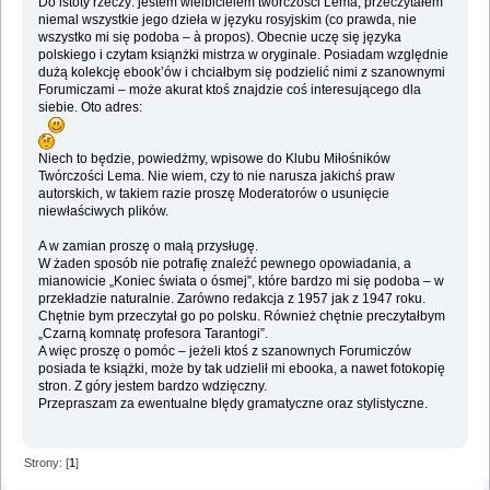
Do istoty rzeczy: jestem wielbicielem twórczości Lema, przeczytałem
niemal wszystkie jego dzieła w języku rosyjskim (co prawda, nie
wszystko mi się podoba – à propos). Obecnie uczę się języka
polskiego i czytam ksiąnżki mistrza w oryginale. Posiadam względnie
dużą kolekcję ebook’ów i chciałbym się podzielić nimi z szanownymi
Forumiczami – może akurat ktoś znajdzie coś interesującego dla
siebie. Oto adres:
Niech to będzie, powiedżmy, wpisowe do Klubu Miłośników
Twórczości Lema. Nie wiem, czy to nie narusza jakichś praw
autorskich, w takiem razie proszę Moderatorów o usunięcie
niewłaściwych plików.
A w zamian proszę o małą przysługę.
W żaden sposób nie potrafię znaleźć pewnego opowiadania, a
mianowicie „Koniec świata o ósmej”, które bardzo mi się podoba – w
przekładzie naturalnie. Zarówno redakcja z 1957 jak z 1947 roku.
Chętnie bym przeczytał go po polsku. Również chętnie preczytałbym
„Czarną komnatę profesora Tarantogi”.
A więc proszę o pomóc – jeżeli ktoś z szanownych Forumiczów
posiada te książki, może by tak udzielił mi ebooka, a nawet fotokopię
stron. Z góry jestem bardzo wdzięczny.
Przepraszam za ewentualne blędy gramatyczne oraz stylistyczne.
Strony: [
1
]