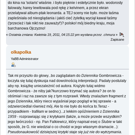
do kina na 'solaris' właśnie. i było pięknie i estetycznie było. wodorosty
falowały, harey lewitowała pod rękę z kelvinem, a przez ekran
przelatywał album-ptak leonarda. a TEJ sceny nie było. może taśma
zapleśniała od nieoglądania i jakiś cieć żyletką wyciął kawał taśmy
('przecież i tak nikt nie zauważy!')? polsko! mój biedny kraju, moja
barchanowa Ojczyzno!
«
Ostatnia zmiana: Kwietnia 19, 2011, 04:15:22 pm wysłana przez .chmura
»
Zapisane
olkapolka
YaBB Administrator
Tak mi przyszło do głowy...bo zaglądałam do
Dziennika
Gombrowicza -
toczyła się tutaj dyskusja nad dowolnością interpretacji. Padały postulaty
aby np. książkę uniezależnić od autora. Krążyło tutaj widmo
Gombrowicza - że niby jak?kurczowo trzymać się autora? że on to
obśmiał i raz na zawsze się z tym rozprawił. Wtedy znalazłam fragment z
jego
Dziennika
, który nieco wyjaśniał jego pogląd w tej sprawie - a
odzwierciedlał również mój. Ale to nie było do końca to.Teraz -
przypadkiem - trafiłam w sedno;)...z lekkim opóźnieniem z
Dziennika
1959
- rozprawiając się z krytykami (także, a może przede wszystkim?
jego twórczości - np. Pan Falkiewicz, który napisał esej o
Ślubie
w taki
sposób, że G. nie wiedział o co chodzi w jego własnym dramacie...):
Pseudonaukowość dzisiejszej krytyki staje się już nie do wytrzymania.