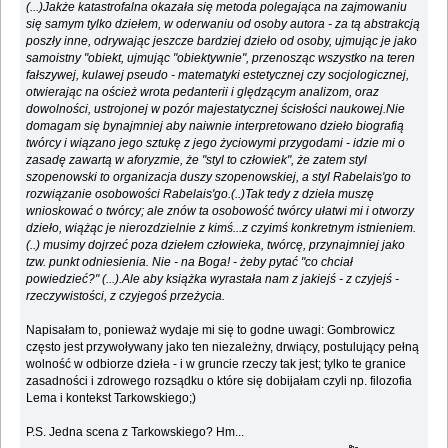
(...)Jakże katastrofalna okazała się metoda polegająca na zajmowaniu
się samym tylko dziełem, w oderwaniu od osoby autora - za tą abstrakcją
poszły inne, odrywając jeszcze bardziej dzieło od osoby, ujmując je jako
samoistny "obiekt, ujmując "obiektywnie", przenosząc wszystko na teren
fałszywej, kulawej pseudo - matematyki estetycznej czy socjologicznej,
otwierając na oścież wrota pedanterii i ględzącym analizom, oraz
dowolności, ustrojonej w pozór majestatycznej ścisłości naukowej.Nie
domagam się bynajmniej aby naiwnie interpretowano dzieło biografią
twórcy i wiązano jego sztukę z jego życiowymi przygodami - idzie mi o
zasadę zawartą w aforyzmie, że "styl to człowiek", że zatem styl
szopenowski to organizacja duszy szopenowskiej, a styl Rabelais'go to
rozwiązanie osobowości Rabelais'go.(..)Tak tedy z dzieła muszę
wnioskować o twórcy; ale znów ta osobowość twórcy ułatwi mi i otworzy
dzieło, wiążąc je nierozdzielnie z kimś...z czyimś konkretnym istnieniem.
(..) musimy dojrzeć poza dziełem człowieka, twórcę, przynajmniej jako
tzw. punkt odniesienia. Nie - na Boga! - żeby pytać "co chciał
powiedzieć?" (...).Ale aby książka wyrastała nam z jakiejś - z czyjejś -
rzeczywistości, z czyjegoś przeżycia.
Napisałam to, ponieważ wydaje mi się to godne uwagi: Gombrowicz
często jest przywoływany jako ten niezależny, drwiący, postulujący pełną
wolność w odbiorze dzieła - i w gruncie rzeczy tak jest; tylko te granice
zasadności i zdrowego rozsądku o które się dobijałam czyli np. filozofia
Lema i kontekst Tarkowskiego;)
P.S. Jedna scena z Tarkowskiego? Hm...