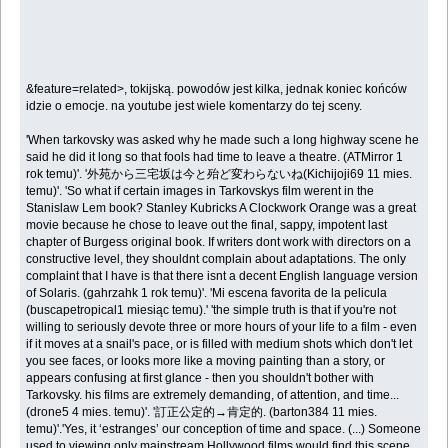
&feature=related>, tokijską. powodów jest kilka, jednak koniec końców
idzie o emocje. na youtube jest wiele komentarzy do tej sceny.
'When tarkovsky was asked why he made such a long highway scene he
said he did it long so that fools had time to leave a theatre. (ATMirror 1
rok temu)'. '外苑から三宅坂は今と殆ど変わらないね(Kichijoji69 11 mies.
temu)'. 'So what if certain images in Tarkovskys film werent in the
Stanislaw Lem book? Stanley Kubricks A Clockwork Orange was a great
movie because he chose to leave out the final, sappy, impotent last
chapter of Burgess original book. If writers dont work with directors on a
constructive level, they shouldnt complain about adaptations. The only
complaint that I have is that there isnt a decent English language version
of Solaris. (gahrzahk 1 rok temu)'. 'Mi escena favorita de la pelicula
(buscapetropical1 miesiąc temu).' 'the simple truth is that if you're not
willing to seriously devote three or more hours of your life to a film - even
if it moves at a snail's pace, or is filled with medium shots which don't let
you see faces, or looks more like a moving painting than a story, or
appears confusing at first glance - then you shouldn't bother with
Tarkovsky. his films are extremely demanding, of attention, and time...
(drone5 4 mies. temu)'. '訂正公定的→肯定的. (barton384 11 mies.
temu)'. 'Yes, it ‘estranges’ our conception of time and space. (...) Someone
used to viewing only mainstream Hollywood films would find this scene