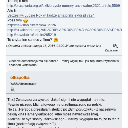
Trochę o nim:
http://pracownia.org.pl/dzikie-zycie-numery-archiwalne,2321,article,5509
A tu film:
Szczęśliwi Ludzie Rok w Tajdze amatorski lektor pl ya24
Poza tym
http://newslab.ru/article/412726
http://ru.wikipedia.org/wiki/%D0%A2%D0%B0%D1%80%D0%
http://newslab.ru/article/285219
To chyba ten sam co z filmu?
«
Ostatnia zmiana: Lutego 16, 2014, 01:29:34 am wysłana przez liv
»
Zapisane
Obecnie demokracja ma się dobrze – mniej więcej tak, jak republika rzymska w
czasach Oktawiana
olkapolka
YaBB Administrator
Thx:) Zwłaszcza za wywiad. Jakoś się mi nie wyguglał - ani nic.
Pewnie niczego Michaiłowego nie przetłumaczono na polski.
No tja...Herzoga przestałam śledzić po
Złym poruczniku
- z naczelnym
beksą kina Hamerykańskiego. Albo może nawet wcześniej.
A Michaił to syn siostry Tarkowskiego - Mariny. Wygląda na to, że to ten z
filmu (podkreślają związek z T.).