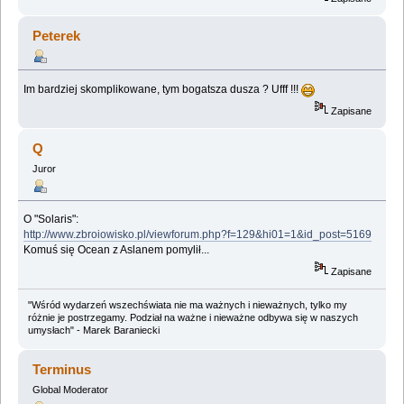
Peterek
Im bardziej skomplikowane, tym bogatsza dusza ? Ufff !!!
Zapisane
Q
Juror
O "Solaris":
http://www.zbroiowisko.pl/viewforum.php?f=129&hi01=1&id_post=5169
Komuś się Ocean z Aslanem pomylił...
Zapisane
"Wśród wydarzeń wszechświata nie ma ważnych i nieważnych, tylko my
różnie je postrzegamy. Podział na ważne i nieważne odbywa się w naszych
umysłach" - Marek Baraniecki
Terminus
Global Moderator