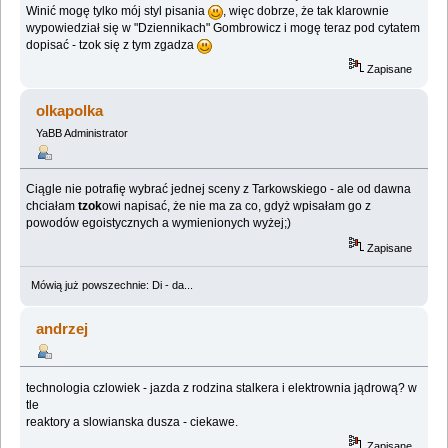
Winić mogę tylko mój styl pisania
, więc dobrze, że tak klarownie
wypowiedział się w "Dziennikach" Gombrowicz i mogę teraz pod cytatem
dopisać - tzok się z tym zgadza
Zapisane
olkapolka
YaBB Administrator
Ciągle nie potrafię wybrać jednej sceny z Tarkowskiego - ale od dawna
chciałam
tzok
owi napisać, że nie ma za co, gdyż wpisałam go z
powodów egoistycznych a wymienionych wyżej;)
Zapisane
Mówią już powszechnie: Di - da...
andrzej
technologia czlowiek - jazda z rodzina stalkera i elektrownia jądrową? w
tle
reaktory a slowianska dusza - ciekawe.
Zapisane