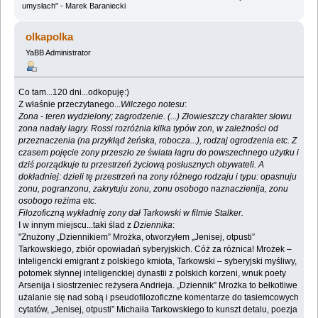
umysłach" - Marek Baraniecki
olkapolka
YaBB Administrator
Co tam...120 dni...odkopuję:)
Z właśnie przeczytanego...
Wilczego notesu
:
Zona - teren wydzielony; zagrodzenie. (...) Złowieszczy charakter słowu
zona nadały łagry. Rossi rozróżnia kilka typów zon, w zależności od
przeznaczenia (na przykłąd żeńska, robocza...), rodzaj ogrodzenia etc. Z
czasem pojęcie zony przeszło ze świata łagru do powszechnego użytku i
dziś porządkuje tu przestrzeń życiową posłusznych obywateli. A
dokładniej: dzieli tę przestrzeń na zony różnego rodzaju i typu: opasnuju
zonu, pogranzonu, zakrytuju zonu, zonu osobogo naznaczienija, zonu
osobogo reżima etc.
Filozoficzną wykładnię zony dał Tarkowski w filmie Stalker.
I w innym miejscu...taki ślad z
Dziennika
:
"Znużony „Dziennikiem” Mrożka, otworzyłem „Jenisej, otpusti”
Tarkowskiego, zbiór opowiadań syberyjskich. Cóż za różnica! Mrożek –
inteligencki emigrant z polskiego kmiota, Tarkowski – syberyjski myśliwy,
potomek słynnej inteligenckiej dynastii z polskich korzeni, wnuk poety
Arsenija i siostrzeniec reżysera Andrieja. „Dziennik” Mrożka to bełkotliwe
użalanie się nad sobą i pseudofilozoficzne komentarze do tasiemcowych
cytatów, „Jenisej, otpusti” Michaiła Tarkowskiego to kunszt detalu, poezja