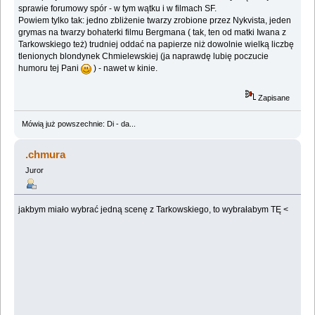
sprawie forumowy spór - w tym wątku i w filmach SF.
Powiem tylko tak: jedno zbliżenie twarzy zrobione przez Nykvista, jeden
grymas na twarzy bohaterki filmu Bergmana ( tak, ten od matki Iwana z
Tarkowskiego też) trudniej oddać na papierze niż dowolnie wielką liczbę
tlenionych blondynek Chmielewskiej (ja naprawdę lubię poczucie
humoru tej Pani
) - nawet w kinie.
Zapisane
Mówią już powszechnie: Di - da...
.chmura
Juror
jakbym miało wybrać jedną scenę z Tarkowskiego, to wybrałabym TĘ <