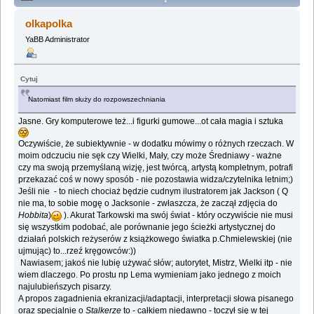
TARKOWSKI CZYLI SOLARIS I NIE TYLKO:)
olkapolka
(Przeczytany 424136 razy)
YaBB Administrator
Cytuj
Natomiast film służy do rozpowszechniania
Jasne. Gry komputerowe też...i figurki gumowe...ot cała magia i sztuka
Oczywiście, że subiektywnie - w dodatku mówimy o różnych rzeczach. W
moim odczuciu nie sęk czy Wielki, Mały, czy może Średniawy - ważne
czy ma swoją przemyślaną wizję, jest twórcą, artystą kompletnym, potrafi
przekazać coś w nowy sposób - nie pozostawia widza/czytelnika letnim;)
Jeśli nie - to niech chociaż będzie cudnym ilustratorem jak Jackson ( Q
nie ma, to sobie mogę o Jacksonie - zwłaszcza, że zaczął zdjęcia do
Hobbita
)
). Akurat Tarkowski ma swój świat - który oczywiście nie musi
się wszystkim podobać, ale porównanie jego ścieżki artystycznej do
działań polskich reżyserów z książkowego światka p.Chmielewskiej (nie
ujmując) to...rzeź kręgowców:))
Nawiasem; jakoś nie lubię używać słów; autorytet, Mistrz, Wielki itp - nie
wiem dlaczego. Po prostu np Lema wymieniam jako jednego z moich
najulubieńszych pisarzy.
A propos zagadnienia ekranizacji/adaptacji, interpretacji słowa pisanego
oraz specjalnie o
Stalkerze
to - całkiem niedawno - toczył się w tej