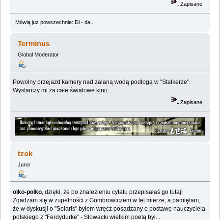
Zapisane
Mówią już powszechnie: Di - da...
Terminus
Global Moderator
Powolny przejazd kamery nad zalaną wodą podłogą w "Stalkerze".
Wystarczy mi za całe światowe kino.
Zapisane
tzok
Juror
olko-polko
, dzięki, że po znalezieniu cytatu przepisałaś go tutaj!
Zgadzam się w zupełności z Gombrowiczem w tej mierze, a pamiętam,
że w dyskusji o "Solaris" byłem wręcz posądzany o postawę nauczyciela
polskiego z "Ferdydurke" - Słowacki wielkim poetą był...