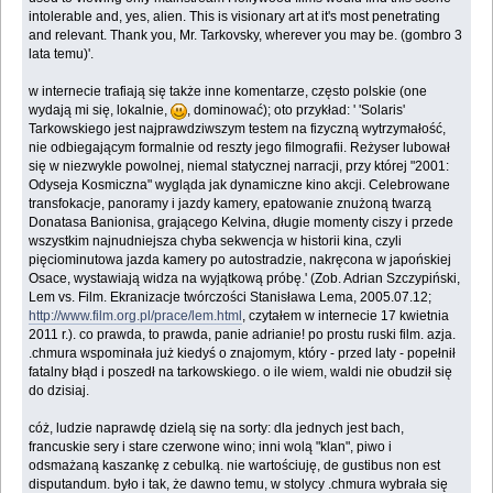
intolerable and, yes, alien. This is visionary art at it's most penetrating
and relevant. Thank you, Mr. Tarkovsky, wherever you may be. (gombro 3
lata temu)'.
w internecie trafiają się także inne komentarze, często polskie (one
wydają mi się, lokalnie,
, dominować); oto przykład: ' 'Solaris'
Tarkowskiego jest najprawdziwszym testem na fizyczną wytrzymałość,
nie odbiegającym formalnie od reszty jego filmografii. Reżyser lubował
się w niezwykle powolnej, niemal statycznej narracji, przy której "2001:
Odyseja Kosmiczna" wygląda jak dynamiczne kino akcji. Celebrowane
transfokacje, panoramy i jazdy kamery, epatowanie znużoną twarzą
Donatasa Banionisa, grającego Kelvina, długie momenty ciszy i przede
wszystkim najnudniejsza chyba sekwencja w historii kina, czyli
pięciominutowa jazda kamery po autostradzie, nakręcona w japońskiej
Osace, wystawiają widza na wyjątkową próbę.' (Zob. Adrian Szczypiński,
Lem vs. Film. Ekranizacje twórczości Stanisława Lema, 2005.07.12;
http://www.film.org.pl/prace/lem.html
, czytałem w internecie 17 kwietnia
2011 r.). co prawda, to prawda, panie adrianie! po prostu ruski film. azja.
.chmura wspominała już kiedyś o znajomym, który - przed laty - popełnił
fatalny błąd i poszedł na tarkowskiego. o ile wiem, waldi nie obudził się
do dzisiaj.
cóż, ludzie naprawdę dzielą się na sorty: dla jednych jest bach,
francuskie sery i stare czerwone wino; inni wolą "klan", piwo i
odsmażaną kaszankę z cebulką. nie wartościuję, de gustibus non est
disputandum. było i tak, że dawno temu, w stolycy .chmura wybrała się