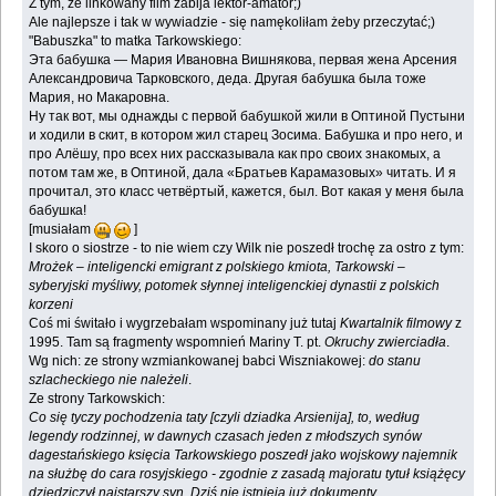
Z tym, że linkowany film zabija lektor-amator;)
Ale najlepsze i tak w wywiadzie - się namękoliłam żeby przeczytać;)
"Babuszka" to matka Tarkowskiego:
Эта бабушка — Мария Ивановна Вишнякова, первая жена Арсения
Александровича Тарковского, деда. Другая бабушка была тоже
Мария, но Макаровна.
Ну так вот, мы однажды с первой бабушкой жили в Оптиной Пустыни
и ходили в скит, в котором жил старец Зосима. Бабушка и про него, и
про Алёшу, про всех них рассказывала как про своих знакомых, а
потом там же, в Оптиной, дала «Братьев Карамазовых» читать. И я
прочитал, это класс четвёртый, кажется, был. Вот какая у меня была
бабушка!
[musiałam
]
I skoro o siostrze - to nie wiem czy Wilk nie poszedł trochę za ostro z tym:
Mrożek – inteligencki emigrant z polskiego kmiota, Tarkowski –
syberyjski myśliwy, potomek słynnej inteligenckiej dynastii z polskich
korzeni
Coś mi świtało i wygrzebałam wspominany już tutaj
Kwartalnik filmowy
z
1995. Tam są fragmenty wspomnień Mariny T. pt.
Okruchy zwierciadła
.
Wg nich: ze strony wzmiankowanej babci Wiszniakowej:
do stanu
szlacheckiego nie należeli
.
Ze strony Tarkowskich:
Co się tyczy pochodzenia taty [czyli dziadka Arsienija], to, według
legendy rodzinnej, w dawnych czasach jeden z młodszych synów
dagestańskiego księcia Tarkowskiego poszedł jako wojskowy najemnik
na służbę do cara rosyjskiego - zgodnie z zasadą majoratu tytuł książęcy
dziedziczył najstarszy syn. Dziś nie istnieją już dokumenty