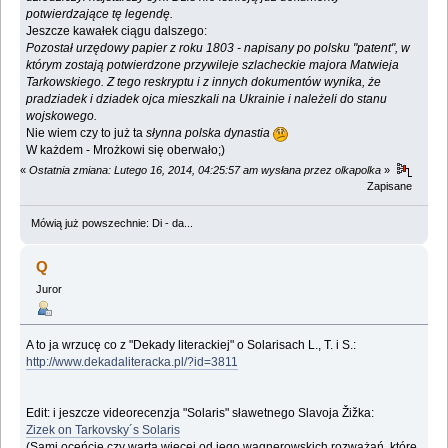
potwierdzające tę legendę.
Jeszcze kawałek ciągu dalszego:
Pozostał urzędowy papier z roku 1803 - napisany po polsku "patent", w
którym zostają potwierdzone przywileje szlacheckie majora Matwieja
Tarkowskiego. Z tego reskryptu i z innych dokumentów wynika, że
pradziadek i dziadek ojca mieszkali na Ukrainie i należeli do stanu
wojskowego.
Nie wiem czy to już ta
słynna polska dynastia
W każdem - Mrożkowi się oberwało;)
«
Ostatnia zmiana: Lutego 16, 2014, 04:25:57 am wysłana przez olkapolka
»
Zapisane
Mówią już powszechnie: Di - da...
Q
Juror
A to ja wrzucę co z "Dekady literackiej" o Solarisach L., T. i S.:
http://www.dekadaliteracka.pl/?id=3811
Edit: i jeszcze videorecenzja "Solaris" sławetnego Slavoja Žižka:
Zizek on Tarkovsky´s Solaris
(Sami oceńcie czy warta więcej od jego wagnerowskich rozważań, które