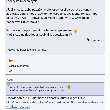
i soczyste mięcho życia.
„Jeśli chcesz, żeby pasażer twojej opowieści dojechał do końca i
zobaczył, dbaj o niego, aby go nie wytrzęsło, aby jechał świeży i aby
okna były czyste” – powiedział Michaił Tarkowski w wywiadzie
Zacharowi Priliepinowi."
W ogóle niczego o tym Michaile nie mogę znaleźć
Ktoś może gdzieśkiedyś spotkał te opowiadania?
Zapisane
Mówią już powszechnie: Di - da...
liv
Global Moderator
Cytuj
W ogóle niczego o tym Michaile nie mogę znaleźć
Ktoś może gdzieśkiedyś spotkał te opowiadania?
Opowiadania, nie - ale można zobaczyć autora w tym filmie.
http://www.plasterlodzki.pl/fillm/recenzje-filmow/5010-szczliwi-ludzie-rok-
w-tajdze-recenzja