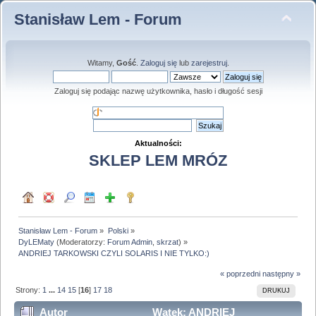
Stanisław Lem - Forum
Witamy,
Gość
.
Zaloguj się
lub
zarejestruj
.
Zaloguj się podając nazwę użytkownika, hasło i długość sesji
Aktualności:
SKLEP LEM MRÓZ
Stanisław Lem - Forum
»
Polski
»
DyLEMaty
(Moderatorzy:
Forum Admin
,
skrzat
) »
ANDRIEJ TARKOWSKI CZYLI SOLARIS I NIE TYLKO:)
« poprzedni
następny »
Strony:
1
...
14
15
[
16
]
17
18
DRUKUJ
Autor
Wątek: ANDRIEJ