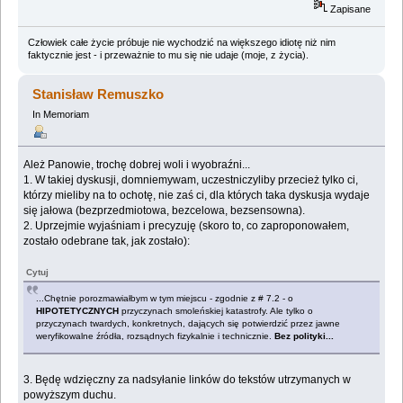
Zapisane
Człowiek całe życie próbuje nie wychodzić na większego idiotę niż nim
faktycznie jest - i przeważnie to mu się nie udaje (moje, z życia).
Stanisław Remuszko
In Memoriam
Ależ Panowie, trochę dobrej woli i wyobraźni...
1. W takiej dyskusji, domniemywam, uczestniczyliby przecież tylko ci,
którzy mieliby na to ochotę, nie zaś ci, dla których taka dyskusja wydaje
się jałowa (bezprzedmiotowa, bezcelowa, bezsensowna).
2. Uprzejmie wyjaśniam i precyzuję (skoro to, co zaproponowałem,
zostało odebrane tak, jak zostało):
Cytuj
...Chętnie porozmawiałbym w tym miejscu - zgodnie z # 7.2 - o
HIPOTETYCZNYCH
przyczynach smoleńskiej katastrofy. Ale tylko o
przyczynach twardych, konkretnych, dających się potwierdzić przez jawne
weryfikowalne źródła, rozsądnych fizykalnie i technicznie.
Bez polityki...
3. Będę wdzięczny za nadsyłanie linków do tekstów utrzymanych w
powyższym duchu.