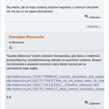
Się okaże, jak do kupy zostaną złożone nagrania z czarnych skrzynek,
nie ma się co na zapas ekscytować.
Zapisane
– Dygresje →
Stanisław Remuszko
In Memoriam
"Gazeta Wyborcza" (moim zdaniem niezawodna, gdy idzie o rzetelność
pozapolityczną i pozabiznesową) stanęła na wysokości zadania. Brawo!
Jej dzisiejsze e-wydanie przynosi cztery teksty niemal jak na
zamówienie tego wątku:
http://wyborcza.pl/1,75248,7768969,W_czarnych_skrzynkach_jest_wyjasnieni
http://wyborcza.pl/1,105770,7768707,Nikt_nie_ma_prawa_wejsc_do_kokpitu.
http://wyborcza.pl/1,76842,7764702,Piloci__Potrafimy_odmawiac.html
http://wyborcza.pl/1,105770,7768910,Z_jakiej_pomocy_korzystala_zaloga_
S.R.
Zapisane