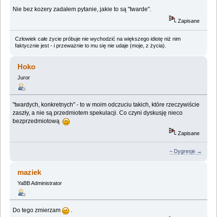
Nie bez kozery zadałem pytanie, jakie to są "twarde".
Zapisane
Człowiek całe życie próbuje nie wychodzić na większego idiotę niż nim
faktycznie jest - i przeważnie to mu się nie udaje (moje, z życia).
Hoko
Juror
"twardych, konkretnych" - to w moim odczuciu takich, które rzeczywiście
zaszły, a nie są przedmiotem spekulacji. Co czyni dyskusję nieco
bezprzedmiotową
Zapisane
– Dygresje →
maziek
YaBB Administrator
Do tego zmierzam
.