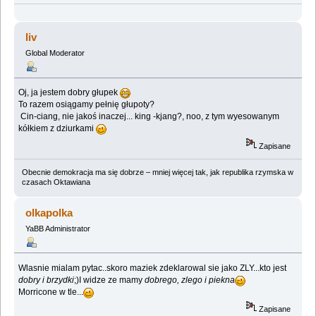
liv
Global Moderator
Oj, ja jestem dobry głupek
To razem osiągamy pełnię głupoty?
Cin-ciang, nie jakoś inaczej... king -kjang?, noo, z tym wyesowanym
kółkiem z dziurkami
Zapisane
Obecnie demokracja ma się dobrze – mniej więcej tak, jak republika rzymska w
czasach Oktawiana
olkapolka
YaBB Administrator
Wlasnie mialam pytac..skoro maziek zdeklarowal sie jako ZLY...kto jest
dobry i brzydki
;)I widze ze mamy
dobrego, zlego i piekna
Morricone w tle...
Zapisane