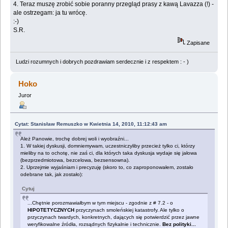
4. Teraz muszę zrobić sobie poranny przegląd prasy z kawą Lavazza (!) -
ale ostrzegam: ja tu wrócę.
:-)
S.R.
Zapisane
Ludzi rozumnych i dobrych pozdrawiam serdecznie i z respektem : - )
Hoko
Juror
Cytat: Stanisław Remuszko w Kwietnia 14, 2010, 11:12:43 am
Ależ Panowie, trochę dobrej woli i wyobraźni...
1. W takiej dyskusji, domniemywam, uczestniczyliby przecież tylko ci, którzy
mieliby na to ochotę, nie zaś ci, dla których taka dyskusja wydaje się jałowa
(bezprzedmiotowa, bezcelowa, bezsensowna).
2. Uprzejmie wyjaśniam i precyzuję (skoro to, co zaproponowałem, zostało
odebrane tak, jak zostało):
Cytuj
...Chętnie porozmawiałbym w tym miejscu - zgodnie z # 7.2 - o
HIPOTETYCZNYCH
przyczynach smoleńskiej katastrofy. Ale tylko o
przyczynach twardych, konkretnych, dających się potwierdzić przez jawne
weryfikowalne źródła, rozsądnych fizykalnie i technicznie.
Bez polityki...