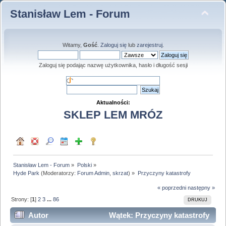
Stanisław Lem - Forum
Witamy,
Gość
.
Zaloguj się
lub
zarejestruj
.
Zaloguj się podając nazwę użytkownika, hasło i długość sesji
Aktualności:
SKLEP LEM MRÓZ
Stanisław Lem - Forum
»
Polski
»
Hyde Park
(Moderatorzy:
Forum Admin
,
skrzat
) »
Przyczyny katastrofy
« poprzedni
następny »
Strony: [
1
]
2
3
...
86
DRUKUJ
Autor
Wątek: Przyczyny katastrofy