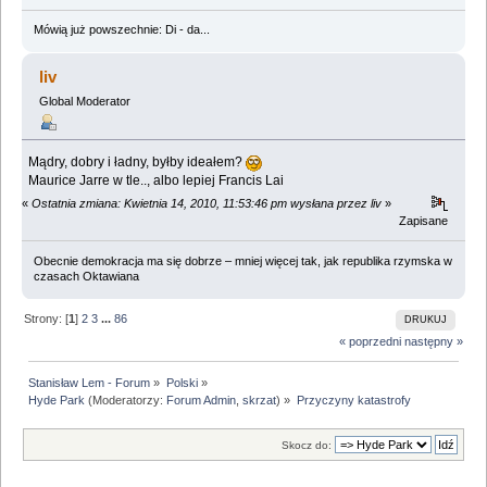
Mówią już powszechnie: Di - da...
liv
Global Moderator
Mądry, dobry i ładny, byłby ideałem?
Maurice Jarre w tle.., albo lepiej Francis Lai
«
Ostatnia zmiana: Kwietnia 14, 2010, 11:53:46 pm wysłana przez liv
»
Zapisane
Obecnie demokracja ma się dobrze – mniej więcej tak, jak republika rzymska w
czasach Oktawiana
Strony: [
1
]
2
3
...
86
DRUKUJ
« poprzedni
następny »
Stanisław Lem - Forum
»
Polski
»
Hyde Park
(Moderatorzy:
Forum Admin
,
skrzat
) »
Przyczyny katastrofy
Skocz do: