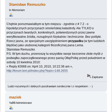
(Przeczytany 1762606 razy)
Stanisław Remuszko
In Memoriam
Chętnie porozmawiałbym w tym miejscu - zgodnie z # 7.2 - o
hipotetycznych przyczynach smoleńskiej katastrofy. Ale TYLKO o
przyczynach twardych, konkretnych, potwierdzonych przez jawne
weryfikowalne źródła, rozsądnych fizykalnie i technicznie. Bez polityki.
Rzecz jasna, ze specjalnym uwzględnieniem
przypadku
(w tym ludzkich
błędów) jako ulubionej kategorii filozoficznej pana Lema.
Stanisław Remuszko
P.S. W tym duchu, przenoszę tu wszystkie swoje bezcenne złote myśli z
podwątku zapoczątkowanego przez panią OlkęPolkę przed południem w
sobotę 10 kwietnia 2010:
« Reply #2668 on: April 10, 2010, 10:22:36 am »,
http://forum.lem.pl/index.php?topic=148.2655
Zapisane
Ludzi rozumnych i dobrych pozdrawiam serdecznie i z respektem : - )
maziek
YaBB Administrator