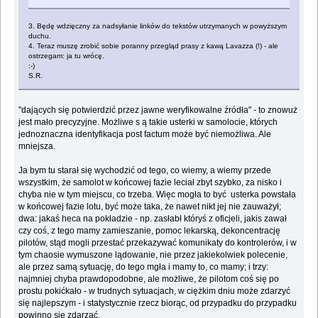
3. Będę wdzięczny za nadsyłanie linków do tekstów utrzymanych w powyższym
duchu.
4. Teraz muszę zrobić sobie poranny przegląd prasy z kawą Lavazza (!) - ale
ostrzegam: ja tu wrócę.
:-)
S.R.
"dających się potwierdzić przez jawne weryfikowalne źródła" - to znowuż
jest mało precyzyjne. Możliwe s ą takie usterki w samolocie, których
jednoznaczna identyfikacja post factum może być niemożliwa. Ale
mniejsza.
Ja bym tu starał się wychodzić od tego, co wiemy, a wiemy przede
wszystkim, że samolot w końcowej fazie leciał zbyt szybko, za nisko i
chyba nie w tym miejscu, co trzeba. Więc mogła to być usterka powstała
w końcowej fazie lotu, być może taka, że nawet nikt jej nie zauważył;
dwa: jakaś heca na pokładzie - np. zasłabł któryś z oficjeli, jakis zawał
czy coś, z tego mamy zamieszanie, pomoc lekarską, dekoncentrację
pilotów, stąd mogli przestać przekazywać komunikaty do kontrolerów, i w
tym chaosie wymuszone lądowanie, nie przez jakiekolwiek polecenie,
ale przez samą sytuację, do tego mgła i mamy to, co mamy; i trzy:
najmniej chyba prawdopodobne, ale możliwe, że pilotom coś się po
prostu pokićkało - w trudnych sytuacjach, w ciężkim dniu może zdarzyć
się najlepszym - i statystycznie rzecz biorąc, od przypadku do przypadku
powinno się zdarzać.