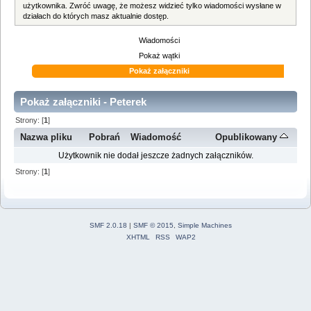
użytkownika. Zwróć uwagę, że możesz widzieć tylko wiadomości wysłane w
działach do których masz aktualnie dostęp.
Wiadomości
Pokaż wątki
Pokaż załączniki
Pokaż załączniki - Peterek
Strony: [
1
]
Nazwa pliku
Pobrań
Wiadomość
Opublikowany
Użytkownik nie dodał jeszcze żadnych załączników.
Strony: [
1
]
SMF 2.0.18
|
SMF © 2015
,
Simple Machines
XHTML
RSS
WAP2