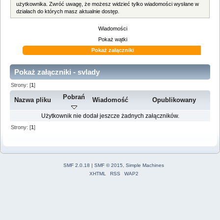
użytkownika. Zwróć uwagę, że możesz widzieć tylko wiadomości wysłane w
działach do których masz aktualnie dostęp.
Wiadomości
Pokaż wątki
Pokaż załączniki
Pokaż załączniki - svlady
Strony: [
1
]
Pobrań
Nazwa pliku
Wiadomość
Opublikowany
Użytkownik nie dodał jeszcze żadnych załączników.
Strony: [
1
]
SMF 2.0.18
|
SMF © 2015
,
Simple Machines
XHTML
RSS
WAP2