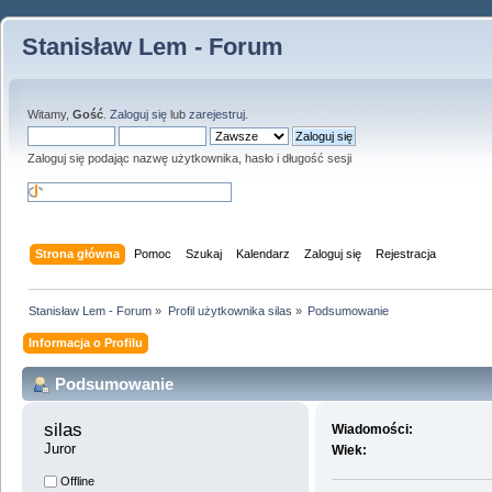
Stanisław Lem - Forum
Witamy,
Gość
.
Zaloguj się
lub
zarejestruj
.
Zaloguj się podając nazwę użytkownika, hasło i długość sesji
Strona główna
Pomoc
Szukaj
Kalendarz
Zaloguj się
Rejestracja
Stanisław Lem - Forum
»
Profil użytkownika silas
»
Podsumowanie
Informacja o Profilu
Podsumowanie
silas 
Wiadomości:
Juror
Wiek:
Offline