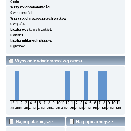
0 min.
Wszystkich wiadomości:
9 wiadomości
Wszystkich rozpoczętych wątków:
0 wątków
Liczba wysłanych ankiet:
0 ankiet
Liczba oddanych głosów:
0 głosów
Wysyłanie wiadomości wg czasu
12
1
2
3
4
5
6
7
8
9
10
11
12
1
2
3
4
5
6
7
8
9
10
11
am
am
am
am
am
am
am
am
am
am
am
am
pm
pm
pm
pm
pm
pm
pm
pm
pm
pm
pm
pm
Najpopularniejsze
Najpopularniejsze
działy wg wiadomości
działy wg aktywności