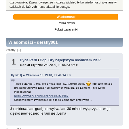
użytkownika. Zwróć uwagę, że możesz widzieć tylko wiadomości wysłane w
działach do których masz aktualnie dostęp.
Wiadomości
Pokaż wątki
Pokaż załączniki
Wiadomości - derstly001
Strony: [
1
]
1
Hyde Park
/
Odp: Gry najlepszym nośnikiem idei?
«
dnia:
Stycznia 24, 2020, 10:56:53 am »
Cytat: Q w Września 16, 2018, 09:46:14 am
Takie pytanko... Miał kto z Was (zwł. Ty, Autorze wątku
) do czynienia z
grą komputerową Elea? Jej twórcy chwalą się, że Lemem (i nie tylko)
inspirowana:
https://www.gry-online.pl/gry/elea/z74667
Ciekaw jestem zwyczajnie ile z tego Lema tam przetrwało...
Ja próbowałam grać, ale wytrwałam 30 minut i wyłączyłam, więc
ciężko powiedzieć ile tam jest Lema