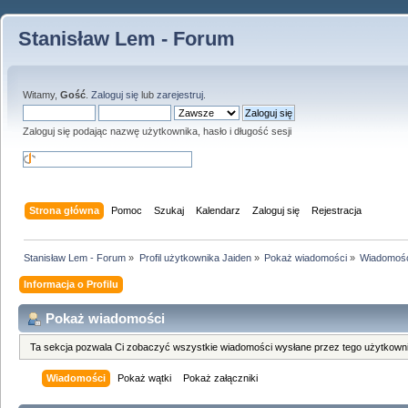
Stanisław Lem - Forum
Witamy,
Gość
.
Zaloguj się
lub
zarejestruj
.
Zaloguj się podając nazwę użytkownika, hasło i długość sesji
Strona główna
Pomoc
Szukaj
Kalendarz
Zaloguj się
Rejestracja
Stanisław Lem - Forum
»
Profil użytkownika Jaiden
»
Pokaż wiadomości
»
Wiadomoś
Informacja o Profilu
Pokaż wiadomości
Ta sekcja pozwala Ci zobaczyć wszystkie wiadomości wysłane przez tego użytkowni
Wiadomości
Pokaż wątki
Pokaż załączniki