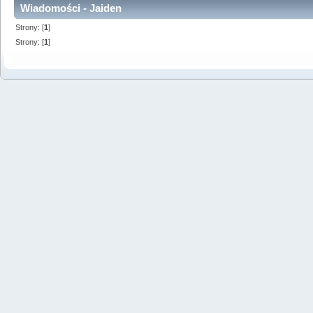
Wiadomości - Jaiden
Strony: [
1
]
Strony: [
1
]