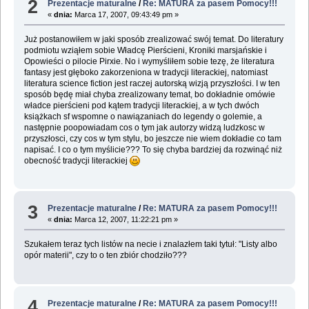
2
Prezentacje maturalne
/
Re: MATURA za pasem Pomocy!!!
«
dnia:
Marca 17, 2007, 09:43:49 pm »
Już postanowiłem w jaki sposób zrealizować swój temat. Do literatury
podmiotu wziąłem sobie Władcę Pierścieni, Kroniki marsjańskie i
Opowieści o pilocie Pirxie. No i wymyśliłem sobie tezę, że literatura
fantasy jest głęboko zakorzeniona w tradycji literackiej, natomiast
literatura science fiction jest raczej autorską wizją przyszłości. I w ten
sposób będę miał chyba zrealizowany temat, bo dokładnie omówie
władce pierścieni pod kątem tradycji literackiej, a w tych dwóch
książkach sf wspomne o nawiązaniach do legendy o golemie, a
następnie poopowiadam cos o tym jak autorzy widzą ludzkosc w
przyszłosci, czy cos w tym stylu, bo jeszcze nie wiem dokładie co tam
napisać. I co o tym myślicie??? To się chyba bardziej da rozwinąć niż
obecność tradycji literackiej
3
Prezentacje maturalne
/
Re: MATURA za pasem Pomocy!!!
«
dnia:
Marca 12, 2007, 11:22:21 pm »
Szukałem teraz tych listów na necie i znalazłem taki tytuł: "Listy albo
opór materii", czy to o ten zbiór chodziło???
4
Prezentacje maturalne
/
Re: MATURA za pasem Pomocy!!!