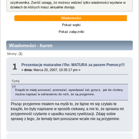
użytkownika. Zwróć uwagę, że możesz widzieć tylko wiadomości wysłane w
działach do których masz aktualnie dostęp.
Wiadomości
Pokaż wątki
Pokaż załączniki
Wiadomości - huren
Strony: [
1
]
1
Prezentacje maturalne
/
Re: MATURA za pasem Pomocy!!!
«
dnia:
Marca 20, 2007, 10:35:17 pm »
Cytuj
Książki te miały poruszać, przerażać, wywoływać żal, gorycz, jak do cholery
można napisać w odniesieniu do nich, że są przyjemne.
Pisząc przyjemne miałem na myśli to, że fajnie mi się czytało te
książki, bo były napisane w sposób ciekawy, a nie to, że sprawia mi
przyjemność czytanie o upadku naszej cywilizacji. Zdaję sobie
sprawę z tego, że tematy tam poruszane wcale nie są przyjemne.