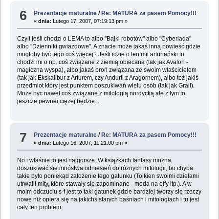
6
Prezentacje maturalne
/
Re: MATURA za pasem Pomocy!!!
«
dnia:
Lutego 17, 2007, 07:19:13 pm »
Czyli jeśli chodzi o LEMA to albo "Bajki robotów" albo "Cyberiada"
albo "Dzienniki gwiazdowe". A znacie może jakąś inną powieść gdzie
mogłoby być tego coś więcej? Jeśli idzie o ten mit arturiański to
chodzi mi o np. coś związane z ziemią obiecaną (tak jak Avalon -
magiczna wyspa), albo jakaś broń związana ze swoim właścicielem
(tak jak Ekskalibur z Arturem, czy Anduril z Aragornem), albo też jakiś
przedmiot który jest punktem poszukiwań wielu osób (tak jak Grall).
Może byc nawet coś związane z mitologią nordycką ale z tym to
jeszcze pewnei ciężej będzie...
7
Prezentacje maturalne
/
Re: MATURA za pasem Pomocy!!!
«
dnia:
Lutego 16, 2007, 11:21:00 pm »
No i właśnie to jest najgorsze. W książkach fantasy można
doszukiwać się mnóstwa odniesień do różnych mitologii, bo chyba
takie było poniekąd założenie tego gatunku (Tolkien swoimi dziełami
utrwalił mity, które stawały się zapominane - moda na elfy itp.). A w
moim odczuciu s-f jest to taki gatunek gdzie bardziej tworzy się rzeczy
nowe niż opiera się na jakichś starych baśniach i mitologiach i tu jest
cały ten problem.