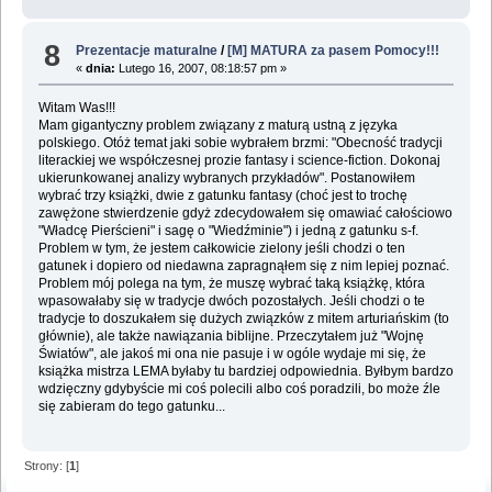
8
Prezentacje maturalne
/
[M] MATURA za pasem Pomocy!!!
«
dnia:
Lutego 16, 2007, 08:18:57 pm »
Witam Was!!!
Mam gigantyczny problem związany z maturą ustną z języka
polskiego. Otóż temat jaki sobie wybrałem brzmi: "Obecność tradycji
literackiej we współczesnej prozie fantasy i science-fiction. Dokonaj
ukierunkowanej analizy wybranych przykładów". Postanowiłem
wybrać trzy książki, dwie z gatunku fantasy (choć jest to trochę
zawężone stwierdzenie gdyż zdecydowałem się omawiać całościowo
"Władcę Pierścieni" i sagę o "Wiedźminie") i jedną z gatunku s-f.
Problem w tym, że jestem całkowicie zielony jeśli chodzi o ten
gatunek i dopiero od niedawna zapragnąłem się z nim lepiej poznać.
Problem mój polega na tym, że muszę wybrać taką książkę, która
wpasowałaby się w tradycje dwóch pozostałych. Jeśli chodzi o te
tradycje to doszukałem się dużych związków z mitem arturiańskim (to
głównie), ale także nawiązania biblijne. Przeczytałem już "Wojnę
Światów", ale jakoś mi ona nie pasuje i w ogóle wydaje mi się, że
książka mistrza LEMA byłaby tu bardziej odpowiednia. Byłbym bardzo
wdzięczny gdybyście mi coś polecili albo coś poradzili, bo może źle
się zabieram do tego gatunku...
Strony: [
1
]