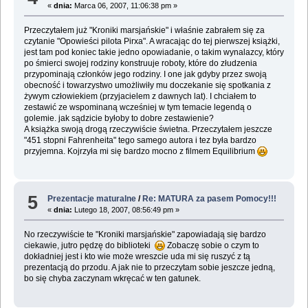
«
dnia:
Marca 06, 2007, 11:06:38 pm »
Przeczytałem już "Kroniki marsjańskie" i właśnie zabrałem się za
czytanie "Opowieści pilota Pirxa". A wracając do tej pierwszej książki,
jest tam pod koniec takie jedno opowiadanie, o takim wynalazcy, który
po śmierci swojej rodziny konstruuje roboty, które do złudzenia
przypominają członków jego rodziny. I one jak gdyby przez swoją
obecność i towarzystwo umożliwiły mu doczekanie się spotkania z
żywym człowiekiem (przyjacielem z dawnych lat). I chciałem to
zestawić ze wspominaną wcześniej w tym temacie legendą o
golemie. jak sądzicie byłoby to dobre zestawienie?
A książka swoją drogą rzeczywiście świetna. Przeczytałem jeszcze
"451 stopni Fahrenheita" tego samego autora i tez była bardzo
przyjemna. Kojrzyła mi się bardzo mocno z filmem Equilibrium
5
Prezentacje maturalne
/
Re: MATURA za pasem Pomocy!!!
«
dnia:
Lutego 18, 2007, 08:56:49 pm »
No rzeczywiście te "Kroniki marsjańskie" zapowiadają się bardzo
ciekawie, jutro pędzę do biblioteki
Zobaczę sobie o czym to
dokładniej jest i kto wie może wreszcie uda mi się ruszyć z tą
prezentacją do przodu. A jak nie to przeczytam sobie jeszcze jedną,
bo się chyba zaczynam wkręcać w ten gatunek.