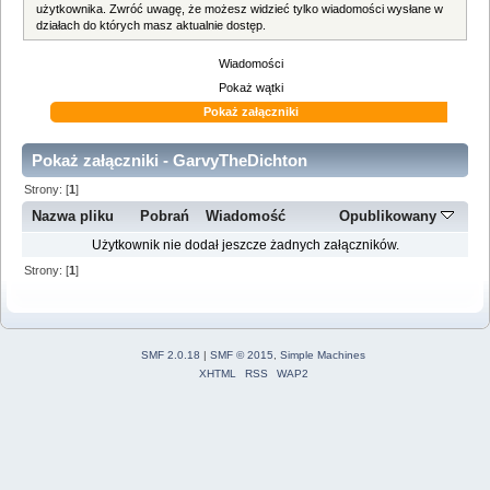
użytkownika. Zwróć uwagę, że możesz widzieć tylko wiadomości wysłane w
działach do których masz aktualnie dostęp.
Wiadomości
Pokaż wątki
Pokaż załączniki
Pokaż załączniki - GarvyTheDichton
Strony: [
1
]
Nazwa pliku
Pobrań
Wiadomość
Opublikowany
Użytkownik nie dodał jeszcze żadnych załączników.
Strony: [
1
]
SMF 2.0.18
|
SMF © 2015
,
Simple Machines
XHTML
RSS
WAP2