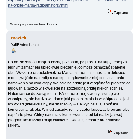
na-orbite-marsa-radioamatorzy.html
Zapisane
Mówią już powszechnie: Di - da...
maziek
YaBB Administrator
Co do złożoności misji to trochę przesada, po prostu "na kupę" chcą za
jednym zamachem upiec dwie pieczenie, co może oznaczać spalenie
obu. Wysłanie czegokolwiek na Marsa oznacza, że musi tam dolecieć
moduł, wejście na orbitę a następnie lądowanie z niej to rozdzielenie
hamowania na dwa etapy. Wejście na orbitę jest w ogólności prostsze od
lądowania (aczkolwiek wejście na szczególną orbitę niekoniecznie).
Natomiast co do zastąpienia - EA to raczej nie, stworzyli sondę we
współpracy, nie bardzo wiadomo jaki procent miała ta współpraca, a jaki
ich wkład (intelektualny, nie finansowy) - ale wyniosła ją japońska,
komercyjna rakieta. W myśl zasady, że nie trzeba kupować browaru, aby
napić się piwa. Chiny natomiast konsekwentnie od lat realizują swój
program kosmiczny i mają całkowicie własną technikę oraz własne
rakiety.
Zapisane