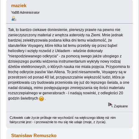
Kosmosu (Przeczytany 2836213 razy)
maziek
YaBB Administrator
Tak, to bardzo ciekawe doniesienie, pierwszy prawie na pewno nie
zanieczyszczony materiał z wnętrza asteroidy na Ziemi. Mnie jednak
bardziej zelektryzowała podana kilka dni temu wiadomość, że
staruteńkie Voyagery, które kilka lat temu przebiły się przez bąbel
heliosfery i wzięły rozwód z Układem - właśnie dokonały
"niespodziewanego odkrycia" - za pomocą swego jakże ubogiego z
dzisiejszego punktu widzenia instrumentarium wykryły nowy rodzaj
dżetów elektronowych, o których nauka nie miała pojęcia. Przypomina to
trochę odkrycie pasów Van Allena. To jest niesamowite, Voyagery są w
przestrzeni od ponad 40 lat, przypuszczalnie większość ludzi, która je
projektowała czy budowała przeniosła się już do lepszego świata, a one
nadal działają, mimo postępującego zmniejszania się ilości materiału
rozszczepialnego w generatorach - i nadają nowinki, z odległości 20
godzin świetlnych
.
Zapisane
Człowiek całe życie próbuje nie wychodzić na większego idiotę niż nim
faktycznie jest - i przeważnie to mu się nie udaje (moje, z życia).
Stanisław Remuszko