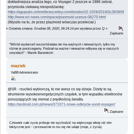
dokładniejsza analiza tego, co Voyager 2 jeszcze w 1986 zebrał,
przyniosła ciekawą niespodziankę:
https://agupubs.onlinelibrary.wiley.com/doi/abs/10.1029/2019GL083909
http://www.sci-news.com/space/plasmoid-uranus-08270.html
(Wyszło na to, że przez plazmoid wówczas przeleciał.)
«
Ostatnia zmiana: Grudnia 08, 2020, 06:24:14 pm wysłana przez Q
»
Zapisane
"Wśród wydarzeń wszechświata nie ma ważnych i nieważnych, tylko my
różnie je postrzegamy. Podział na ważne i nieważne odbywa się w naszych
umysłach" - Marek Baraniecki
maziek
YaBB Administrator
@SR - rzuciłeś wybiorczą, to nie wiesz co się dzieje. Dżety to są
strumienie wysokoenergetycznych cząstek, w tym wypadku elektronów
poruszających się niemal z prędkością światła.
https://android.com.pl/news/371071-nowe-odkrycie-sond-voyager/
Zapisane
Człowiek całe życie próbuje nie wychodzić na większego idiotę niż nim
faktycznie jest - i przeważnie to mu się nie udaje (moje, z życia).