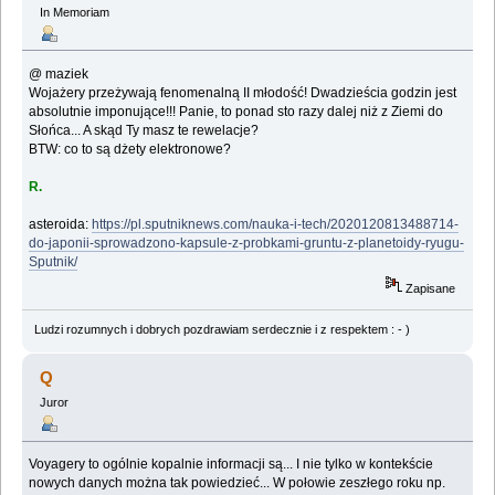
In Memoriam
@ maziek
Wojażery przeżywają fenomenalną II młodość! Dwadzieścia godzin jest
absolutnie imponujące!!! Panie, to ponad sto razy dalej niż z Ziemi do
Słońca... A skąd Ty masz te rewelacje?
BTW: co to są dżety elektronowe?
R.
asteroida:
https://pl.sputniknews.com/nauka-i-tech/2020120813488714-
do-japonii-sprowadzono-kapsule-z-probkami-gruntu-z-planetoidy-ryugu-
Sputnik/
Zapisane
Ludzi rozumnych i dobrych pozdrawiam serdecznie i z respektem : - )
Q
Juror
Voyagery to ogólnie kopalnie informacji są... I nie tylko w kontekście
nowych danych można tak powiedzieć... W połowie zeszłego roku np.