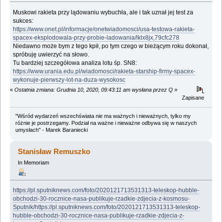
Muskowi rakieta przy lądowaniu wybuchła, ale i tak uznał jej test za
sukces:
https://www.onet.pl/informacje/onetwiadomosci/usa-testowa-rakieta-
spacex-eksplodowala-przy-probie-ladowania/lklx8jx,79cfc278
Niedawno może bym z tego kpił, po tym czego w bieżącym roku dokonał,
spróbuję uwierzyć na słowo.
Tu bardziej szczegółowa analiza lotu śp. SN8:
https://www.urania.edu.pl/wiadomosci/rakieta-starship-firmy-spacex-
wykonuje-pierwszy-lot-na-duza-wysokosc
«
Ostatnia zmiana: Grudnia 10, 2020, 09:43:11 am wysłana przez Q
»
Zapisane
"Wśród wydarzeń wszechświata nie ma ważnych i nieważnych, tylko my
różnie je postrzegamy. Podział na ważne i nieważne odbywa się w naszych
umysłach" - Marek Baraniecki
Stanisław Remuszko
In Memoriam
https://pl.sputniknews.com/foto/2020121713531313-teleskop-hubble-
obchodzi-30-rocznice-nasa-publikuje-rzadkie-zdjecia-z-kosmosu-
Sputnik/https://pl.sputniknews.com/foto/2020121713531313-teleskop-
hubble-obchodzi-30-rocznice-nasa-publikuje-rzadkie-zdjecia-z-