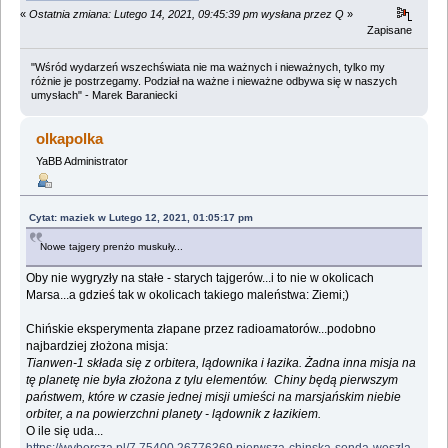
«
Ostatnia zmiana: Lutego 14, 2021, 09:45:39 pm wysłana przez Q
»
Zapisane
"Wśród wydarzeń wszechświata nie ma ważnych i nieważnych, tylko my
różnie je postrzegamy. Podział na ważne i nieważne odbywa się w naszych
umysłach" - Marek Baraniecki
olkapolka
YaBB Administrator
Cytat: maziek w Lutego 12, 2021, 01:05:17 pm
Nowe tajgery prenżo muskuły...
Oby nie wygryzły na stałe - starych tajgerów...i to nie w okolicach
Marsa...a gdzieś tak w okolicach takiego maleństwa: Ziemi;)
Chińskie eksperymenta złapane przez radioamatorów...podobno
najbardziej złożona misja:
Tianwen-1 składa się z orbitera, lądownika i łazika. Żadna inna misja na
tę planetę nie była złożona z tylu elementów. Chiny będą pierwszym
państwem, które w czasie jednej misji umieści na marsjańskim niebie
orbiter, a na powierzchni planety - lądownik z łazikiem.
O ile się uda...
https://wyborcza.pl/7,75400,26776369,pierwsza-chinska-sonda-weszla-