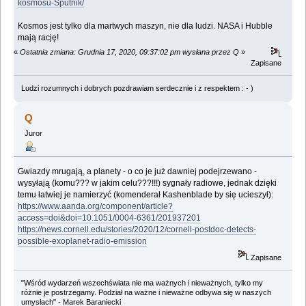
kosmosu-Sputnik/
Kosmos jest tylko dla martwych maszyn, nie dla ludzi. NASA i Hubble
mają rację!
«
Ostatnia zmiana: Grudnia 17, 2020, 09:37:02 pm wysłana przez Q
»
Zapisane
Ludzi rozumnych i dobrych pozdrawiam serdecznie i z respektem : - )
Q
Juror
Gwiazdy mrugają, a planety - o co je już dawniej podejrzewano -
wysyłają (komu??? w jakim celu???!!!) sygnały radiowe, jednak dzięki
temu łatwiej je namierzyć (komenderał Kashenblade by się ucieszył):
https://www.aanda.org/component/article?
access=doi&doi=10.1051/0004-6361/201937201
https://news.cornell.edu/stories/2020/12/cornell-postdoc-detects-
possible-exoplanet-radio-emission
Zapisane
"Wśród wydarzeń wszechświata nie ma ważnych i nieważnych, tylko my
różnie je postrzegamy. Podział na ważne i nieważne odbywa się w naszych
umysłach" - Marek Baraniecki