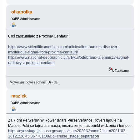
olkapolka
YaBB Administrator
Coś zaszumiało z Proximy Centauri:
https://www.scientificamerican.com/article/alien-hunters-discover-
mysterious-signal-from-proxima-centauri/
https://www.national-geographic.pl/artykul/odebrano-tajemniczy-sygnal-
radiowy-z-proxima-centauri
Zapisane
Mówią już powszechnie: Di - da...
maziek
YaBB Administrator
Za 7 dni Perwersyjny Rower (Mars Perserverance Rover) ląduje na
Marsie. Póki co fajna animacja, można zmieniać punkt widzenia i tempo.
https://eyesstage.jpl.nasa.gov/apps/mars2020/#/home?time=2021-02-
18T21:26:45.867+01:00&id=cruise_stage_separation