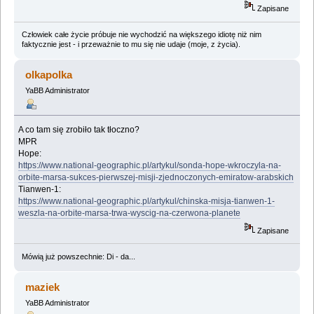
Zapisane
Człowiek całe życie próbuje nie wychodzić na większego idiotę niż nim
faktycznie jest - i przeważnie to mu się nie udaje (moje, z życia).
olkapolka
YaBB Administrator
A co tam się zrobiło tak tłoczno?
MPR
Hope:
https://www.national-geographic.pl/artykul/sonda-hope-wkroczyla-na-
orbite-marsa-sukces-pierwszej-misji-zjednoczonych-emiratow-arabskich
Tianwen-1:
https://www.national-geographic.pl/artykul/chinska-misja-tianwen-1-
weszla-na-orbite-marsa-trwa-wyscig-na-czerwona-planete
Zapisane
Mówią już powszechnie: Di - da...
maziek
YaBB Administrator