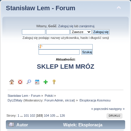
Stanisław Lem - Forum
Witamy,
Gość
.
Zaloguj się
lub
zarejestruj
.
Zaloguj się podając nazwę użytkownika, hasło i długość sesji
Aktualności:
SKLEP LEM MRÓZ
Stanisław Lem - Forum
»
Polski
»
DyLEMaty
(Moderatorzy:
Forum Admin
,
skrzat
) »
Eksploracja Kosmosu
« poprzedni
następny »
Strony:
1
...
101
102
[
103
]
104
105
...
126
DRUKUJ
Autor
Wątek: Eksploracja