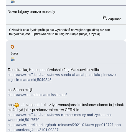
Nowe tajgery prenżo muskuły...
Zapisane
Człowiek całe życie próbuje nie wychodzić na większego idiotę niż nim
faktycznie jest - i przeważnie to mu się nie udaje (moje, z życia).
Q
Juror
Ta emiracka, Hope, ponoć właśnie fotę Mar
k
sowi strzeliła:
https://www.rmf24.pl/nauka/news-sonda-al-amal-przeslala-pierwsze-
zdjecie-marsa,nId,5049345
ps. Strona misji:
https://www.emiratesmarsmission.ae/
pps
. Linka-spod-linki - z tym wenusjańskim fosforowodorem to jednak
może być jak z przekroczeniem
c
w CERN-ie:
https://www.rmf24.pl/nauka/news-ciemne-chmury-nad-zyciem-na-
wenus,nId,5017579
https://www.eurekalert.org/pub_releases/2021-01/uow-ppo012721.php
https://arxiv.org/abs/2101.09837