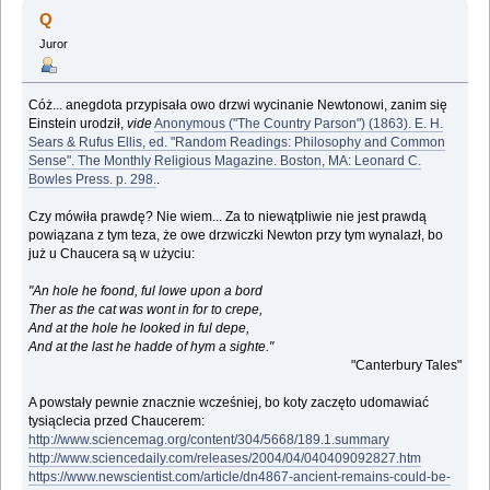
Tomasza Lema (Przeczytany 234260 razy)
Q
Juror
Cóż... anegdota przypisała owo drzwi wycinanie Newtonowi, zanim się
Einstein urodził,
vide
Anonymous ("The Country Parson") (1863). E. H.
Sears & Rufus Ellis, ed. "Random Readings: Philosophy and Common
Sense". The Monthly Religious Magazine. Boston, MA: Leonard C.
Bowles Press. p. 298.
.
Czy mówiła prawdę? Nie wiem... Za to niewątpliwie nie jest prawdą
powiązana z tym teza, że owe drzwiczki Newton przy tym wynalazł, bo
już u Chaucera są w użyciu:
"An hole he foond, ful lowe upon a bord
Ther as the cat was wont in for to crepe,
And at the hole he looked in ful depe,
And at the last he hadde of hym a sighte."
"Canterbury Tales"
A powstały pewnie znacznie wcześniej, bo koty zaczęto udomawiać
tysiąclecia przed Chaucerem:
http://www.sciencemag.org/content/304/5668/189.1.summary
http://www.sciencedaily.com/releases/2004/04/040409092827.htm
https://www.newscientist.com/article/dn4867-ancient-remains-could-be-