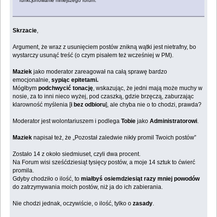
funkcjonowanie niniejszego forum.
Skrzacie
,
Argument, że wraz z usunięciem postów znikną wątki jest nietrafny, bo
wystarczy usunąć treść (o czym pisałem też wcześniej w PM).
Maziek
jako moderator zareagował na całą sprawę bardzo
emocjonalnie,
sypiąc epitetami.
Mógłbym
podchwycić tonację
, wskazując, że jedni mają może muchy w
nosie, za to inni nieco wyżej, pod czaszką, gdzie brzęczą, zaburzając
klarowność myślenia [
i bez odbioru
], ale chyba nie o to chodzi, prawda?
Moderator jest wolontariuszem i podlega
Tobie
jako
Administratorowi
.
Maziek
napisał też, że „Pozostał zaledwie nikły promil Twoich postów”
Zostało 14 z około siedmiuset, czyli dwa procent.
Na Forum wisi sześćdziesiąt tysięcy postów, a moje 14 sztuk to ćwierć
promila.
Gdyby chodziło o ilość, to
miałbyś osiemdziesiąt razy mniej powodów
do zatrzymywania moich postów, niż ja do ich zabierania.
Nie chodzi jednak, oczywiście, o ilość, tylko o
zasady
.