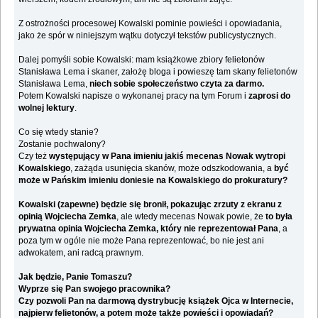
Z ostrożności procesowej Kowalski pominie powieści i opowiadania,
jako że spór w niniejszym wątku dotyczył tekstów publicystycznych.
Dalej pomyśli sobie Kowalski: mam książkowe zbiory felietonów
Stanisława Lema i skaner, założę bloga i powieszę tam skany felietonów
Stanisława Lema,
niech sobie społeczeństwo czyta za darmo.
Potem Kowalski napisze o wykonanej pracy na tym Forum i
zaprosi do
wolnej lektury
.
Co się wtedy stanie?
Zostanie pochwalony?
Czy też
występujący w Pana imieniu jakiś mecenas Nowak wytropi
Kowalskiego
, zażąda usunięcia skanów, może odszkodowania, a
być
może w Pańskim imieniu doniesie na Kowalskiego do prokuratury?
Kowalski (zapewne) będzie się bronił, pokazując zrzuty z ekranu z
opinią Wojciecha Zemka
, ale wtedy mecenas Nowak powie, że
to była
prywatna opinia Wojciecha Zemka, który nie reprezentował Pana
, a
poza tym w ogóle nie może Pana reprezentować, bo nie jest ani
adwokatem, ani radcą prawnym.
Jak będzie, Panie Tomaszu?
Wyprze się Pan swojego pracownika?
Czy pozwoli Pan na darmową dystrybucję książek Ojca w Internecie,
najpierw felietonów, a potem może także powieści i opowiadań?