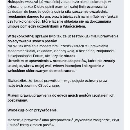
Hokopoko
wskazał już wcześniej zasadnicze niekonsekwencje w
cytowanej przez
Ciebie
opinii prawnej
i całej linii rozumowania
.
Ja dodam do tego, że
ogólna opinia siłą rzeczy nie uwzględnia
regulaminu danego forum, oraz istniejących na nim (lub nie) funkcji
czy funkcjonalności, które łącznie składają się na dorozumianą
umowę pomiędzy uczestnikami a Właścicielem.
W tej konkretnej sprawie
było tak, że
uczestnik (ja) miał uprawnienia
do edytowania swoich postów.
Na skutek działania moderatora uczestnik utracił te uprawnienia.
Moderator działał, zakładam, z dobrą wolą, a bez pełnej znajomości
funkcjonalności Forum, ale liczy się
skutek
.
Utraciłem te uprawnienia w stosunku do postów, które nie zostały
usunięte, wbrew mojej woli, wbrew intencjom i niezgodnie z
wnioskiem skierowanym do moderatora.
Stwierdziłeś, że jesteś prawnikiem, więc pojęcie
ochrony praw
nabytych
powinno
Ci
być znane.
Miałem prawa/uprawnienia do edycji moich postów i zostałem ich
pozbawiony.
Wnioskuję o ich przywrócenie.
Możesz je przywrócić albo przeprowadzić „wykonanie zastępcze”, czyli
usunąć teksty z moich postów.