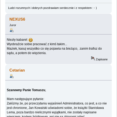
Ludzi rozumnych i dobrych pozdrawiam serdecznie i z respektem : - )
NEXUS6
Juror
Niezły kabaret
Wyobraźcie sobie pracować z kimś takim...
Maziek, kasuj wszystko co się pojawia na bieżąco, zanim trafisz do
sądu, a potem do więzienia.
Zapisane
Cetarian
Szanowny Panie Tomaszu
,
Mam następujące pytanie:
Załóżmy że, po przeczytaniu wyjaśnień Administratora, co jest, a co nie
jest chronione, Jan Kowalski uświadomi sobie, że książki Stanisława
Lema, poza bardzo nielicznymi wyjątkami, nie zostały napisane
wierszem, kodem źródłowym, ani nie są zbiorami zdjęć.