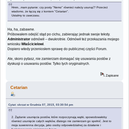
Hmm...mam pytanie: czy posty "Nemo" również należy usunąć? Przecież
wiadomo, że łączą się z kontem "Cetarian".
Ustalmy to zawczasu.
Ha, ha, zabawne.
Próbowałem odejść stąd po cichu, zabierając jednak swoje teksty.
Administrator
odmówił – dwukrotnie. Odmówił też przekazania mojego
wniosku
Właścicielowi
.
Dopiero wtedy przeniosłem sprawę do publicznej części Forum.
Ale, skoro pytasz, nie zamierzam domagać się usuwania postów z
dyskusji o usuwaniu postów. Tylko tych oryginalnych.
Zapisane
Cetarian
Cytat: skrzat w Grudnia 07, 2015, 03:30:54 pm
2. Żądanie usunięcia postów, które rozpoczynają wątki, spowodowałoby
również usunięcie całych wątków, dlatego nie zamierzam go spełnić. Jest to
moja suwerenna decyzja, jako osoby odpowiedzialnej za działanie i