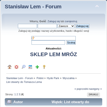
Stanisław Lem - Forum
Witamy,
Gość
.
Zaloguj się
lub
zarejestruj
.
Zaloguj się podając nazwę użytkownika, hasło i długość sesji
Aktualności:
SKLEP LEM MRÓZ
Stanisław Lem - Forum
»
Polski
»
Hyde Park
»
Wyszalnia
»
List otwarty do Tomasza Lema
« poprzedni
następny »
Strony:
1
2
3
[
4
]
DRUKUJ
Autor
Wątek: List otwarty do