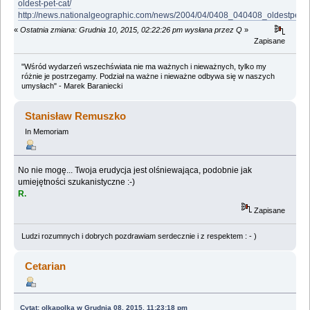
oldest-pet-cat/
http://news.nationalgeographic.com/news/2004/04/0408_040408_oldestpetca
«
Ostatnia zmiana: Grudnia 10, 2015, 02:22:26 pm wysłana przez Q
»
Zapisane
"Wśród wydarzeń wszechświata nie ma ważnych i nieważnych, tylko my
różnie je postrzegamy. Podział na ważne i nieważne odbywa się w naszych
umysłach" - Marek Baraniecki
Stanisław Remuszko
In Memoriam
No nie mogę... Twoja erudycja jest olśniewająca, podobnie jak
umiejętności szukanistyczne :-)
R.
Zapisane
Ludzi rozumnych i dobrych pozdrawiam serdecznie i z respektem : - )
Cetarian
Cytat: olkapolka w Grudnia 08, 2015, 11:23:18 pm