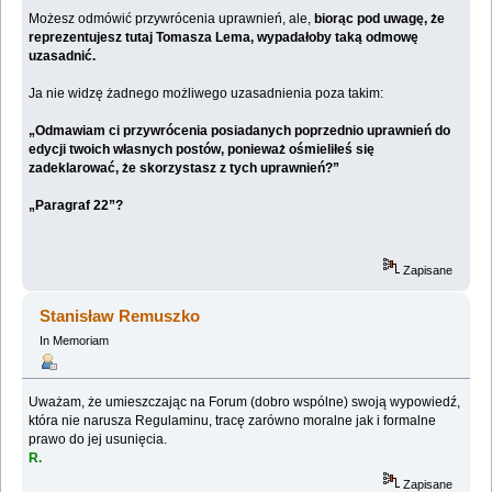
Możesz odmówić przywrócenia uprawnień, ale,
biorąc pod uwagę, że
reprezentujesz tutaj Tomasza Lema, wypadałoby taką odmowę
uzasadnić.
Ja nie widzę żadnego możliwego uzasadnienia poza takim:
„Odmawiam ci przywrócenia posiadanych poprzednio uprawnień do
edycji twoich własnych postów, ponieważ ośmieliłeś się
zadeklarować, że skorzystasz z tych uprawnień?”
„Paragraf 22”?
Zapisane
Stanisław Remuszko
In Memoriam
Uważam, że umieszczając na Forum (dobro wspólne) swoją wypowiedź,
która nie narusza Regulaminu, tracę zarówno moralne jak i formalne
prawo do jej usunięcia.
R.
Zapisane