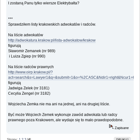
I zostaną Panu tylko wiersze Elektrybałta?
***
Sprawdziłem listy krakowskich adwokatów i radców.
Na liście adwokatów
http://adwokatura.krakow.pl/lista-adwokatow/krakow
figurują
Sławomir Zemanek (nr 989)
i Luiza Zgiep (nr 990)
Na liście radców prawnych
http://www.oirp.krakow.pl/?
act=search&s=Lawyer1&q=&submit=1&o=%2CASC&Ndir1=right&Ncur1=63&
figurują
Jadwiga Zelek (nr 3181)
Cecylia Zengel (nr 3182)
Wojciecha Zemka nie ma ani na jednej, ani na drugiej liście.
Być może Wojciech Zemek wykonuje zawód adwokata lub radcy
prawnego poza Krakowem, ale wydaje się to mało prawdopodobne.
Zapisane
Strony:
1
2
3
[
4
]
DRUKUJ