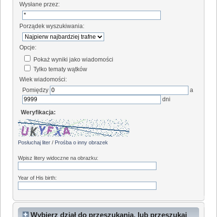
Wysłane przez:
Porządek wyszukiwania:
Opcje:
Pokaż wyniki jako wiadomości
Tylko tematy wątków
Wiek wiadomości:
Pomiędzy
a
dni
Weryfikacja:
Posłuchaj liter
/
Prośba o inny obrazek
Wpisz litery widoczne na obrazku:
Year of His birth:
Wybierz dział do przeszukania, lub przeszukaj