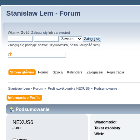
Stanisław Lem - Forum
Witamy,
Gość
.
Zaloguj się
lub
zarejestruj
.
Zaloguj się podając nazwę użytkownika, hasło i długość sesji
Strona główna
Pomoc
Szukaj
Kalendarz
Zaloguj się
Rejestracja
Stanisław Lem - Forum
»
Profil użytkownika NEXUS6
»
Podsumowanie
Informacja o Profilu
Podsumowanie
NEXUS6 
Wiadomości:
Juror
Tekst osobisty:
Wiek: