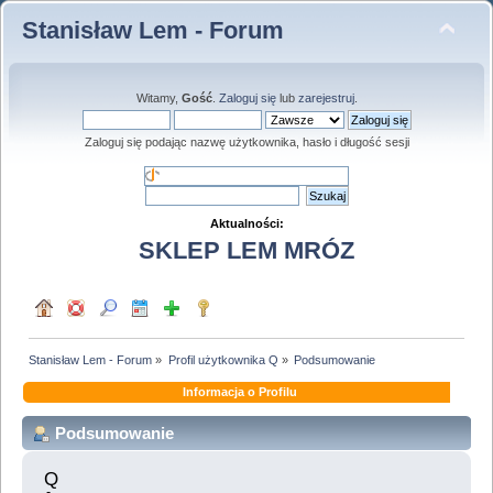
Stanisław Lem - Forum
Witamy,
Gość
.
Zaloguj się
lub
zarejestruj
.
Zaloguj się podając nazwę użytkownika, hasło i długość sesji
Aktualności:
SKLEP LEM MRÓZ
Stanisław Lem - Forum
»
Profil użytkownika Q
»
Podsumowanie
Informacja o Profilu
Podsumowanie
Q 