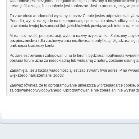
wiadomość jest niezgodna z regulaminem jest proszony o natychmiastowe po
treści, jeśli uznają, że usunięcie jest konieczne. Jest to proces ręczny, w
Za zawartość wiadomości wysłanych przez Ciebie jesteś odpowiedzialny/a w
Ponadto, wyrażasz zgodę na rekompensatę i pozostanie nieszkodliwym dla wła
ujawnienia twojej tożsamości (lub jakichkolwiek powiązanych informacji zeb
Masz możliwość, po rejestracji, wyboru nazwy użytkownika. Zalecamy, abyś w
bezpieczeństwa i dla zachowywania możliwości identyfikacji. Zgadzasz się 
uniknięcia kradzieży konta.
Po zarejestrowaniu i zalogowaniu na to forum, będziesz mógł/mogła wypełnić
obsługa forum uzna za niedokładną lub wulgarną z natury, zostanie usunięt
Zapamiętaj, że z każdą wiadomością jest zapisywany twój adres IP na wypade
większego naruszenia tej zgody.
Zauważ również, że to oprogramowanie umieszcza w przeglądarce cookie, pli
zalogowanego/wylogowanego. Oprogramowanie nie zbiera ani nie wysyła ża