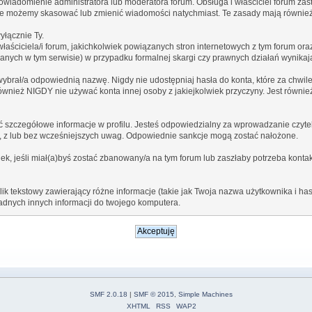
wiadomienie administratora lub moderatora forum. Obsługa i właściciel forum za
ięc nie możemy skasować lub zmienić wiadomości natychmiast. Te zasady mają również
yłącznie Ty.
ściciela/i forum, jakichkolwiek powiązanych stron internetowych z tym forum oraz
ranych w tym serwisie) w przypadku formalnej skargi czy prawnych działań wynika
ybrał/a odpowiednią nazwę. Nigdy nie udostępniaj hasła do konta, które za chwile
również NIGDY nie używać konta innej osoby z jakiejkolwiek przyczyny. Jest równ
 szczegółowe informacje w profilu. Jesteś odpowiedzialny za wprowadzanie czyteln
a, z lub bez wcześniejszych uwag. Odpowiednie sankcje mogą zostać nałożone.
k, jeśli miał(a)byś zostać zbanowany/a na tym forum lub zaszłaby potrzeba kontak
k tekstowy zawierający różne informacje (takie jak Twoja nazwa użytkownika i h
dnych innych informacji do twojego komputera.
SMF 2.0.18
|
SMF © 2015
,
Simple Machines
XHTML
RSS
WAP2