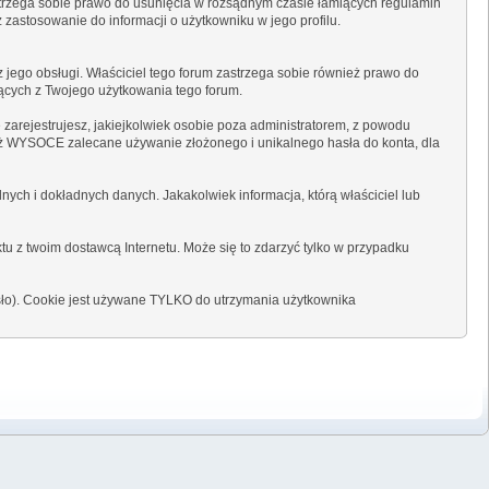
strzega sobie prawo do usunięcia w rozsądnym czasie łamiących regulamin
 zastosowanie do informacji o użytkowniku w jego profilu.
 jego obsługi. Właściciel tego forum zastrzega sobie również prawo do
jących z Twojego użytkowania tego forum.
 zarejestrujesz, jakiejkolwiek osobie poza administratorem, z powodu
ież WYSOCE zalecane używanie złożonego i unikalnego hasła do konta, dla
ych i dokładnych danych. Jakakolwiek informacja, którą właściciel lub
tu z twoim dostawcą Internetu. Może się to zdarzyć tylko w przypadku
asło). Cookie jest używane TYLKO do utrzymania użytkownika