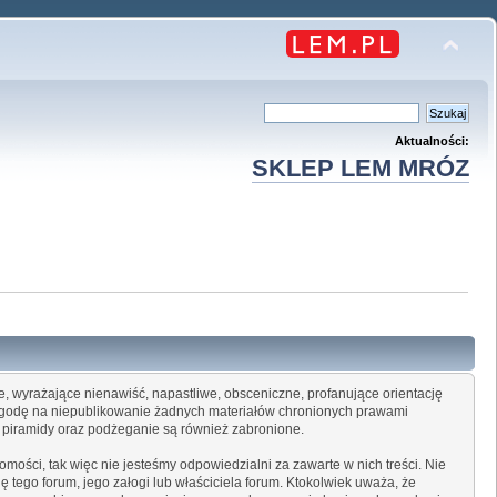
Aktualności:
SKLEP LEM MRÓZ
ne, wyrażające nienawiść, napastliwe, obsceniczne, profanujące orientację
 zgodę na niepublikowanie żadnych materiałów chronionych prawami
i, piramidy oraz podżeganie są również zabronione.
mości, tak więc nie jesteśmy odpowiedzialni za zawarte w nich treści. Nie
 tego forum, jego załogi lub właściciela forum. Ktokolwiek uważa, że