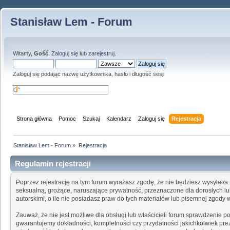
Stanisław Lem - Forum
Witamy,
Gość
.
Zaloguj się
lub
zarejestruj
.
Zaloguj się podając nazwę użytkownika, hasło i długość sesji
Strona główna
Pomoc
Szukaj
Kalendarz
Zaloguj się
Rejestracja
Stanisław Lem - Forum
»
Rejestracja
Regulamin rejestracji
Poprzez rejestrację na tym forum wyrażasz zgodę, że nie będziesz wysyłał/a 
seksualną, grożące, naruszające prywatność, przeznaczone dla dorosłych 
autorskimi, o ile nie posiadasz praw do tych materiałów lub pisemnej zgody
Zauważ, że nie jest możliwe dla obsługi lub właścicieli forum sprawdzenie 
gwarantujemy dokładności, kompletności czy przydatności jakichkolwiek prez