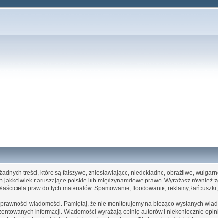
żadnych treści, które są fałszywe, zniesławiające, niedokładne, obraźliwe, wulgar
lub jakkolwiek naruszające polskie lub międzynarodowe prawo. Wyrażasz również
 właściciela praw do tych materiałów. Spamowanie, floodowanie, reklamy, łańcuszk
poprawności wiadomości. Pamiętaj, że nie monitorujemy na bieżąco wysłanych wiado
entowanych informacji. Wiadomości wyrażają opinię autorów i niekoniecznie opinię