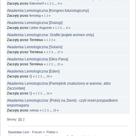
Zaczęty przez
Kakomorf
«
1
2
3
...
6
»
Akademia Lemologiczna [Kongres futurologiczny]
Zaczęty przez
lemolog
«
1
2
»
Akademia Lemologiczna [Dialogi]
Zaczęty przez
Lieber Augustin
«
1
2
3
...
6
»
Akademia Lemologiczna: Grafiki [wątek women only]
Zaczęty przez Terminus
«
1
2
3
»
Akademia Lemologiczna [Solaris]
Zaczęty przez Terminus
«
1
2
3
...
27
»
Akademia Lemologiczna [Głos Pana]
Zaczęty przez Terminus
«
1
2
3
...
21
»
Akademia Lemologiczna [Eden]
Zaczęty przez
Q
«
1
2
3
...
19
»
Akademia Lemologiczna [Pamiętnik znaleziony w wannie, albo
Zaczontek]
Zaczęty przez
Q
«
1
2
3
...
14
»
Akademia Lemologiczna: [Pokój na Ziemi] - czyli reset przypadkiem
wspomagany
Zaczęty przez
xetras
«
1
2
3
...
15
»
Strony: [
1
]
2
Stanisław Lem - Forum
»
Polski
»