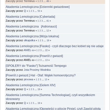
Zaczęty przez Terminus
«
1
2
3
...
49
»
Akademia Lemologiczna [Dzienniki gwiazdowe]
Zaczęty przez
Q
«
1
2
3
...
53
»
Akademia Lemologiczna [Cyberiada]
Zaczęty przez Terminus
«
1
2
3
...
41
»
Akademia Lemologiczna [Astronauci]
Zaczęty przez Terminus
«
1
2
3
...
12
»
Akademia Lemologiczna [Wizja lokalna]
Zaczęty przez
olkapolka
«
1
2
3
...
19
»
Akademia Lemologiczna [Fiasko] - czyli dlaczego bez kobiet się nie udaje
Zaczęty przez
ANIEL-a
«
1
2
3
...
22
»
Akademia Lemologiczna [Powrót z gwiazd]
Zaczęty przez ANIEL-a
«
1
2
3
...
13
»
[SPOILERY do "Fiasko"] Tożsamość Tempego
Zaczęty przez
Jota Proximy Wodnika
[Powrót z gwiazd.] Hal - Olaf. Wątek homoerotyczny?
Zaczęty przez
pirxowa
«
1
2
3
...
13
»
Akademia Lemologiczna [Golem XIV]
Zaczęty przez
Q
«
1
2
3
...
19
»
Akademia Lemologiczna [Summa Technologiae], czyli wszystkoizm
stosowany
Zaczęty przez
Q
«
1
2
3
...
19
»
Akademia Lemologiczna [Opowieści o pilocie Pirxie], czyli Zawód pilota