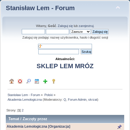
Stanisław Lem - Forum
Witamy,
Gość
.
Zaloguj się
lub
zarejestruj
.
Zaloguj się podając nazwę użytkownika, hasło i długość sesji
Aktualności:
SKLEP LEM MRÓZ
Stanisław Lem - Forum
»
Polski
»
Akademia Lemologiczna
(Moderatorzy:
Q
,
Forum Admin
,
skrzat
)
Strony: [
1
]
2
Temat
/
Zaczęty przez
Akademia Lemologiczna [Organizacja]