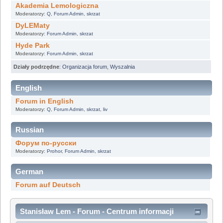
Akademia Lemologiczna
Moderatorzy:
Q
,
Forum Admin
,
skrzat
DyLEMaty
Moderatorzy:
Forum Admin
,
skrzat
Hyde Park
Moderatorzy:
Forum Admin
,
skrzat
Działy podrzędne
:
Organizacja forum
,
Wyszalnia
English
Forum in English
Moderatorzy:
Q
,
Forum Admin
,
skrzat
,
liv
Russian
Форум по-русски
Moderatorzy:
Prohor
,
Forum Admin
,
skrzat
German
Forum auf Deutsch
Stanisław Lem - Forum - Centrum informacji