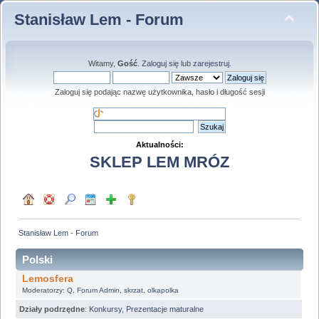
Stanisław Lem - Forum
Witamy,
Gość
.
Zaloguj się
lub
zarejestruj
.
Zaloguj się podając nazwę użytkownika, hasło i długość sesji
Aktualności:
SKLEP LEM MRÓZ
Stanisław Lem - Forum
Polski
Lemosfera
Moderatorzy:
Q
,
Forum Admin
,
skrzat
,
olkapolka
Działy podrzędne
:
Konkursy
,
Prezentacje maturalne