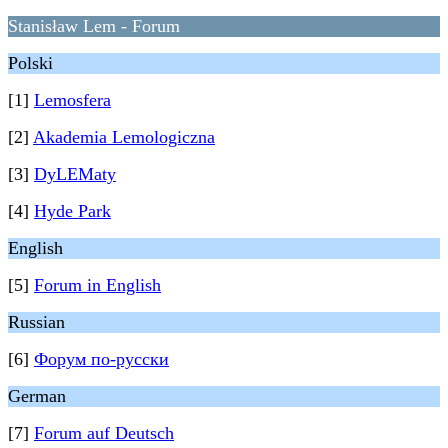
Stanisław Lem - Forum
Polski
[1]
Lemosfera
[2]
Akademia Lemologiczna
[3]
DyLEMaty
[4]
Hyde Park
English
[5]
Forum in English
Russian
[6]
Форум по-русски
German
[7]
Forum auf Deutsch