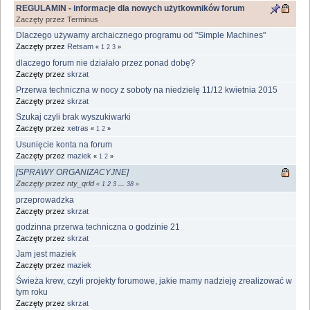
REGULAMIN - informacje dla nowych użytkowników forum
Zaczęty przez Terminus
Dlaczego używamy archaicznego programu od "Simple Machines"
Zaczęty przez
Retsam
«
1
2
3
»
dlaczego forum nie działało przez ponad dobę?
Zaczęty przez
skrzat
Przerwa techniczna w nocy z soboty na niedzielę 11/12 kwietnia 2015
Zaczęty przez
skrzat
Szukaj czyli brak wyszukiwarki
Zaczęty przez
xetras
«
1
2
»
Usunięcie konta na forum
Zaczęty przez
maziek
«
1
2
»
[SPRAWY ORGANIZACYJNE]
Zaczęty przez nty_qrld
«
1
2
3
...
38
»
przeprowadzka
Zaczęty przez
skrzat
godzinna przerwa techniczna o godzinie 21
Zaczęty przez
skrzat
Jam jest maziek
Zaczęty przez
maziek
Świeża krew, czyli projekty forumowe, jakie mamy nadzieję zrealizować w
tym roku
Zaczęty przez
skrzat