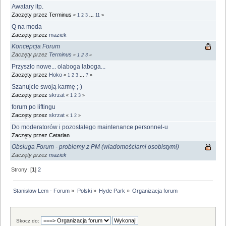
Awatary itp.
Zaczęty przez Terminus
«
1
2
3
...
11
»
Q na moda
Zaczęty przez
maziek
Koncepcja Forum
Zaczęty przez
Terminus
«
1
2
3
»
Przyszło nowe... olaboga laboga...
Zaczęty przez
Hoko
«
1
2
3
...
7
»
Szanujcie swoją karmę ;-)
Zaczęty przez
skrzat
«
1
2
3
»
forum po liftingu
Zaczęty przez
skrzat
«
1
2
»
Do moderatorów i pozostałego maintenance personnel-u
Zaczęty przez Cetarian
Obsługa Forum - problemy z PM (wiadomościami osobistymi)
Zaczęty przez
maziek
Strony: [
1
]
2
Stanisław Lem - Forum
»
Polski
»
Hyde Park
»
Organizacja forum
Skocz do: