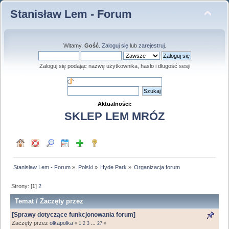
Stanisław Lem - Forum
Witamy,
Gość
.
Zaloguj się
lub
zarejestruj
.
Zaloguj się podając nazwę użytkownika, hasło i długość sesji
Aktualności:
SKLEP LEM MRÓZ
Stanisław Lem - Forum
»
Polski
»
Hyde Park
»
Organizacja forum
Strony: [
1
]
2
Temat
/
Zaczęty przez
[Sprawy dotyczące funkcjonowania forum]
Zaczęty przez
olkapolka
«
1
2
3
...
27
»