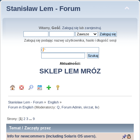
Stanisław Lem - Forum
Witamy,
Gość
.
Zaloguj się
lub
zarejestruj
.
Zaloguj się podając nazwę użytkownika, hasło i długość sesji
Aktualności:
SKLEP LEM MRÓZ
Stanisław Lem - Forum
»
English
»
Forum in English
(Moderatorzy:
Q
,
Forum Admin
,
skrzat
,
liv
)
Strony: [
1
]
2
3
...
9
Temat
/
Zaczęty przez
Info for newcommers (including Solaris OS users).