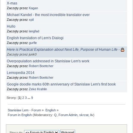
X-mas
Zaczęty przez
Kagan
Michael Kandel - the most incredible translator ever
Zaczęty przez
xpil
Hullo
Zaczęty przez
langfad
English translation of Lem's Dialogi
Zaczęty przez
gurfle
Here is Practical Explanation about Next Life, Purpose of Human Life -
Zaczęty przez junk0
Overpopulation addressed in Stanislaw Lem's work
Zaczęty przez
Robert Boettcher
Lemopedia 2014
Zaczęty przez
Robert Boettcher
Google doodle marks 60th anniversary of Stanislaw Lem's first book
Zaczęty przez
Zeke Krahlin
Strony: [
1
]
2
3
...
9
Stanisław Lem - Forum
»
English
»
Forum in English
(Moderatorzy:
Q
,
Forum Admin
,
skrzat
,
liv
)
Skocz do: