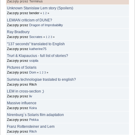
Zaczęty przez Terminus
Unknown Stanislaw Lem story (Spoilers)
Zaczęty przez bender
«
1
2
»
LEMIAN criticism of DUNE?
Zaczęty przez
Dragon of Improbability
Ray Bradbury
Zaczęty przez
Socrates
«
1
2
3
»
"137 seconds" translated to English
Zaczęty przez
katherine75
Trurl & Klapaucius - full list of stories?
Zaczęty przez
ssipila
Pictures of Solaris
Zaczęty przez
Dom
«
1
2
3
»
Summa technologiae traslated to english?
Zaczęty przez Ritch
LEM in cross-section ;)
Zaczęty przez
liv
Massive influence
Zaczęty przez
Koira
Nirenburg´s Solaris film adaptation
Zaczęty przez
Pekka
Franz Rottensteiner and Lem
Zaczęty przez
Ritch