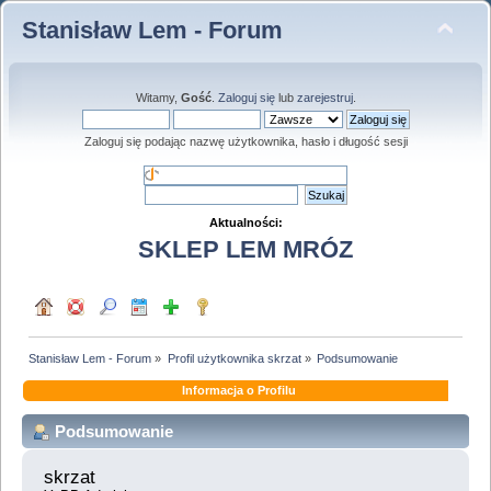
Stanisław Lem - Forum
Witamy,
Gość
.
Zaloguj się
lub
zarejestruj
.
Zaloguj się podając nazwę użytkownika, hasło i długość sesji
Aktualności:
SKLEP LEM MRÓZ
Stanisław Lem - Forum
»
Profil użytkownika skrzat
»
Podsumowanie
Informacja o Profilu
Podsumowanie
skrzat 