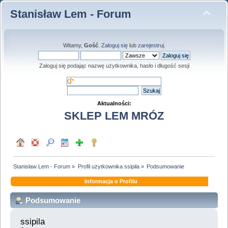
Stanisław Lem - Forum
Witamy,
Gość
.
Zaloguj się
lub
zarejestruj
.
Zaloguj się podając nazwę użytkownika, hasło i długość sesji
Aktualności:
SKLEP LEM MRÓZ
Stanisław Lem - Forum
»
Profil użytkownika ssipila
»
Podsumowanie
Informacja o Profilu
Podsumowanie
ssipila 