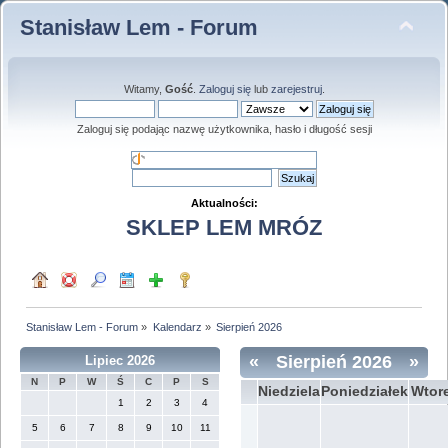
Stanisław Lem - Forum
Witamy,
Gość
.
Zaloguj się
lub
zarejestruj
.
Zaloguj się podając nazwę użytkownika, hasło i długość sesji
Aktualności:
SKLEP LEM MRÓZ
Stanisław Lem - Forum
»
Kalendarz
»
Sierpień 2026
«
Sierpień 2026
»
Lipiec 2026
N
P
W
Ś
C
P
S
Niedziela
Poniedziałek
Wtor
1
2
3
4
5
6
7
8
9
10
11