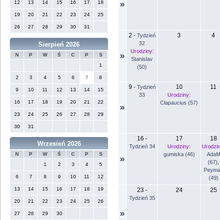
12
13
14
15
16
17
18
»
19
20
21
22
23
24
25
26
27
28
29
30
31
2
3
4
-
Tydzień
32
Sierpień 2026
Urodziny:
»
N
P
W
Ś
C
P
S
Stanislav
1
(50)
2
3
4
5
6
7
8
9
10
11
-
Tydzień
9
10
11
12
13
14
15
33
Urodziny:
16
17
18
19
20
21
22
Clapaucius (57)
»
23
24
25
26
27
28
29
30
31
16
17
18
-
Wrzesień 2026
Tydzień 34
Urodziny:
Urodzin
gumiska (46)
Ada
N
P
W
Ś
C
P
S
»
(67)
,
1
2
3
4
5
Peyma
6
7
8
9
10
11
12
(49)
13
14
15
16
17
18
19
23
24
25
-
Tydzień 35
20
21
22
23
24
25
26
»
27
28
29
30