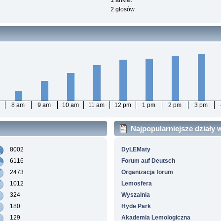
1 ankiet
2 głosów
8 am
9 am
10 am
11 am
12 pm
1 pm
2 pm
3 pm
Najpopularniejsze działy
8002
DyLEMaty
6116
Forum auf Deutsch
2473
Organizacja forum
1012
Lemosfera
324
Wyszalnia
180
Hyde Park
129
Akademia Lemologiczna