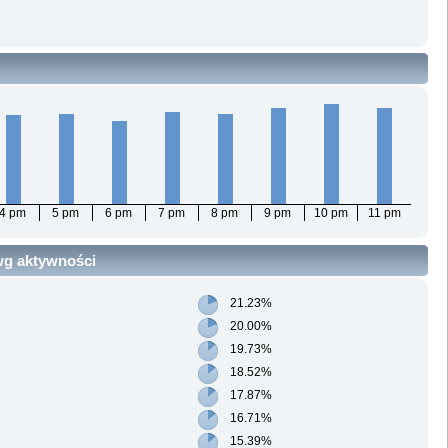
4 pm
5 pm
6 pm
7 pm
8 pm
9 pm
10 pm
11 pm
 wg aktywności
21.23%
20.00%
19.73%
18.52%
17.87%
16.71%
15.39%