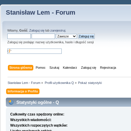
Stanisław Lem - Forum
Witamy,
Gość
.
Zaloguj się
lub
zarejestruj
.
Zaloguj się podając nazwę użytkownika, hasło i długość sesji
Strona główna
Pomoc
Szukaj
Kalendarz
Zaloguj się
Rejestracja
Stanisław Lem - Forum
»
Profil użytkownika Q
»
Pokaż statystyki
Informacja o Profilu
Statystyki ogólne - Q
Całkowity czas spędzony online:
Wszystkich wiadomości:
Wszystkich rozpoczętych wątków: