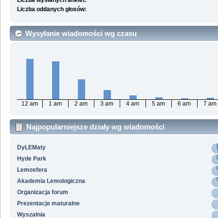
Liczba wysłanych ankiet:
Liczba oddanych głosów:
Wysyłanie wiadomości wg czasu
12 am
1 am
2 am
3 am
4 am
5 am
6 am
7 am
Najpopularniejsze działy wg wiadomości
DyLEMaty
Hyde Park
Lemosfera
Akademia Lemologiczna
Organizacja forum
Prezentacje maturalne
Wyszalnia