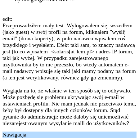
edit:
Przeprowadziłem mały test. Wylogowałem się, wszedłem
(jako guest) w swój profil na forum, kliknąłem "wyślij
email" (ikona koperty), w polu nadawca wpisałem coś
brzydkiego i wysłałem. Efekt taki sam, to znaczy nadawcą
jest [to co wpisałem] <solaris[at]lem.pl> i adres IP forum,
taki jak wyżej. W przypadku zarejestrowanego
użytkownika by to nie przeszło, bo wtedy automatem e-
mail nadawcy wpisuje się taki jaki mamy podany na forum
(a ten jest weryfikowany, również gdy go zmienimy).
Wygląda na to, że właśnie w ten sposób się to odbywało.
Może pozbędę się problemu ukrywając swój e-mail w
ustawieniach profilu. Nie mam jednak nic przeciwko temu,
żeby był dostępny dla innych członków forum. Stąd
pytanie do administracji: może dałoby się uniemożliwić
niezarejestrowanym wysyłanie maili do użytkowników?
Nawigacja