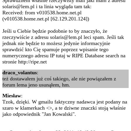
Sprawdziłem właśnie rzeczywisty mail jaki mam z adresu
solaris@lem.pl i ta linia wygląda tam tak:
Received: from v010538.home.net.pl
(v010538.home.net.pl [62.129.201.124])
Jeśli u Ciebie będzie podobnie to by znaczyło, że
rzeczywiście z adresu solaris@lem.pl leci spam. Jeśli tak
jednak nie będzie to możesz jedynie informacyjnie
sprawdzić kto Cię spamuje poprzez wpisanie tego
numerycznego adresu IP tutaj w RIPE Database search na
stronie http://ripe.net
draco_volantus
:
też dostawałem już coś takiego, ale nie powiązałem z
forum lema jeno usunąłem, hm.
Miesław
:
Tzok, dzięki. W gmailu faktyczny nadawca jest podany na
szaro w klamerkach <>, a te dziwne znaczki stoją właśnie
jako odpowiednik "Jan Kowalski".