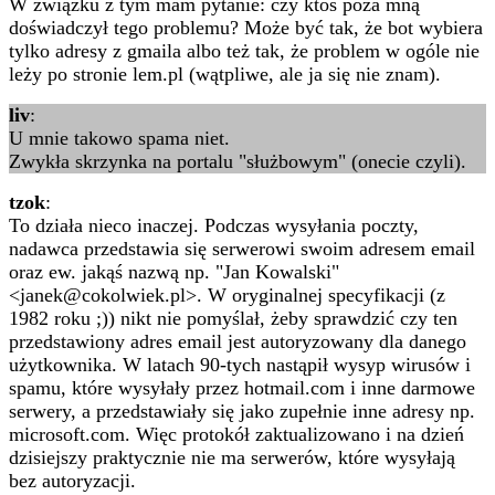
W związku z tym mam pytanie: czy ktoś poza mną
doświadczył tego problemu? Może być tak, że bot wybiera
tylko adresy z gmaila albo też tak, że problem w ogóle nie
leży po stronie lem.pl (wątpliwe, ale ja się nie znam).
liv
:
U mnie takowo spama niet.
Zwykła skrzynka na portalu "służbowym" (onecie czyli).
tzok
:
To działa nieco inaczej. Podczas wysyłania poczty,
nadawca przedstawia się serwerowi swoim adresem email
oraz ew. jakąś nazwą np. "Jan Kowalski"
<janek@cokolwiek.pl>. W oryginalnej specyfikacji (z
1982 roku ;)) nikt nie pomyślał, żeby sprawdzić czy ten
przedstawiony adres email jest autoryzowany dla danego
użytkownika. W latach 90-tych nastąpił wysyp wirusów i
spamu, które wysyłały przez hotmail.com i inne darmowe
serwery, a przedstawiały się jako zupełnie inne adresy np.
microsoft.com. Więc protokół zaktualizowano i na dzień
dzisiejszy praktycznie nie ma serwerów, które wysyłają
bez autoryzacji.