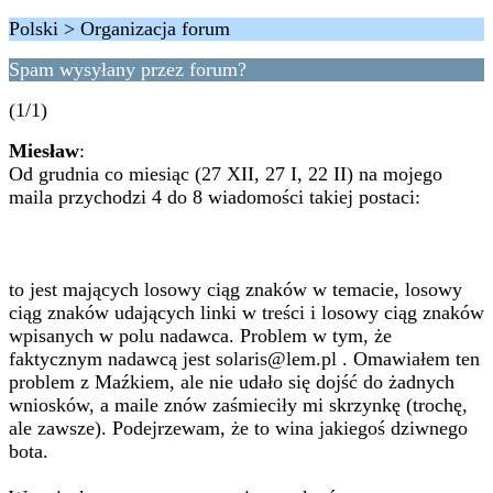
Polski > Organizacja forum
Spam wysyłany przez forum?
(1/1)
Miesław
:
Od grudnia co miesiąc (27 XII, 27 I, 22 II) na mojego
maila przychodzi 4 do 8 wiadomości takiej postaci:
to jest mających losowy ciąg znaków w temacie, losowy
ciąg znaków udających linki w treści i losowy ciąg znaków
wpisanych w polu nadawca. Problem w tym, że
faktycznym nadawcą jest solaris@lem.pl . Omawiałem ten
problem z Maźkiem, ale nie udało się dojść do żadnych
wniosków, a maile znów zaśmieciły mi skrzynkę (trochę,
ale zawsze). Podejrzewam, że to wina jakiegoś dziwnego
bota.