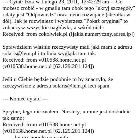
--- Cytat: tzok w Lutego 23, 2011, 12:42:29 am ---Co
możesz zrobić - w gmailu tam obok tego "ukryj szczegóły"
i daty jest "Odpowiedz" oraz menu rozwijane (strzałka w
dół). Jak je rozwiniesz i wybierzesz "Pokaż oryginał" to
zobaczysz wszystkie nagłówki, a wśród nich:
Received: from cokolwiek.pl ([jakis.numeryczny.adres.ip])
Sprawdziłem właśnie rzeczywisty mail jaki mam z adresu
solaris@lem.pl i ta linia wygląda tam tak:
Received: from v010538.home.net.pl
(v010538.home.net.pl [62.129.201.124])
Jeśli u Ciebie będzie podobnie to by znaczyło, że
rzeczywiście z adresu solaris@lem.pl leci spam.
--- Koniec cytatu ---
Sprytne, tego nie znałem. Niestety, u mnie jest dokładnie
tak samo:
Received: from v010538.home.net.pl
(v010538.home.net.pl [62.129.201.124])
by mx.google.com with ...