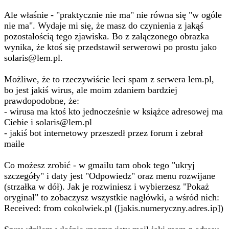
Ale właśnie - "praktycznie nie ma" nie równa się "w ogóle
nie ma". Wydaje mi się, że masz do czynienia z jakąś
pozostałością tego zjawiska. Bo z załączonego obrazka
wynika, że ktoś się przedstawił serwerowi po prostu jako
solaris@lem.pl.
Możliwe, że to rzeczywiście leci spam z serwera lem.pl,
bo jest jakiś wirus, ale moim zdaniem bardziej
prawdopodobne, że:
- wirusa ma ktoś kto jednocześnie w książce adresowej ma
Ciebie i solaris@lem.pl
- jakiś bot internetowy przeszedł przez forum i zebrał
maile
Co możesz zrobić - w gmailu tam obok tego "ukryj
szczegóły" i daty jest "Odpowiedz" oraz menu rozwijane
(strzałka w dół). Jak je rozwiniesz i wybierzesz "Pokaż
oryginał" to zobaczysz wszystkie nagłówki, a wśród nich:
Received: from cokolwiek.pl ([jakis.numeryczny.adres.ip])