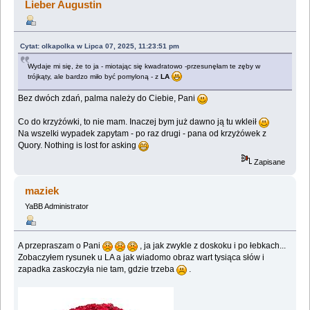
Lieber Augustin
Cytat: olkapolka w Lipca 07, 2025, 11:23:51 pm
Wydaje mi się, że to ja - miotając się kwadratowo -przesunęłam te zęby w
trójkąty, ale bardzo miło być pomyloną - z
LA
Bez dwóch zdań, palma należy do Ciebie, Pani
Co do krzyżówki, to nie mam. Inaczej bym już dawno ją tu wkleił
Na wszelki wypadek zapytam - po raz drugi - pana od krzyżówek z
Quory. Nothing is lost for asking
Zapisane
maziek
YaBB Administrator
A przepraszam o Pani
, ja jak zwykle z doskoku i po łebkach...
Zobaczyłem rysunek u LA a jak wiadomo obraz wart tysiąca słów i
zapadka zaskoczyła nie tam, gdzie trzeba
.