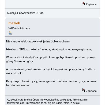
Zapisane
Mówią już powszechnie: Di - da...
maziek
YaBB Administrator
Nie cierpię jolek (aczkolwiek jedną Jolkę kocham).
Ixixelka z ISBN to może być księga, skrajny pion w prawym górnym,
Wonczas kobitki od pióra i popitki to mogą być literatki poziomo prawy
górny 3 wers od góry,
A z ustnikiem i górnikiem może być tuba poziomo prawy dolny 1 albo 4
wers od dołu.
Parę innych haseł myślę, że mogę wiedzieć, ale nie wiem, czy podawać
bez dopasowania.
Zapisane
Człowiek całe życie próbuje nie wychodzić na większego idiotę niż nim
faktycznie jest - i przeważnie to mu się nie udaje (moje, z życia).