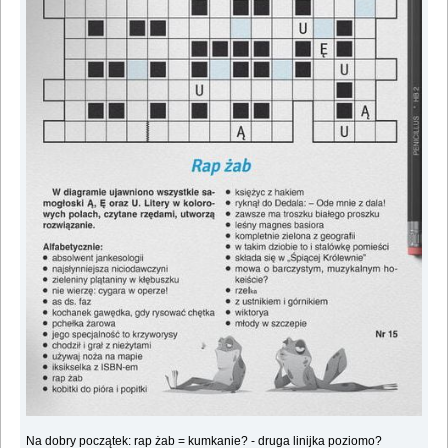
Na dobry początek: rap żab = kumkanie? - druga linijka poziomo?