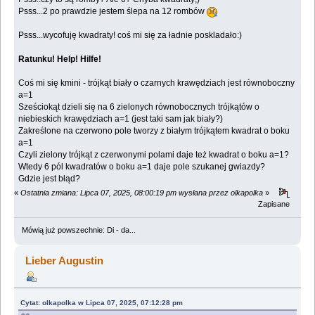
Psss...2 po prawdzie jestem ślepa na 12 rombów
Psss...wycofuję kwadraty! coś mi się za ładnie poskladało:)
Ratunku! Help! Hilfe!
Coś mi się kmini - trójkąt biały o czarnych krawędziach jest równoboczny
a=1
Sześciokąt dzieli się na 6 zielonych równobocznych trójkątów o
niebieskich krawędziach a=1 (jest taki sam jak biały?)
Zakreślone na czerwono pole tworzy z białym trójkątem kwadrat o boku
a=1
Czyli zielony trójkąt z czerwonymi polami daje też kwadrat o boku a=1?
Wtedy 6 pól kwadratów o boku a=1 daje pole szukanej gwiazdy?
Gdzie jest błąd?
«
Ostatnia zmiana: Lipca 07, 2025, 08:00:19 pm wysłana przez olkapolka
»
Zapisane
Mówią już powszechnie: Di - da...
Lieber Augustin
Cytat: olkapolka w Lipca 07, 2025, 07:12:28 pm