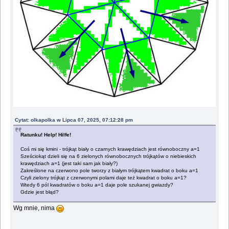
Cytat: olkapolka w Lipca 07, 2025, 07:12:28 pm
Ratunku! Help! Hilfe!
Coś mi się kmini - trójkąt biały o czarnych krawędziach jest równoboczny a=1
Sześciokąt dzieli się na 6 zielonych równobocznych trójkątów o niebieskich
krawędziach a=1 (jest taki sam jak biały?)
Zakreślone na czerwono pole tworzy z białym trójkątem kwadrat o boku a=1
Czyli zielony trójkąt z czerwonymi polami daje też kwadrat o boku a=1?
Wtedy 6 pól kwadratów o boku a=1 daje pole szukanej gwiazdy?
Gdzie jest błąd?
Wg mnie, nima