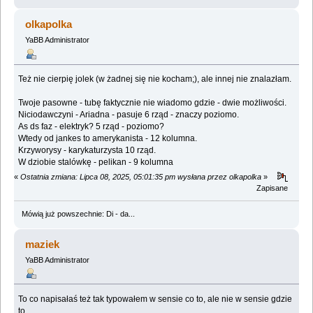
olkapolka
YaBB Administrator
Też nie cierpię jolek (w żadnej się nie kocham;), ale innej nie znalazłam.
Twoje pasowne - tubę faktycznie nie wiadomo gdzie - dwie możliwości.
Niciodawczyni - Ariadna - pasuje 6 rząd - znaczy poziomo.
As ds faz - elektryk? 5 rząd - poziomo?
Wtedy od jankes to amerykanista - 12 kolumna.
Krzyworysy - karykaturzysta 10 rząd.
W dziobie stalówkę - pelikan - 9 kolumna
«
Ostatnia zmiana: Lipca 08, 2025, 05:01:35 pm wysłana przez olkapolka
»
Zapisane
Mówią już powszechnie: Di - da...
maziek
YaBB Administrator
To co napisałaś też tak typowałem w sensie co to, ale nie w sensie gdzie
to.