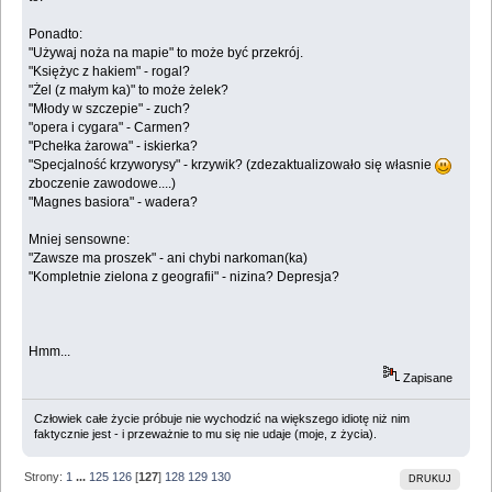
Ponadto:
"Używaj noża na mapie" to może być przekrój.
"Księżyc z hakiem" - rogal?
"Żel (z małym ka)" to może żelek?
"Młody w szczepie" - zuch?
"opera i cygara" - Carmen?
"Pchełka żarowa" - iskierka?
"Specjalność krzyworysy" - krzywik? (zdezaktualizowało się własnie
zboczenie zawodowe....)
"Magnes basiora" - wadera?
Mniej sensowne:
"Zawsze ma proszek" - ani chybi narkoman(ka)
"Kompletnie zielona z geografii" - nizina? Depresja?
Hmm...
Zapisane
Człowiek całe życie próbuje nie wychodzić na większego idiotę niż nim
faktycznie jest - i przeważnie to mu się nie udaje (moje, z życia).
Strony:
1
...
125
126
[
127
]
128
129
130
DRUKUJ