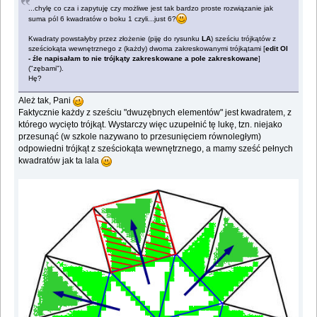
...chylę co cza i zapytuję czy możliwe jest tak bardzo proste rozwiązanie jak
suma pól 6 kwadratów o boku 1 czyli...just 6?
Kwadraty powstałyby przez złożenie (piję do rysunku
LA
) sześciu trójkątów z
sześciokąta wewnętrznego z (każdy) dwoma zakreskowanymi trójkątami [
edit Ol
- źle napisałam to nie trójkąty zakreskowane a pole zakreskowane
]
("zębami").
Hę?
Ależ tak, Pani
Faktycznie każdy z sześciu "dwuzębnych elementów" jest kwadratem, z
którego wycięto trójkąt. Wystarczy więc uzupełnić tę lukę, tzn. niejako
przesunąć (w szkole nazywano to przesunięciem równoległym)
odpowiedni trójkąt z sześciokąta wewnętrznego, a mamy sześć pełnych
kwadratów jak ta lala