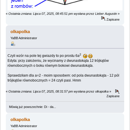
«
Ostatnia zmiana: Lipca 07, 2025, 08:45:51 pm wysłana przez Lieber Augustin
»
Zapisane
olkapolka
YaBB Administrator
2
Czyli wzór na pole tej gwiazdy to po prostu 6a
Edyta: przy założeniu, że wycinamy z dwunastokąta 12 trójkątów
równobocznych o boku równym bokowi dwunastokąta.
Sprawdziłam dla a=2 - moim sposobem: od pola dwunastokąta - 12 pól
trójkątów równobocznych = 24 czyli pasi. Hmm
«
Ostatnia zmiana: Lipca 07, 2025, 08:31:57 pm wysłana przez olkapolka
»
Zapisane
Mówią już powszechnie: Di - da...
olkapolka
YaBB Administrator