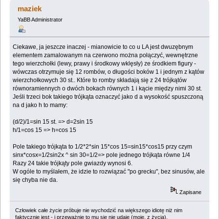
1948156 razy)
maziek
YaBB Administrator
Ciekawe, ja jeszcze inaczej - mianowicie to co u LA jest dwuzębnym
elementem zamalowanym na czerwono można połączyć, wewnętrzne
tego wierzchołki (lewy, prawy i środkowy wklęsły) ze środkiem figury -
wówczas otrzymuje się 12 rombów, o długości boków 1 i jednym z kątów
wierzchołkowych 30 st.. Które to romby składają się z 24 trójkątów
równoramiennych o dwóch bokach równych 1 i kącie między nimi 30 st.
Jeśli trzeci bok takiego trójkąta oznaczyć jako d a wysokość spuszczoną
na d jako h to mamy:
(d/2)/1=sin 15 st. => d=2sin 15
h/1=cos 15 => h=cos 15
Pole takiego trójkąta to 1/2*2*sin 15*cos 15=sin15*cos15 przy czym
sinx*cosx=1/2sin2x ^ sin 30=1/2=> pole jednego trójkąta równe 1/4
Razy 24 takie trójkąty pole gwiazdy wynosi 6.
W ogóle to myślałem, że idzie to rozwiązać "po grecku", bez sinusów, ale
się chyba nie da.
Zapisane
Człowiek całe życie próbuje nie wychodzić na większego idiotę niż nim
faktycznie jest - i przeważnie to mu się nie udaje (moje, z życia).