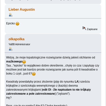
Lieber Augustin
Epicko
Zapisane
olkapolka
YaBB Administrator
Widzę, że moje łopatologiczne rozwiązanie dzielą jakieś otchłanie od
maźkowego
Taa..."epicko" to wyjątkowo dobre określenie...chylę co cza i zapytuję czy
możliwe jest tak bardzo proste rozwiązanie jak suma pól 6 kwadratów o
boku 1 czyli...just 6?
Kwadraty powstałyby przez złożenie (piję do rysunku
LA
) sześciu
trójkątów z sześciokąta wewnętrznego z (każdy) dwoma
zakreskowanymi trójkątami [
edit Ol - źle napisałam to nie trójkąty
zakreskowane a pole zakreskowane
] ("zębami").
Hę?
Psss..czy to są romby? Ale 6? Chyba kwadraty;)