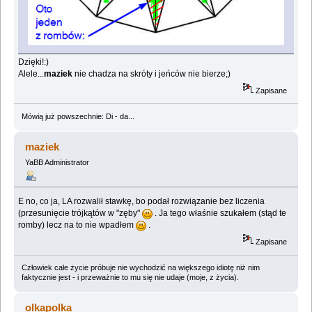
Dzięki!:)
Alele...
maziek
nie chadza na skróty i jeńców nie bierze;)
Zapisane
Mówią już powszechnie: Di - da...
maziek
YaBB Administrator
E no, co ja, LA rozwalił stawkę, bo podał rozwiązanie bez liczenia
(przesunięcie trójkątów w "zęby"
. Ja tego właśnie szukałem (stąd te
romby) lecz na to nie wpadłem
.
Zapisane
Człowiek całe życie próbuje nie wychodzić na większego idiotę niż nim
faktycznie jest - i przeważnie to mu się nie udaje (moje, z życia).
olkapolka