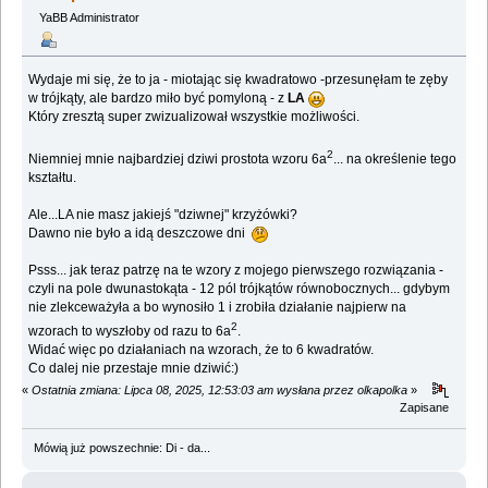
YaBB Administrator
Wydaje mi się, że to ja - miotając się kwadratowo -przesunęłam te zęby
w trójkąty, ale bardzo miło być pomyloną - z
LA
Który zresztą super zwizualizował wszystkie możliwości.
2
Niemniej mnie najbardziej dziwi prostota wzoru 6a
... na określenie tego
kształtu.
Ale...LA nie masz jakiejś "dziwnej" krzyżówki?
Dawno nie było a idą deszczowe dni
Psss... jak teraz patrzę na te wzory z mojego pierwszego rozwiązania -
czyli na pole dwunastokąta - 12 pól trójkątów równobocznych... gdybym
nie zlekceważyła a bo wynosiło 1 i zrobiła działanie najpierw na
2
wzorach to wyszłoby od razu to 6a
.
Widać więc po działaniach na wzorach, że to 6 kwadratów.
Co dalej nie przestaje mnie dziwić:)
«
Ostatnia zmiana: Lipca 08, 2025, 12:53:03 am wysłana przez olkapolka
»
Zapisane
Mówią już powszechnie: Di - da...