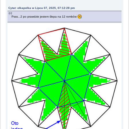
Cytat: olkapolka w Lipca 07, 2025, 07:12:28 pm
Psss...2 po prawdzie jestem ślepa na 12 rombów