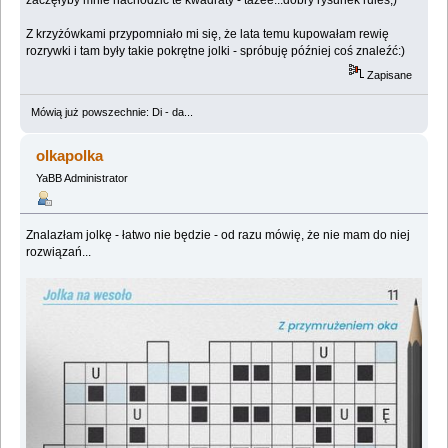
zaczęłyby mnie nachodzić te kwadraty - tażee...dobry rysunek rules;)
Z krzyżówkami przypomniało mi się, że lata temu kupowałam rewię
rozrywki i tam były takie pokrętne jolki - spróbuję później coś znaleźć:)
Zapisane
Mówią już powszechnie: Di - da...
olkapolka
YaBB Administrator
Znalazłam jolkę - łatwo nie będzie - od razu mówię, że nie mam do niej
rozwiązań...