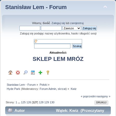
Stanisław Lem - Forum
Witamy,
Gość
.
Zaloguj się
lub
zarejestruj
.
Zaloguj się podając nazwę użytkownika, hasło i długość sesji
Aktualności:
SKLEP LEM MRÓZ
Stanisław Lem - Forum
»
Polski
»
Hyde Park
(Moderatorzy:
Forum Admin
,
skrzat
) »
Kwiz
« poprzedni
następny »
Strony:
1
...
125
126
[
127
]
128
129
130
DRUKUJ
Autor
Wątek: Kwiz (Przeczytany