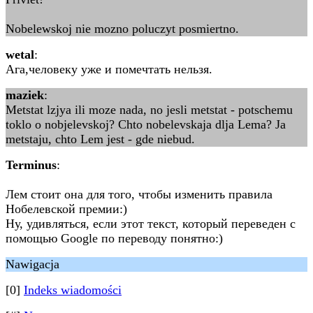
Nobelewskoj nie mozno poluczyt posmiertno.
wetal
:
Ага,человеку уже и помечтать нельзя.
maziek
:
Metstat lzjya ili moze nada, no jesli metstat - potschemu
toklo o nobjelevskoj? Chto nobelevskaja dlja Lema? Ja
metstaju, chto Lem jest - gde niebud.
Terminus
:
Лем стоит она для того, чтобы изменить правила
Нобелевской премии:)
Ну, удивляться, если этот текст, который переведен с
помощью Google по переводу понятно:)
Nawigacja
[0]
Indeks wiadomości