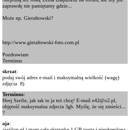
zaprawdę nie pamiętamy gdzie...
Może np. Gierałtowski?
http://www.gieraltowski-foto.com.pl
Pozdrawiam
Terminus
skrzat
:
podaj swój adres e-mail i maksymalną wielkość (wagę)
zdjęcia 8)
Terminus
:
Heej Szefie, jak tak to ja też chcę! E-mail e42@o2.pl,
objętość maksymalna zdjecia 3gb. Myślę, że się zmieści...
?
aja
:
aja@op.pl i mam całą skrzynke 1 GB pustą i nieokresloną