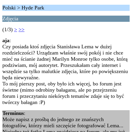
Polski > Hyde Park
Zdjęcia
(1/3)
>
>>
aja
:
Czy posiada ktoś zdjęcia Stanisława Lema w dużej
rozdzielczości? Urządzam właśnie swój pokój i nie chce
mieć na ścianie żadnej Marilyn Monroe tylko osobe, którą
podziwiam, mój autorytet. Przeszukałam cały internet i
wszędzie sa tylko malutkie zdjęcia, które po powiększeniu
będa niewyraźne.
To mój pierszy post, oby było ich więcej, bo forum jest
świetne (mimo odrobiny bałaganu, ale po przejrzeniu
forum i przeczytaniu niekórych tematów zdaje się to być
twórczy bałagan :P)
Terminus
:
Może napisz z prośbą do jednego ze znańszych
fotografów, którzy mieli szczęście fotografować Lema...
Niejedną też fotkę Lema znajdziesz na forum, ale my już