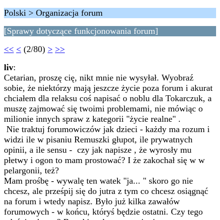
Polski > Organizacja forum
[Sprawy dotyczące funkcjonowania forum]
<<
<
(2/80)
>
>>
liv
:
Cetarian, proszę cię, nikt mnie nie wysyłał. Wyobraź
sobie, że niektórzy mają jeszcze życie poza forum i akurat
chciałem dla relaksu coś napisać o noblu dla Tokarczuk, a
muszę zajmować się twoimi problemami, nie mówiąc o
milionie innych spraw z kategorii "życie realne" .
Nie traktuj forumowiczów jak dzieci - każdy ma rozum i
widzi ile w pisaniu Remuszki głupot, ile prywatnych
opinii, a ile sensu - czy jak napisze , że wyrosły mu
płetwy i ogon to mam prostować? I że zakochał się w w
pelargonii, też?
Mam prośbę - wywalę ten watek "ja... " skoro go nie
chcesz, ale prześpij się do jutra z tym co chcesz osiągnąć
na forum i wtedy napisz. Było już kilka zawałów
forumowych - w końcu, któryś będzie ostatni. Czy tego