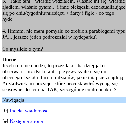
3. "Takie tam", właśnie widziałem, właśnie mi się, właśnie
zjadłem, właśnie pytam... i inne bieżączki dezaktualizujące
się po dniu/tygodniu/miesiącu + żarty i figle - do tego
hyde.
4. Hmmm, nie mam pomysłu co zrobić z parablogami typu
JA... jeszcze jeden podrozdział w hydeparku?
Co myślicie o tym?
Hornet
:
Jeżeli o mnie chodzi, to przez lata - bardziej jako
obserwator niż dyskutant - przyzwyczaiłem się do
obecnego kształtu forum i działów, jakie tutaj się znajdują.
Aczkolwiek propozycje, które przedstawiłeś wydają się
sensowne. Jestem na TAK, szczególnie co do punktu 2.
Nawigacja
[0]
Indeks wiadomości
[#]
Następna strona