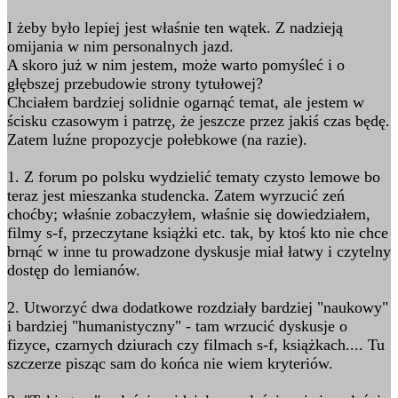
I żeby było lepiej jest właśnie ten wątek. Z nadzieją
omijania w nim personalnych jazd.
A skoro już w nim jestem, może warto pomyśleć i o
głębszej przebudowie strony tytułowej?
Chciałem bardziej solidnie ogarnąć temat, ale jestem w
ścisku czasowym i patrzę, że jeszcze przez jakiś czas będę.
Zatem luźne propozycje połebkowe (na razie).
1. Z forum po polsku wydzielić tematy czysto lemowe bo
teraz jest mieszanka studencka. Zatem wyrzucić zeń
choćby; właśnie zobaczyłem, właśnie się dowiedziałem,
filmy s-f, przeczytane książki etc. tak, by ktoś kto nie chce
brnąć w inne tu prowadzone dyskusje miał łatwy i czytelny
dostęp do lemianów.
2. Utworzyć dwa dodatkowe rozdziały bardziej "naukowy"
i bardziej "humanistyczny" - tam wrzucić dyskusje o
fizyce, czarnych dziurach czy filmach s-f, książkach.... Tu
szczerze pisząc sam do końca nie wiem kryteriów.