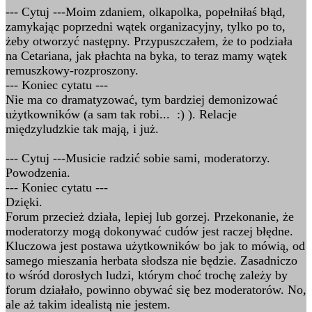
--- Cytuj ---Moim zdaniem, olkapolka, popełniłaś błąd,
zamykając poprzedni wątek organizacyjny, tylko po to,
żeby otworzyć następny. Przypuszczałem, że to podziała
na Cetariana, jak płachta na byka, to teraz mamy wątek
remuszkowy-rozproszony.
--- Koniec cytatu ---
Nie ma co dramatyzować, tym bardziej demonizować
użytkowników (a sam tak robi... :) ). Relacje
międzyludzkie tak mają, i już.
--- Cytuj ---Musicie radzić sobie sami, moderatorzy.
Powodzenia.
--- Koniec cytatu ---
Dzięki.
Forum przecież działa, lepiej lub gorzej. Przekonanie, że
moderatorzy mogą dokonywać cudów jest raczej błędne.
Kluczowa jest postawa użytkowników bo jak to mówią, od
samego mieszania herbata słodsza nie będzie. Zasadniczo
to wśród dorosłych ludzi, którym choć trochę zależy by
forum działało, powinno obywać się bez moderatorów. No,
ale aż takim idealistą nie jestem.