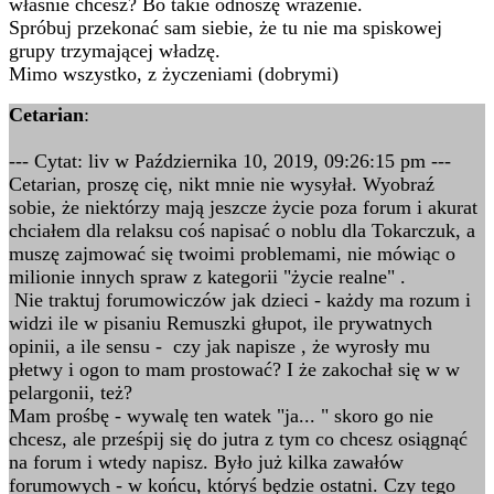
właśnie chcesz? Bo takie odnoszę wrażenie.
Spróbuj przekonać sam siebie, że tu nie ma spiskowej
grupy trzymającej władzę.
Mimo wszystko, z życzeniami (dobrymi)
Cetarian
:
--- Cytat: liv w Października 10, 2019, 09:26:15 pm ---
Cetarian, proszę cię, nikt mnie nie wysyłał. Wyobraź
sobie, że niektórzy mają jeszcze życie poza forum i akurat
chciałem dla relaksu coś napisać o noblu dla Tokarczuk, a
muszę zajmować się twoimi problemami, nie mówiąc o
milionie innych spraw z kategorii "życie realne" .
Nie traktuj forumowiczów jak dzieci - każdy ma rozum i
widzi ile w pisaniu Remuszki głupot, ile prywatnych
opinii, a ile sensu - czy jak napisze , że wyrosły mu
płetwy i ogon to mam prostować? I że zakochał się w w
pelargonii, też?
Mam prośbę - wywalę ten watek "ja... " skoro go nie
chcesz, ale prześpij się do jutra z tym co chcesz osiągnąć
na forum i wtedy napisz. Było już kilka zawałów
forumowych - w końcu, któryś będzie ostatni. Czy tego