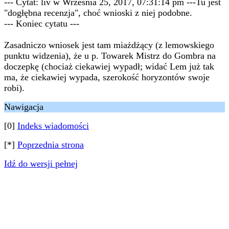
--- Cytat: liv w Września 25, 2017, 07:31:14 pm ---Tu jest
"dogłębna recenzja", choć wnioski z niej podobne.
--- Koniec cytatu ---
Zasadniczo wniosek jest tam miażdżący (z lemowskiego
punktu widzenia), że u p. Towarek Mistrz do Gombra na
doczepkę (chociaż ciekawiej wypadł; widać Lem już tak
ma, że ciekawiej wypada, szerokość horyzontów swoje
robi).
Nawigacja
[0]
Indeks wiadomości
[*]
Poprzednia strona
Idź do wersji pełnej