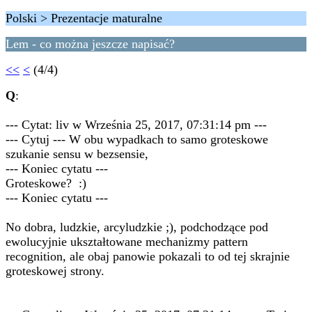
Polski > Prezentacje maturalne
Lem - co można jeszcze napisać?
<<
<
(4/4)
Q
:
--- Cytat: liv w Września 25, 2017, 07:31:14 pm ---
--- Cytuj --- W obu wypadkach to samo groteskowe
szukanie sensu w bezsensie,
--- Koniec cytatu ---
Groteskowe? :)
--- Koniec cytatu ---
No dobra, ludzkie, arcyludzkie ;), podchodzące pod
ewolucyjnie ukształtowane mechanizmy pattern
recognition, ale obaj panowie pokazali to od tej skrajnie
groteskowej strony.