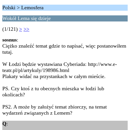
Polski > Lemosfera
Wokół Lema się dzieje
(1/121)
>
>>
sosnus
:
Ciężko znaleźć temat gdzie to napisać, więc postanowiłem
tutaj.
W Łodzi będzie wystawiana Cyberiada: http://www.e-
teatr.pl/pl/artykuly/198986.html
Plakaty widać na przystankach w całym mieście.
PS. Czy ktoś z tu obecnych mieszka w łodzi lub
okolicach?
PS2. A może by założyć temat zbiorczy, na temat
wydarzeń związanych z Lemem?
Q
: