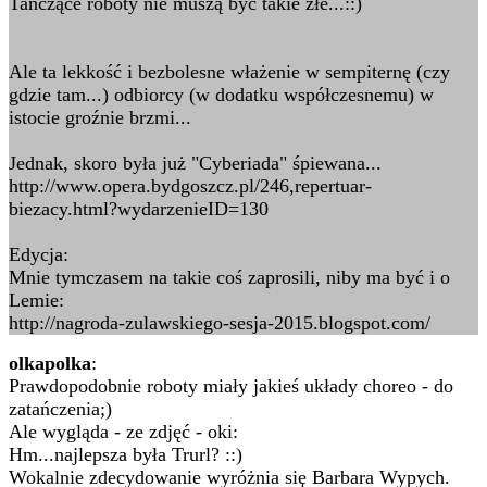
Tańczące roboty nie muszą być takie złe...::)
Ale ta lekkość i bezbolesne włażenie w sempiternę (czy
gdzie tam...) odbiorcy (w dodatku współczesnemu) w
istocie groźnie brzmi...
Jednak, skoro była już "Cyberiada" śpiewana...
http://www.opera.bydgoszcz.pl/246,repertuar-
biezacy.html?wydarzenieID=130
Edycja:
Mnie tymczasem na takie coś zaprosili, niby ma być i o
Lemie:
http://nagroda-zulawskiego-sesja-2015.blogspot.com/
olkapolka
:
Prawdopodobnie roboty miały jakieś układy choreo - do
zatańczenia;)
Ale wygląda - ze zdjęć - oki:
Hm...najlepsza była Trurl? ::)
Wokalnie zdecydowanie wyróżnia się Barbara Wypych.