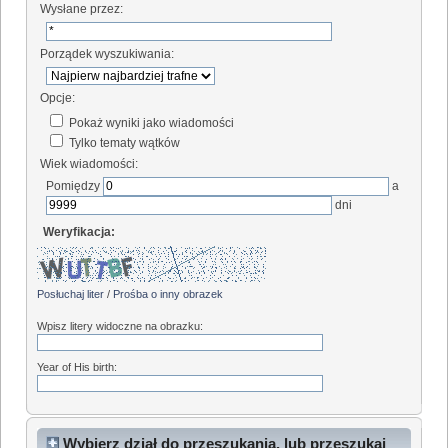
Wysłane przez:
Porządek wyszukiwania:
Opcje:
Pokaż wyniki jako wiadomości
Tylko tematy wątków
Wiek wiadomości:
Pomiędzy
a
dni
Weryfikacja:
Posłuchaj liter
/
Prośba o inny obrazek
Wpisz litery widoczne na obrazku:
Year of His birth:
Wybierz dział do przeszukania, lub przeszukaj