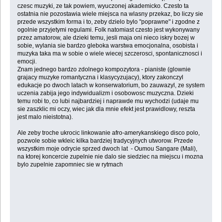
czesc muzyki, ze tak powiem, wyuczonej akademicko. Czesto ta
ostatnia nie pozostawia wiele miejsca na wlasny przekaz, bo liczy sie
przede wszystkim forma i to, zeby dzielo bylo "poprawne" i zgodne z
ogolnie przyjetymi regulami. Folk natomiast czesto jest wykonywany
przez amatorow, ale dzieki temu, jesli maja oni nieco iskry bozej w
sobie, wylania sie bardzo gleboka warstwa emocjonalna, osobista i
muzyka taka ma w sobie o wiele wiecej szczerosci, spontanicznosci i
emocji.
Znam jednego bardzo zdolnego kompozytora - pianiste (glownie
grajacy muzyke romantyczna i klasycyzujacy), ktory zakonczyl
edukacje po dwoch latach w konserwatorium, bo zauwazyl, ze system
uczenia zabija jego indywidualizm i osobowosc muzyczna. Dzieki
temu robi to, co lubi najbardziej i naprawde mu wychodzi (udaje mu
sie zaszklic mi oczy, wiec jak dla mnie efekt jest prawidlowy, reszta
jest malo nieistotna).
Ale zeby troche ukrocic linkowanie afro-amerykanskiego disco polo,
pozwole sobie wkleic kilka bardziej tradycyjnych utworow. Przede
wszystkim moje odrycie sprzed dwoch lat - Oumou Sangare (Mali),
na ktorej koncercie zupelnie nie dalo sie siedziec na miejscu i mozna
bylo zupelnie zapomniec sie w rytmach