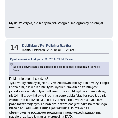
Mysle, ze Afryka, ale nie tylko, folk w ogole, ma ogromny potencjal i
energie.
14
DyLEMaty
/
Re: Religijna Rzeźba
«
dnia:
Listopada 02, 2010, 01:15:28 pm »
Cytat: maziek w Listopada 02, 2010, 11:34:35 am
jak coś z czymś może się zderzyć to obie te rzeczy pochodzą z jednego
świata.
Dokladnie o to mi chodzilo!
Tylko wtedy znaczy to, ze nasz wszechswiat nie wypelnia wszystkiego
i poza nim jest wielkie nic, tylko wybuchl "lokalnie", za nim jest
przestrzen i w calym tym multiversum wybuchlo gdzie indziej i dalej,
niz 14 miliardow lat swietlnych naszego babla (stad jeszcze tego nie
widac). Nie chodzi tu tylko o poszerzanie pola widzenia, tylko czy
poza rozszerzajacym sie bablem jeszcze cos jest, tylko na razie tego
nie widac. Jesli wersja druga jest aktualna, to czeka nas
obserwowanie poczatkow powstania innego wszechswiata - mam
nadzieje, ze ktos to nagra i wypusci na DVD.