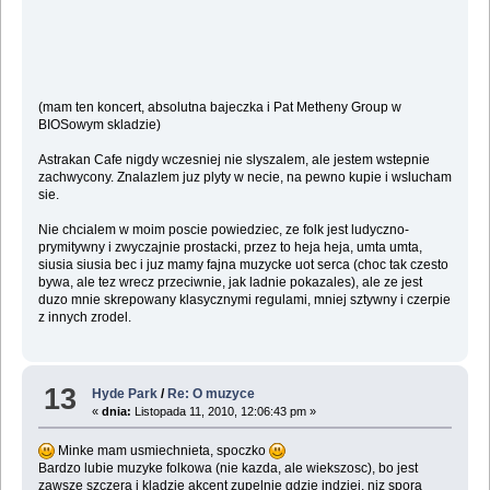
(mam ten koncert, absolutna bajeczka i Pat Metheny Group w
BIOSowym skladzie)
Astrakan Cafe nigdy wczesniej nie slyszalem, ale jestem wstepnie
zachwycony. Znalazlem juz plyty w necie, na pewno kupie i wslucham
sie.
Nie chcialem w moim poscie powiedziec, ze folk jest ludyczno-
prymitywny i zwyczajnie prostacki, przez to heja heja, umta umta,
siusia siusia bec i juz mamy fajna muzycke uot serca (choc tak czesto
bywa, ale tez wrecz przeciwnie, jak ladnie pokazales), ale ze jest
duzo mnie skrepowany klasycznymi regulami, mniej sztywny i czerpie
z innych zrodel.
13
Hyde Park
/
Re: O muzyce
«
dnia:
Listopada 11, 2010, 12:06:43 pm »
Minke mam usmiechnieta, spoczko
Bardzo lubie muzyke folkowa (nie kazda, ale wiekszosc), bo jest
zawsze szczera i kladzie akcent zupelnie gdzie indziej, niz spora