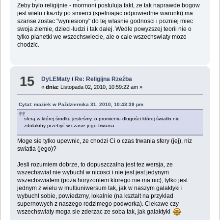
Zeby bylo religijnie - mormoni postuluja fakt, ze tak naprawde bogow
jest wielu i kazdy po smierci (spelniajac odpowiednie warunki) ma
szanse zostac "wyniesiony" do tej wlasnie godnosci i pozniej miec
swoja ziemie, dzieci-ludzi i tak dalej. Wedle powyzszej teorii nie o
tylko planetki we wszechswiecie, ale o cale wszechswiaty moze
chodzic.
15
DyLEMaty
/
Re: Religijna Rzeźba
«
dnia:
Listopada 02, 2010, 10:59:22 am »
Cytat: maziek w Października 31, 2010, 10:43:39 pm
sferą w której środku jesteśmy, o promieniu długości której światło nie
zdołałoby przebyć w czasie jego trwania
Moge sie tylko upewnic, ze chodzi Ci o czas trwania sfery (jej), niz
swiatla (jego)?
Jesli rozumiem dobrze, to dopuszczalna jest tez wersja, ze
wszechswiat nie wybuchl w nicosci i nie jest jest jedynym
wszechswiatem (poza horyzontem ktorego nie ma nic), tylko jest
jednym z wielu w multiuniwersum tak, jak w naszym galaktyki i
wybuchl sobie, powiedzmy, lokalnie (na ksztalt na przyklad
supernowych z naszego rodzimego podworka). Ciekawe czy
wszechswiaty moga sie zderzac ze soba tak, jak galaktyki