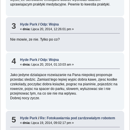
uprawiajacym praktyki medytacyjne. Pewnie to kwestia praktyki.
3
Hyde Park
/
Odp: Wojna
«
dnia:
Lipca 20, 2014, 12:26:01 pm »
Nie mowie, ze nie. Tylko po co?
4
Hyde Park
/
Odp: Wojna
«
dnia:
Lipca 20, 2014, 01:10:03 am »
Jako jedyne dzialajace rozwiazanie na Pana niepokoj proponuje
przestac sledzic. Zamiast tego lepiej wypic dobra kawe, zjesc kostke
czekolady, poczytac dobra ksiazke, pograc na pianinie, pojezdzic na
rowerze, pojsc na spacer do parku, slowem, wyluzowac sie i nie
przejmowac tym, na co sie nie ma wplywu.
Dobrej nocy zycze.
5
Hyde Park
/
Re: Fotokawiarnia pod zardzewiałym robotem
«
dnia:
Lipca 19, 2014, 09:02:17 pm »