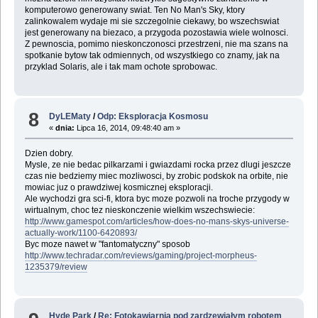
komputerowo generowany swiat. Ten No Man's Sky, ktory
zalinkowalem wydaje mi sie szczegolnie ciekawy, bo wszechswiat
jest generowany na biezaco, a przygoda pozostawia wiele wolnosci.
Z pewnoscia, pomimo nieskonczonosci przestrzeni, nie ma szans na
spotkanie bytow tak odmiennych, od wszystkiego co znamy, jak na
przyklad Solaris, ale i tak mam ochote sprobowac.
8
DyLEMaty
/
Odp: Eksploracja Kosmosu
«
dnia:
Lipca 16, 2014, 09:48:40 am »
Dzien dobry.
Mysle, ze nie bedac pilkarzami i gwiazdami rocka przez dlugi jeszcze
czas nie bedziemy miec mozliwosci, by zrobic podskok na orbite, nie
mowiac juz o prawdziwej kosmicznej eksploracji.
Ale wychodzi gra sci-fi, ktora byc moze pozwoli na troche przygody w
wirtualnym, choc tez nieskonczenie wielkim wszechswiecie:
http://www.gamespot.com/articles/how-does-no-mans-skys-universe-
actually-work/1100-6420893/
Byc moze nawet w "fantomatyczny" sposob
http://www.techradar.com/reviews/gaming/project-morpheus-
1235379/review
Hyde Park
/
Re: Fotokawiarnia pod zardzewiałym robotem