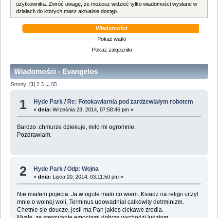
użytkownika. Zwróć uwagę, że możesz widzieć tylko wiadomości wysłane w
działach do których masz aktualnie dostęp.
Wiadomości
Pokaż wątki
Pokaż załączniki
Wiadomości - Evangelos
Strony: [
1
]
2
3
...
65
1
Hyde Park
/
Re: Fotokawiarnia pod zardzewiałym robotem
«
dnia:
Września 23, 2014, 07:58:46 pm »
Bardzo .chmurze dziekuje, milo mi ogromnie.
Pozdrawiam.
2
Hyde Park
/
Odp: Wojna
«
dnia:
Lipca 20, 2014, 03:11:50 pm »
Nie mialem pojecia. Ja w ogole malo co wiem. Ksiadz na religii uczyl
mnie o wolnej woli, Terminus udowadnial calkowity detrminizm.
Chetnie sie doucze, jesli ma Pan jakies ciekawe zrodla.
Mysle, ze sterowanie emocjami dobrze wychodzi ludziom