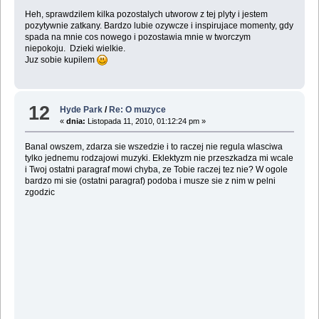
Heh, sprawdzilem kilka pozostalych utworow z tej plyty i jestem
pozytywnie zatkany. Bardzo lubie ozywcze i inspirujace momenty, gdy
spada na mnie cos nowego i pozostawia mnie w tworczym
niepokoju. Dzieki wielkie.
Juz sobie kupilem
12
Hyde Park
/
Re: O muzyce
«
dnia:
Listopada 11, 2010, 01:12:24 pm »
Banal owszem, zdarza sie wszedzie i to raczej nie regula wlasciwa
tylko jednemu rodzajowi muzyki. Eklektyzm nie przeszkadza mi wcale
i Twoj ostatni paragraf mowi chyba, ze Tobie raczej tez nie? W ogole
bardzo mi sie (ostatni paragraf) podoba i musze sie z nim w pelni
zgodzic