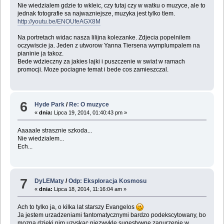
Nie wiedzialem gdzie to wkleic, czy tutaj czy w watku o muzyce, ale to
jednak fotografie sa najwazniejsze, muzyka jest tylko tlem.
http://youtu.be/ENOUfeAGX8M
Na portretach widac nasza lilijna kolezanke. Zdjecia popelnilem
oczywiscie ja. Jeden z utworow Yanna Tiersena wymplumpalem na
pianinie ja takoz.
Bede wdzieczny za jakies lajki i puszczenie w swiat w ramach
promocji. Moze pociagne temat i bede cos zamieszczal.
6
Hyde Park
/
Re: O muzyce
«
dnia:
Lipca 19, 2014, 01:40:43 pm »
Aaaaale strasznie szkoda...
Nie wiedzialem...
Ech...
7
DyLEMaty
/
Odp: Eksploracja Kosmosu
«
dnia:
Lipca 18, 2014, 11:16:04 am »
Ach to tylko ja, o kilka lat starszy Evangelos
Ja jestem urzadzeniami fantomatycznymi bardzo podekscytowany, bo
mozna dzieki nim uzyskac niezwykle sugestywne zanurzenie w